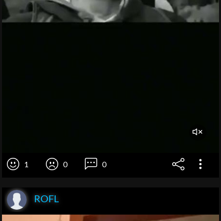
1
0
0
ROFL