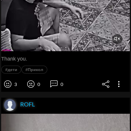
Thank you.
#дети
#Прикол
3
0
0
ROFL