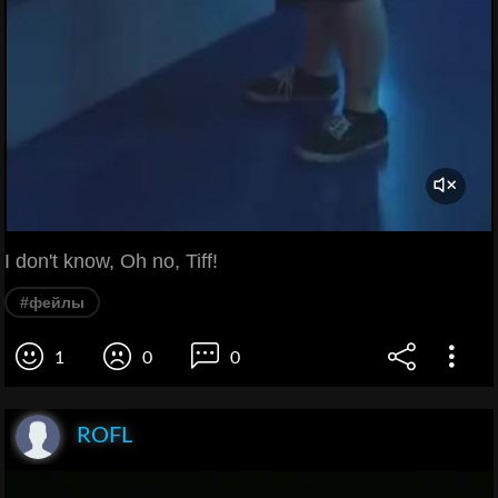
I don't know, Oh no, Tiff!
#фейлы
1
0
0
ROFL