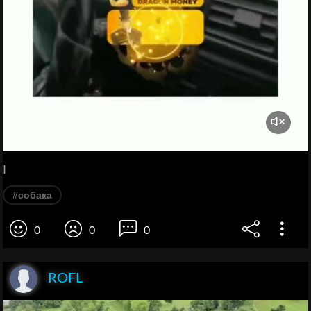
I
#собака
0
0
0
ROFL