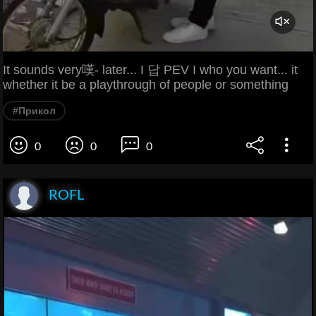
It sounds very嘆- later... I 답 PEV I who you want... it
whether it be a playthrough of people or something
#Прикол
0
0
0
ROFL