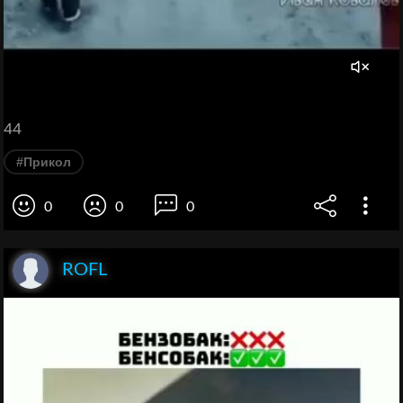
44
#Прикол
0
0
0
ROFL