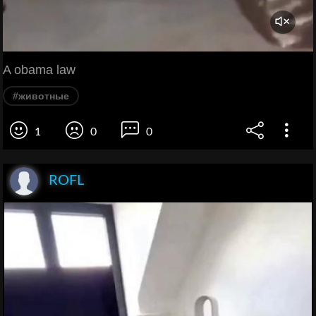
A obama law
#животные
1
0
0
ROFL