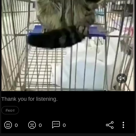
Thank you for listening.
#кот
0
0
0