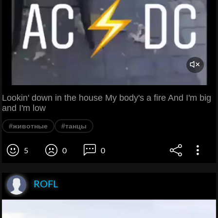
Lookin' down in the house My body's a fire And I'm big
and I'm low
#животные
#танцы
5
0
0
ROFL