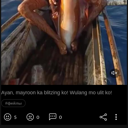
Ayan, mayroon ka blitzing ko! Wulang mo ulit ko!
#фейлы
5
0
0