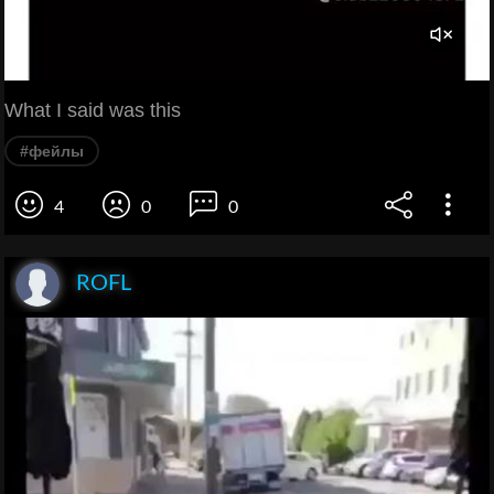
What I said was this
#фейлы
4
0
0
ROFL