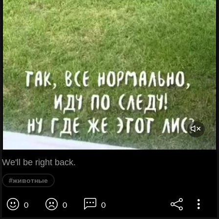
We'll be right back.
#животные
0
0
0