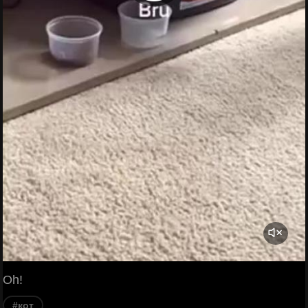
Oh!
#кот