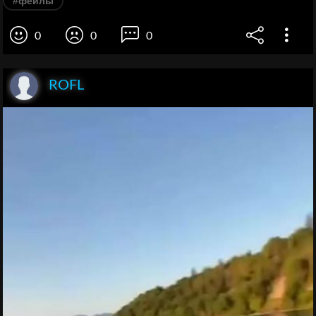
#фейлы
0
0
0
ROFL