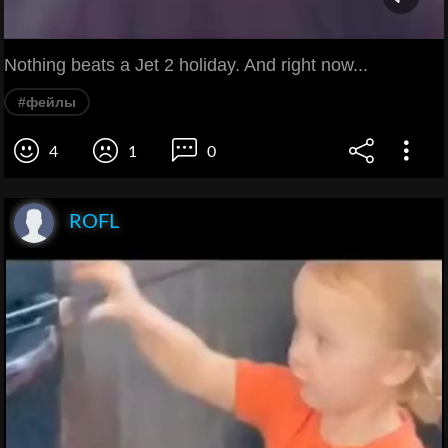
Nothing beats a Jet 2 holiday. And right now...
#фейлы
4
1
0
ROFL