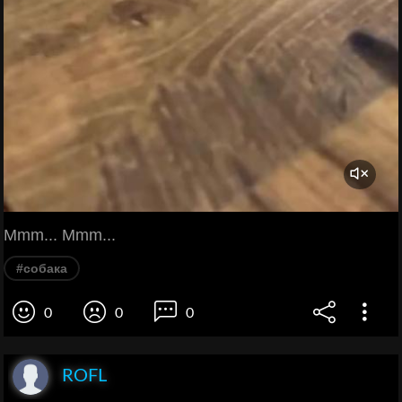
Mmm... Mmm...
#собака
0
0
0
ROFL