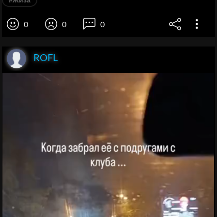
#Жиза
0
0
0
ROFL