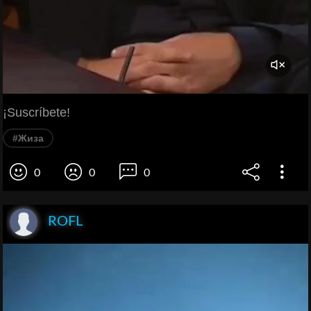
¡Suscríbete!
#Жиза
0
0
0
ROFL