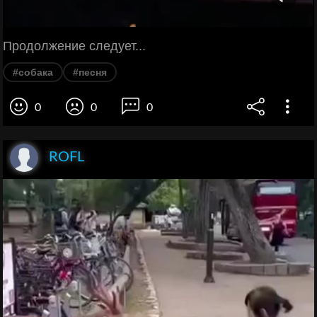
Продолжение следует...
#собака
#песня
0
0
0
ROFL