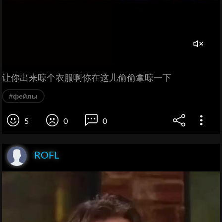
让你出来晾个衣服啊你在这儿偷偷拿晾一下
#фейлы
5
0
0
ROFL