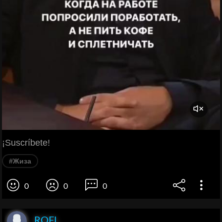
¡Suscríbete!
#Жиза
0
0
0
ROFL