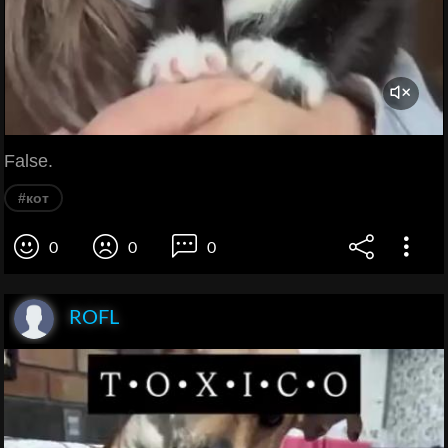
False.
#кот
0
0
0
ROFL