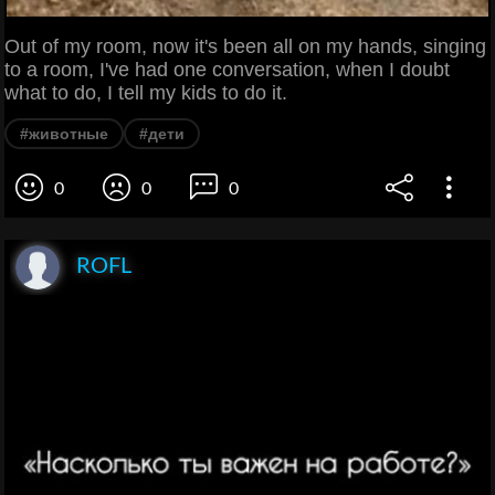
Out of my room, now it's been all on my hands, singing
to a room, I've had one conversation, when I doubt
what to do, I tell my kids to do it.
#животные
#дети
0
0
0
ROFL