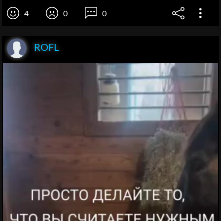
4
0
0
ROFL