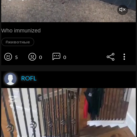
Who immunized
#животные
5
0
0
ROFL