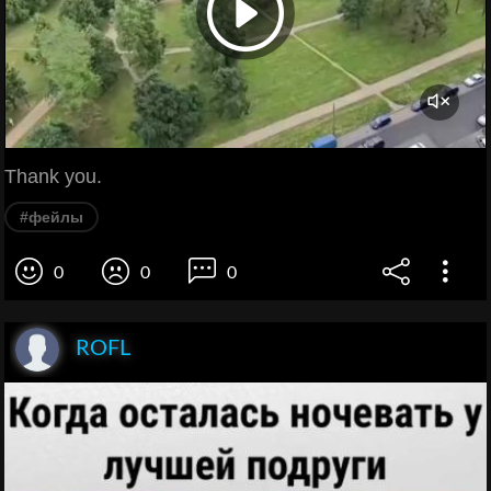
Thank you.
#фейлы
0
0
0
ROFL