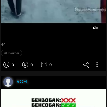
44
#Прикол
0
0
0
ROFL