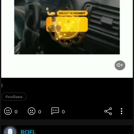
I
#собака
0
0
0
ROFL