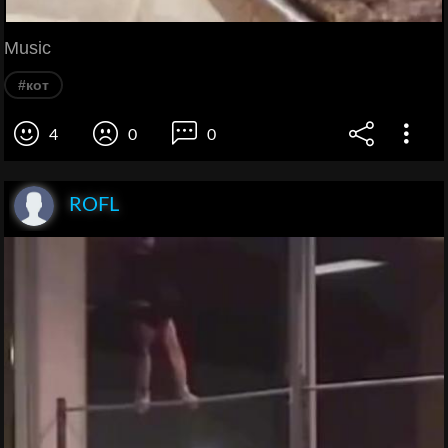
Music
#кот
4
0
0
ROFL