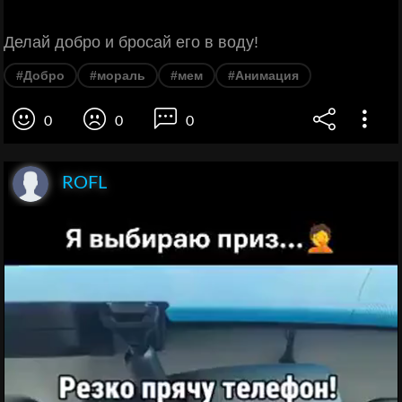
Делай добро и бросай его в воду!
#Добро
#мораль
#мем
#Анимация
0
0
0
ROFL