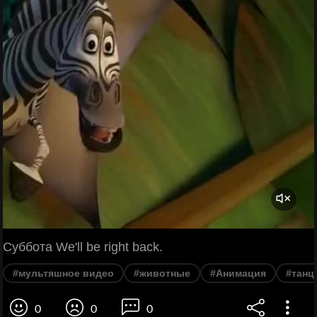
Суббота We'll be right back.
#мультяшное видео
#животные
#Анимация
#танц
0
0
0