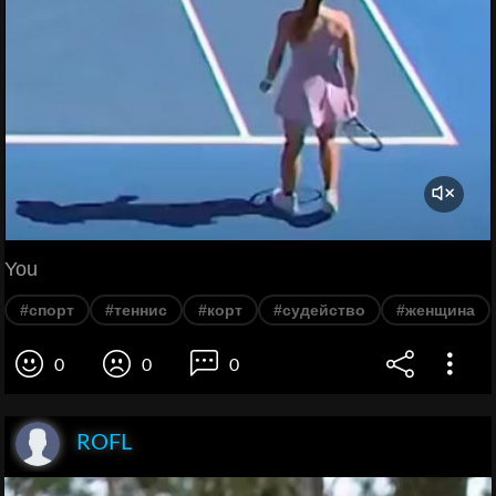
You
#спорт
#теннис
#корт
#судейство
#женщина
0
0
0
ROFL