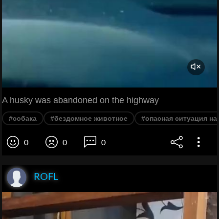
A husky was abandoned on the highway
#собака
#бездомное животное
#опасная ситуация на
0
0
0
ROFL