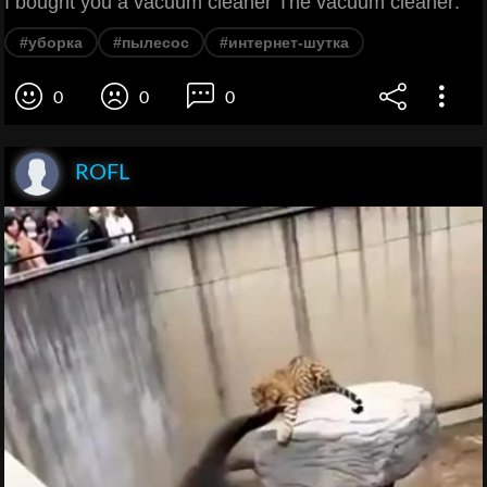
I bought you a vacuum cleaner The vacuum cleaner:
#уборка
#пылесос
#интернет-шутка
0
0
0
ROFL