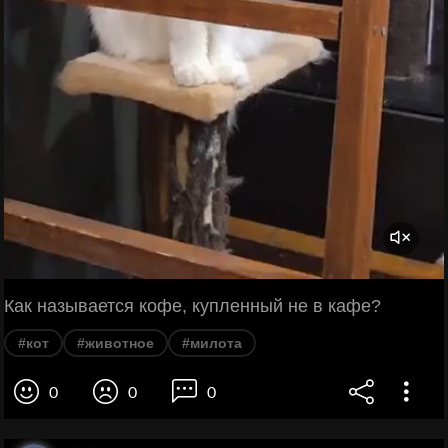
Как называется кофе, купленный не в кафе?
#кот
#животное
#милота
0
0
0