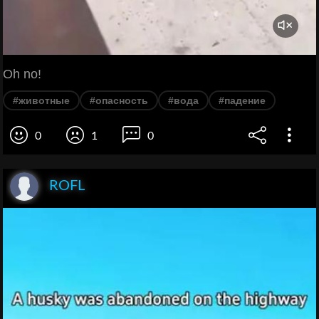
Oh no!
#животные
#опасность
#вода
#падение
0
1
0
ROFL