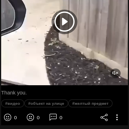
Thank you.
#видео
#объект на улице
#желтый предмет
0
0
0