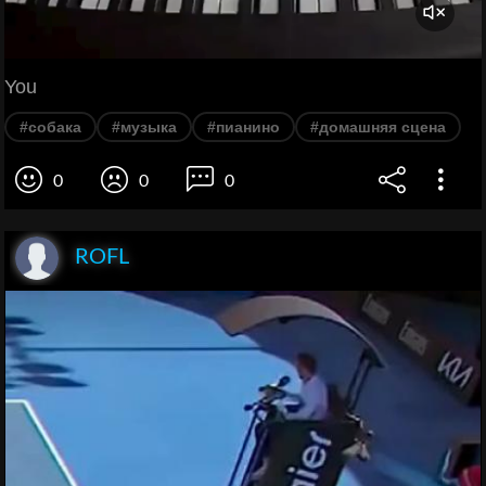
You
#собака
#музыка
#пианино
#домашняя сцена
0
0
0
ROFL