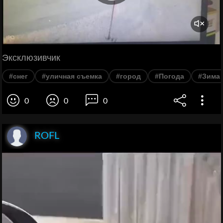
Эксклюзивчик
#снег
#уличная съемка
#город
#Погода
#Зима
0
0
0
ROFL