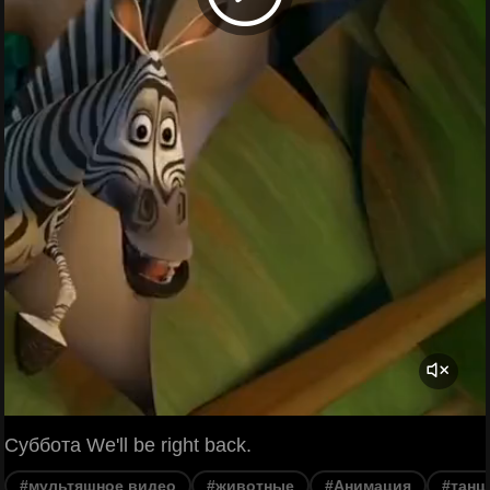
Суббота We'll be right back.
#мультяшное видео
#животные
#Анимация
#танц