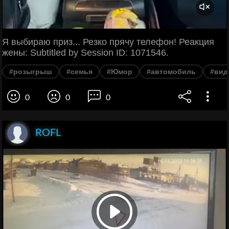
Я выбираю приз... Резко прячу телефон! Реакция
жены: Subtitled by Session ID: 1071546.
#розыгрыш
#семья
#Юмор
#автомобиль
#вид
0
0
0
ROFL