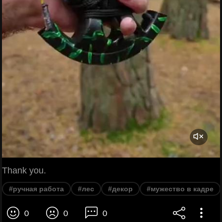
Thank you.
#ручная работа
#лес
#декор
#мужество в кадре
0
0
0