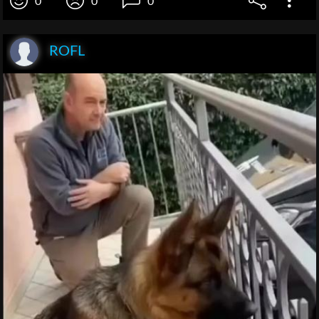
0
0
0
ROFL