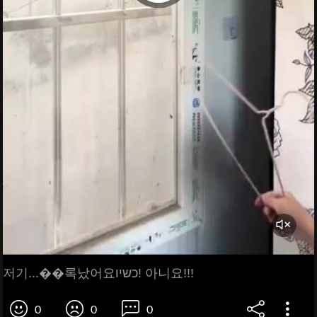
저기...��록났어요כשיו! 아니요!!!
0
0
0