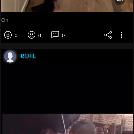
Oh
0
0
0
ROFL