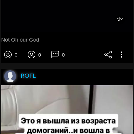
Not Oh our God
0
0
0
ROFL