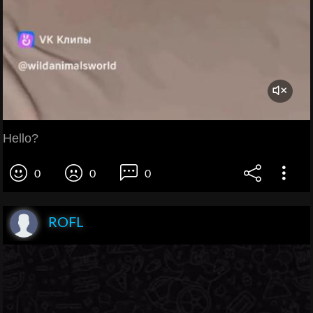
Hello?
0
0
0
ROFL