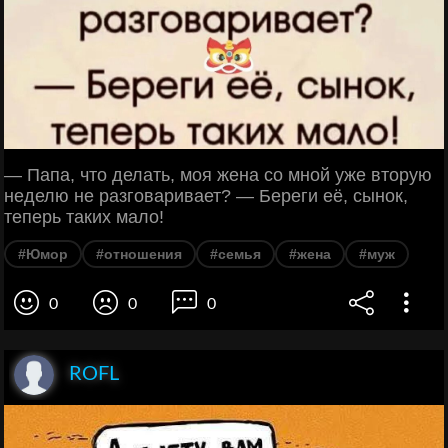
— Папа, что делать, моя жена со мной уже вторую
неделю не разговаривает? — Береги её, сынок,
теперь таких мало!
#Юмор
#отношения
#семья
#жена
#муж
0
0
0
ROFL