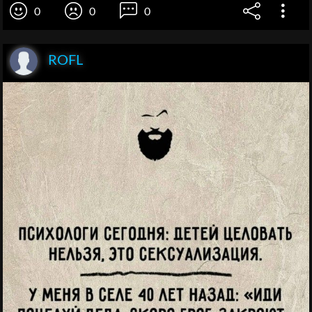
0
0
0
ROFL