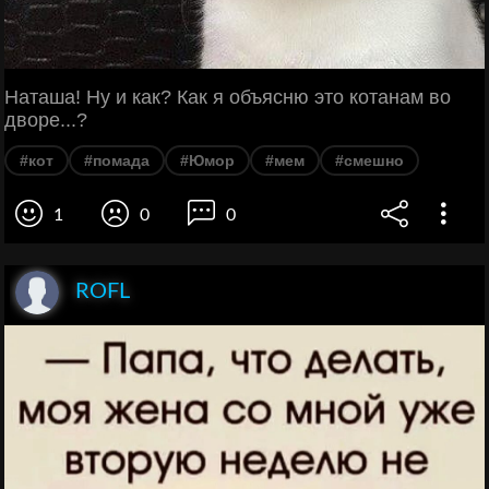
Наташа! Ну и как? Как я объясню это котанам во
дворе...?
#кот
#помада
#Юмор
#мем
#смешно
1
0
0
ROFL