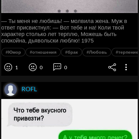
— Ты меня не любишь! — молвила жена. Муж в
ответ присвистнул: — Вот тебе и на! Коли твой
характер столько лет терплю, Можешь быть
спокойна, дьявольски люблю! 1975
#Юмор
#отношения
#брак
#Любовь
#терпение
1
0
0
ROFL