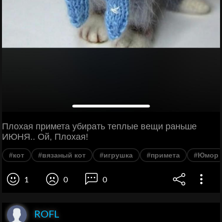
Плохая примета убирать теплые вещи раньше
ИЮНЯ.. Ой, Плохая!
#кот
#вязаный кот
#игрушка
#примета
#Юмор
1
0
0
ROFL