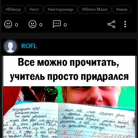
#Юмор
#кот
#ветеринар
#Илон Маск
#мем
0
0
0
ROFL