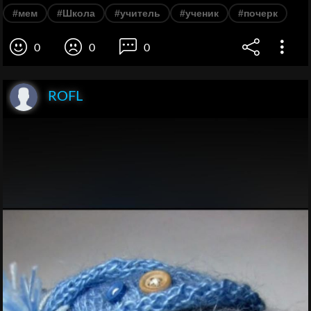
#мем
#Школа
#учитель
#ученик
#почерк
0
0
0
ROFL