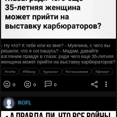
- Ну что? К тебе или ко мне? - Мужчина, с чего вы
решили, что я соглашусь? - Мадам, давайте
взглянем правде в глаза: ради чего еще 35-летняя
женщина может прийти на выставку карбюраторов?
#nsfw
#Юмор
#диалог
#отношения
#флирт
0
0
0
ROFL