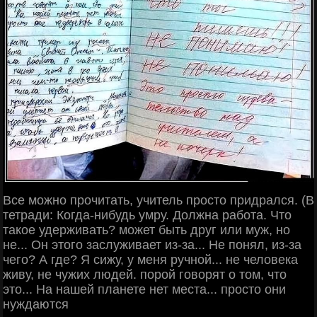
Все можно прочитать, учитель просто придрался. (В
тетради: Когда-нибудь умру. Должна работа. Что
такое удерживать? может быть друг или муж, но
не... Он этого заслуживает из-за... Не понял, из-за
чего? А где? Я сижу, у меня ручной... не человека
живу, не чужих людей. порой говорят о том, что
это... На нашей планете нет места... просто они
нуждаются