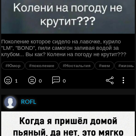
Поколение которое сидело на лавочке, курило
"LM", "BOND", пили самогон запивая водой за
клубом... Вы как? Колени на погоду не крутит???
#Юмор
#поколение
#Ностальгия
#мем
#жизнь
1
0
0
ROFL