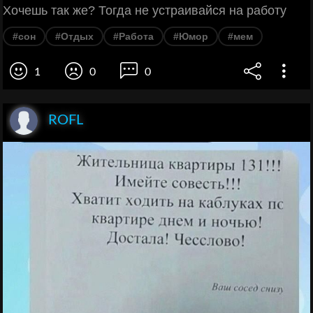
Хочешь так же? Тогда не устраивайся на работу
#сон
#Отдых
#Работа
#Юмор
#мем
1
0
0
ROFL