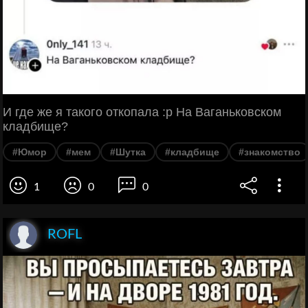
И где же я такого откопала :р На Ваганьковском
кладбище?
#Юмор
#мем
#Шутка
#кладбище
#знакомство
1
0
0
ROFL