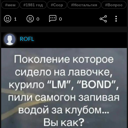
#мем
#1981 год
#Ссср
#Ностальгия
#Вопрос
1
0
0
ROFL