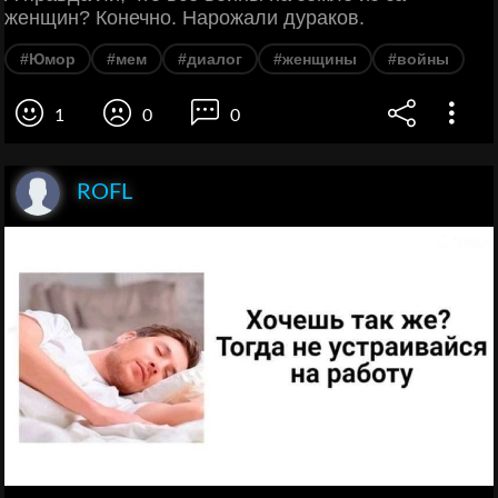
женщин? Конечно. Нарожали дураков.
#Юмор
#мем
#диалог
#женщины
#войны
1
0
0
ROFL