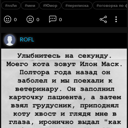
#nsfw
#мем
#Юмор
#переписка
#оговорка по 
0
0
0
ROFL