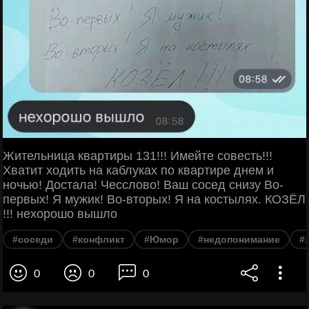
Жительница квартиры 131!!! Имейте совесть!!!
Хватит ходить на каблуках по квартире днем и
ночью! Достала! Чесслово! Ваш сосед снизу Во-
первых! Я мужик! Во-вторых! Я на костылях. КОЗЁЛ
!!! нехорошо вышло
#соседи
#конфликт
#Юмор
#недопонимание
#
0
0
0