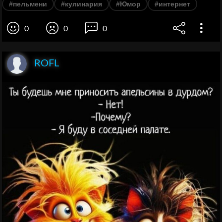
#пельмени
#кулинария
#Юмор
#интернет
0
0
0
ROFL