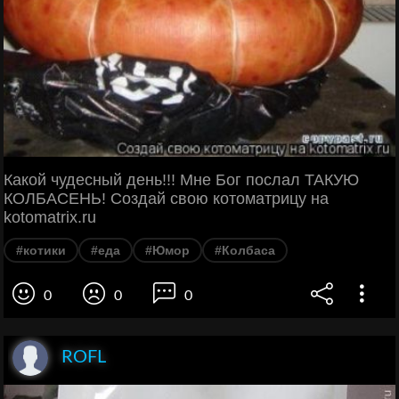
Какой чудесный день!!! Мне Бог послал ТАКУЮ
КОЛБАСЕНЬ! Создай свою котоматрицу на
kotomatrix.ru
#котики
#еда
#Юмор
#Колбаса
0
0
0
ROFL