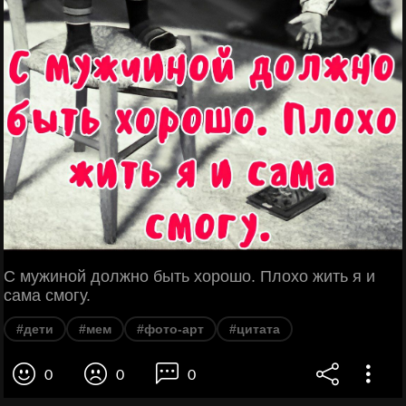
С мужиной должно быть хорошо. Плохо жить я и
сама смогу.
#дети
#мем
#фото-арт
#цитата
0
0
0