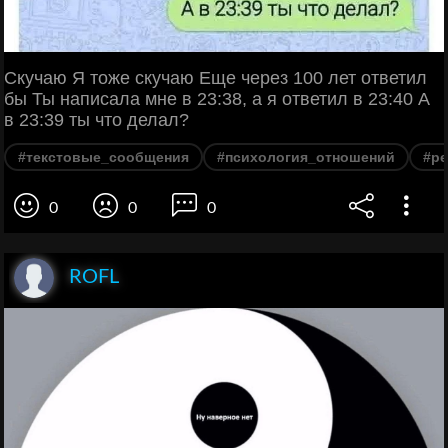
Скучаю Я тоже скучаю Еще через 100 лет ответил
бы Ты написала мне в 23:38, а я ответил в 23:40 А
в 23:39 ты что делал?
#текстовые_сообщения
#психология_отношений
#ре
0
0
0
ROFL