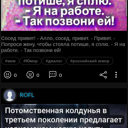
Сосед привет! - Алло, сосед, привет. - Привет. -
Попроси жену, чтобы стояла потише, я сплю. - Я на
работе. - Так позвони ей!
#мем
#Юмор
#диалог
#российский юмор
0
0
0
ROFL