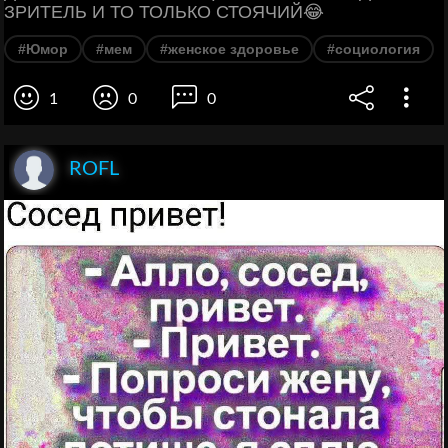
ЗРИТЕЛЬ И ТО ТОЛЬКО СТОЯЧИЙ😂
#Юмор
#мем
#женское здоровье
#социология
1
0
0
ROFL