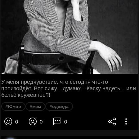
У меня предчувствие, что сегодня что-то
произойдёт. Вот сижу... думаю: - Каску надеть... или
бельё кружевное?!
#Юмор
#мем
#одежда
0
0
0