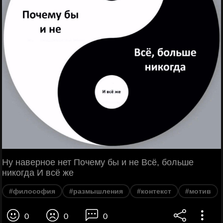
Ну наверное нет Почему бы и не Всё, больше
никогда И всё же
#философия
#размышления
#контекст
#мотив
0
0
0