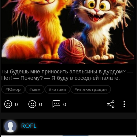
Ты будешь мне приносить апельсины в дурдом? —
Нет! — Почему? — Я буду в соседней палате.
#Юмор
#мем
#котики
#иллюстрация
0
0
0
ROFL