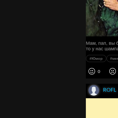
Мам, пап, вы б
то у нас шамп
#Юмор
#ме
0
ROFL