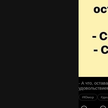
- А что, остав
удовольствием
#Юмор
#ди