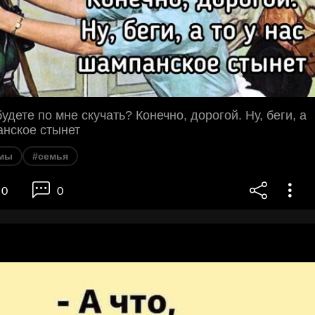
удете по мне скучать? Конечно, дорогой. Ну, беги, а
анское стынет
мы
#семья
0
0