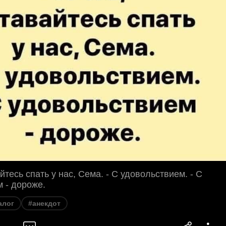
айтесь спать у нас, Сема. - С удовольствием. - С
 - дороже.
алог
#анекдот