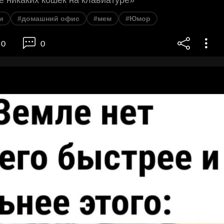
 никаких кошек на клавиатуре»
и
#домашний офис
#мем
#Юмор
0
0