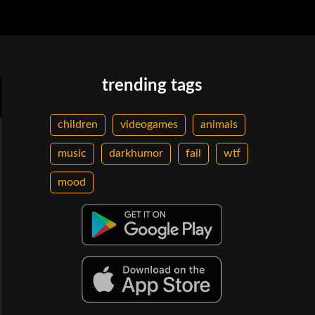
trending tags
children
videogames
animals
music
darkhumor
fail
wtf
mood