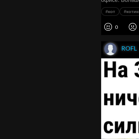
офисе. Больше
#кот
#котик
0
ROFL