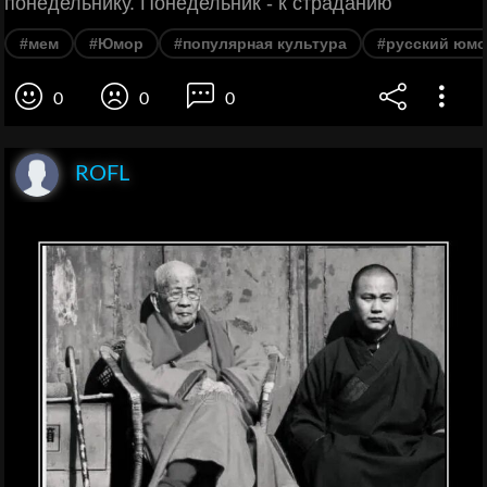
понедельнику. Понедельник - к страданию
#мем
#Юмор
#популярная культура
#русский юм
0
0
0
ROFL