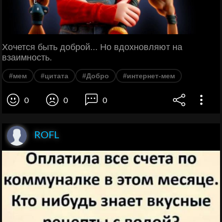
Хочется быть доброй... Но вдохновляют на
взаимность.
#мем
#цитата
#Добро
#интернет-мем
0
0
0
ROFL