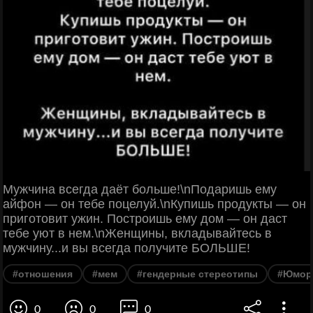
Мужчина всегда даёт больше!\nПодаришь ему
айфон — он тебе поцелуй.\nКупишь продукты — он
приготовит ужин. Построишь ему дом — он даст
тебе уют в нем.\nЖенщины, вкладывайтесь в
мужчину...и вы всегда получите БОЛЬШЕ!
#отношения
#мем
#гендерные стереотипы
#Юмор
0
0
0