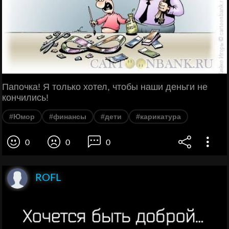
Папочка! Я только хотел, чтобы наши деньги не
кончились!
#Юмор
#финансы
#дети
#карикатура
0
0
0
ROFL