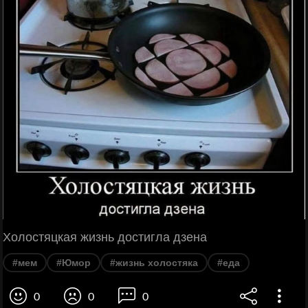
Холостяцкая жизнь достигла дзена
#мем
#Юмор
#жизнь холостяка
#еда
0
0
0