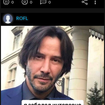
0
0
0
ROFL