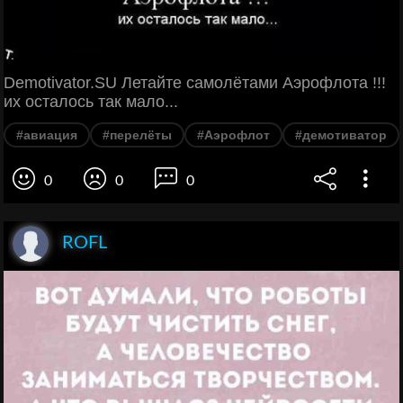
Demotivator.SU Летайте самолётами Аэрофлота !!!
их осталось так мало...
#авиация
#перелёты
#Аэрофлот
#демотиватор
0
0
0
ROFL