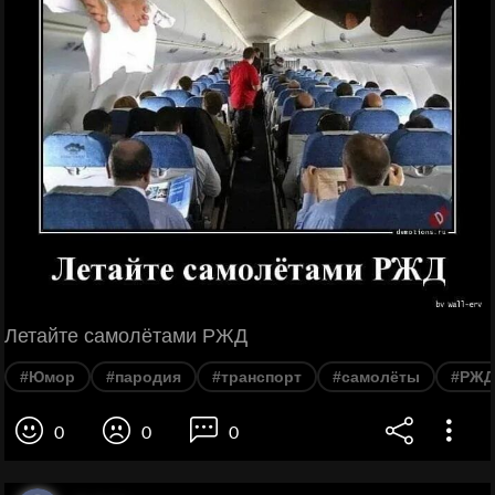
Летайте самолётами РЖД
#Юмор
#пародия
#транспорт
#самолёты
#РЖД
0
0
0