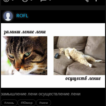
ROFL
замышление лени осуществление лени
#лень
#Юмор
#мем