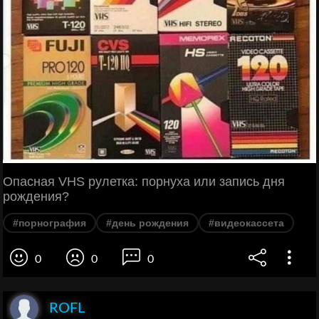
Опасная VHS рулетка: порнуха или запись дня
рождения?
#порнография
#день рождения
#видеокассета
0
0
0
ROFL