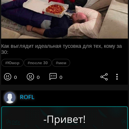
Как выглядит идеальная тусовка для тех, кому за
30:
#Юмор
#после 30
#мем
0
0
0
ROFL