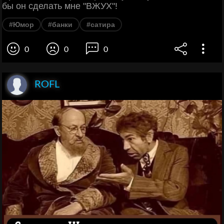
бы он сделать мне "ВЖУХ"!
#Юмор
#банки
#сатира
0
0
0
ROFL