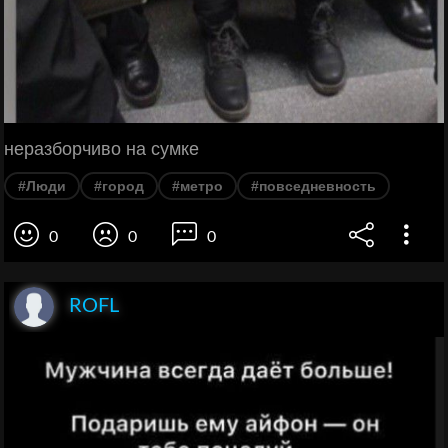
неразборчиво на сумке
#Люди
#город
#метро
#повседневность
0
0
0
ROFL