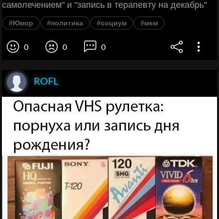
самолечением" и "запись в терапевту на декабрь"
#Юмор
#политика
#социум
#мем
0
0
0
ROFL