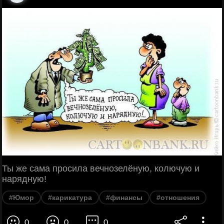
Ты же сама просила вечнозелёную, колючую и
нарядную!
#Юмор
#карикатура
#финансы
#отношения
0
0
0