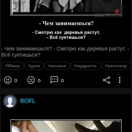
- Чем занимаешься? - Смотрю как деревья растут. -
Всё суетишься?
#Юмор
#дзэн
#монахи
#мудрость
#разговор
0
0
0
ROFL