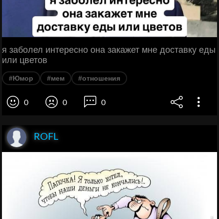
я заболел интересно она закажет мне доставку еды
или цветов
#Юмор
#мем
#отношения
0
0
0
ROFL