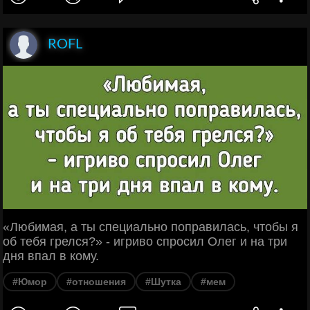
ROFL
«Любимая, а ты специально поправилась, чтобы я
об тебя грелся?» - игриво спросил Олег и на три
дня впал в кому.
#Юмор
#отношения
#Шутка
#мем