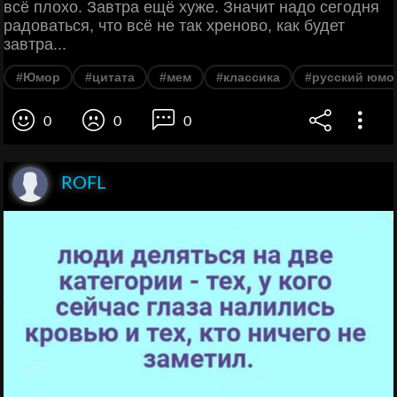
всё плохо. Завтра ещё хуже. Значит надо сегодня
радоваться, что всё не так хреново, как будет
завтра...
#Юмор
#цитата
#мем
#классика
#русский юмо
0
0
0
ROFL