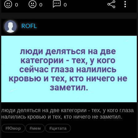
0
0
0
ROFL
люди деляться на две категории - тех, у кого глаза
налились кровью и тех, кто ничего не заметил.
#Юмор
#мем
#цитата