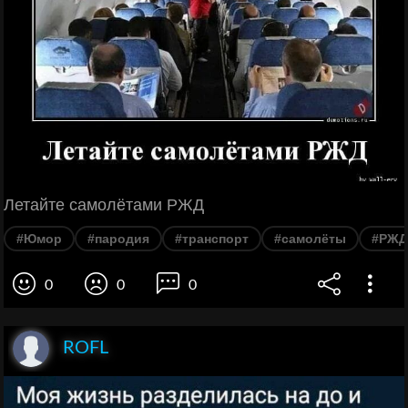
Летайте самолётами РЖД
#Юмор
#пародия
#транспорт
#самолёты
#РЖД
0
0
0
ROFL