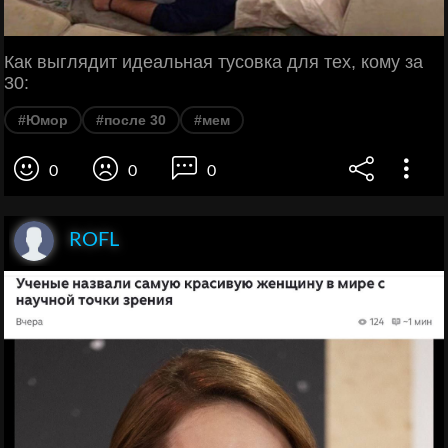
Как выглядит идеальная тусовка для тех, кому за
30:
#Юмор
#после 30
#мем
0
0
0
ROFL