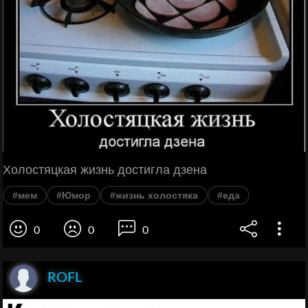
Холостяцкая жизнь достигла дзена
#мем
#Юмор
#жизнь холостяка
#еда
0
0
0
ROFL