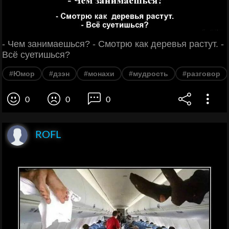
- Чем занимаешься? - Смотрю как деревья растут. -
Всё суетишься?
#Юмор
#дзэн
#монахи
#мудрость
#разговор
0
0
0
ROFL