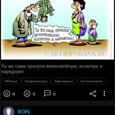
Ты же сама просила вечнозелёную, колючую и
нарядную!
#Юмор
#карикатура
#финансы
#отношения
0
0
0
ROFL