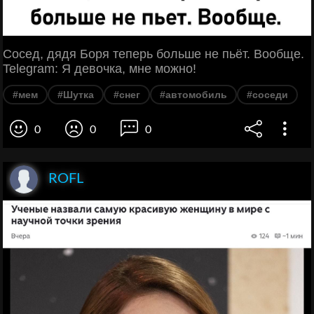
Сосед, дядя Боря теперь больше не пьёт. Вообще.
Telegram: Я девочка, мне можно!
#мем
#Шутка
#снег
#автомобиль
#соседи
0
0
0
ROFL