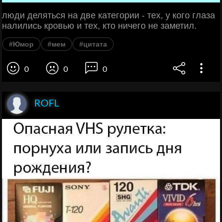
люди деляться на две категории - тех, у кого глаза
налились кровью и тех, кто ничего не заметил.
#Юмор
#мем
#цитата
0
0
0
ROFL