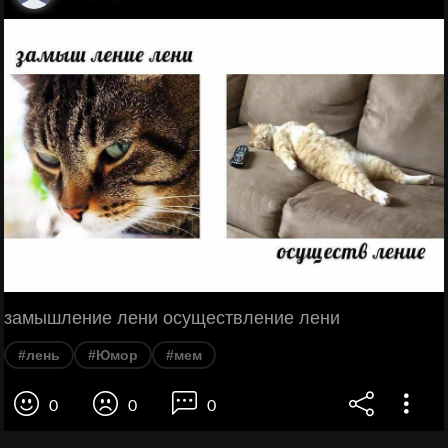
замышление лени осуществление лени
#лень
#Юмор
#мем
0
0
0