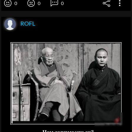
0
0
0
ROFL