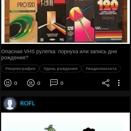
Опасная VHS рулетка: порнуха или запись дня
рождения?
#порнография
#день рождения
#видеокассета
0
0
0
ROFL