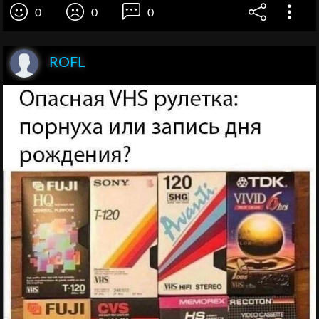
0
0
0
ROFL