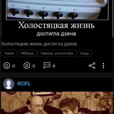
Холостяцкая жизнь достигла дзена
#мем
#Юмор
#жизнь холостяка
#еда
0
0
0
ROFL