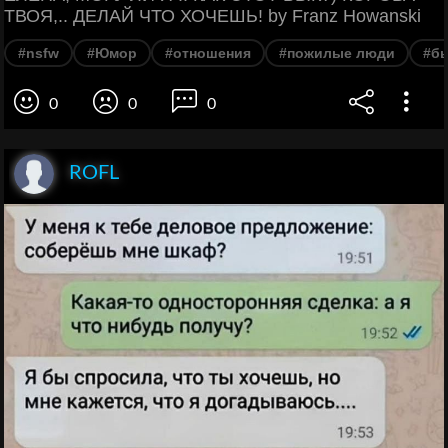
ТВОЯ,.. ДЕЛАЙ ЧТО ХОЧЕШЬ! by Franz Howanski
#nsfw
#Юмор
#отношения
#пожилые люди
#б
0
0
0
ROFL