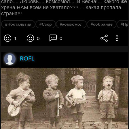
сало.... Любовь.... Комсомол.... и Весна!... Какого же
хрена НАМ всем не хватало???.... Какая пропала
страна!!!
#Ностальгия
#Ссср
#комсомол
#собрание
#Пр
1
0
0
ROFL