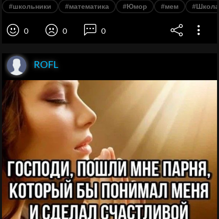
#школьники
#математика
#Юмор
#мем
#Школа
0
0
0
ROFL