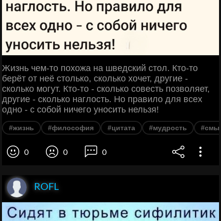
Жизнь чем-то похожа на шведский стол. Кто-то
берёт от неё столько, сколько хочет, другие -
сколько могут. Кто-то - сколько совесть позволяет,
другие - сколько наглость. Но правило для всех
одно - с собой ничего уносить нельзя!
#жизнь
#философия
#цитата
#мудрость
#смы
0
0
0
ROFL