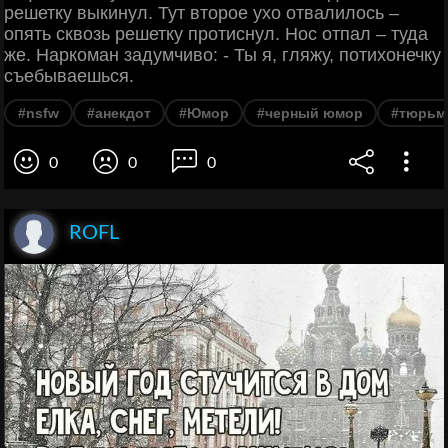
решетку выкинул. Тут второе ухо отвалилось –
опять сквозь решетку протиснул. Нос отпал – туда
же. Наркоман задумчиво: - Ты я, гляжу, потихонечку
съебываешься.
#nsfw
#анекдот
#Юмор
#черный юмор
#тюрьм
0
0
0
ROFL