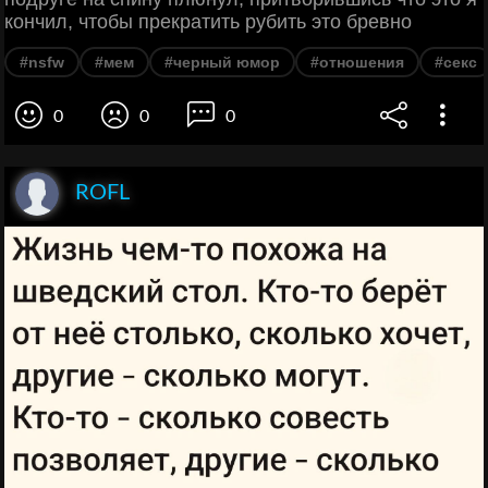
кончил, чтобы прекратить рубить это бревно
#nsfw
#мем
#черный юмор
#отношения
#секс
0
0
0
ROFL