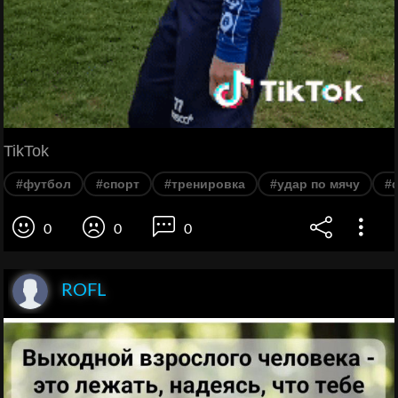
TikTok
#футбол
#спорт
#тренировка
#удар по мячу
#
0
0
0
ROFL