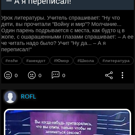
Урок литературы. Учитель спрашивает: "Ну что
дети, вы прочитали "Войну и мир"? Молчание...
Один парень подрывается с места, как будто ц в
жопе, с ошарашенными глазами спрашивает: – А ее
че читать надо было? Учит "Ну да... – А я
переписал!"
#nsfw
#анекдот
#Юмор
#Школа
#литература
0
0
0
ROFL