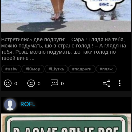
Встретились две подруги: – Сара ! Глядя на тебя,
можно подумать, шо в стране голод ! – А глядя на
тебя, Роза, можно подумать, шо таки голод по
твоей вине ...
#nsfw
#Юмор
#Шутка
#подруги
#пляж
0
0
0
ROFL