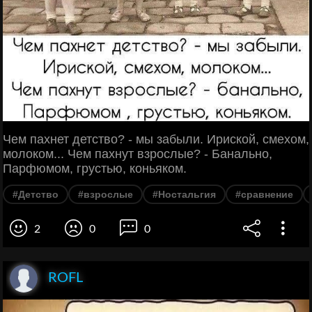
Чем пахнет детство? - мы забыли. Ириской, смехом,
молоком... Чем пахнут взрослые? - Банально,
Парфюмом, грустью, коньяком.
#Детство
#взрослые
#Ностальгия
#сравнение
2
0
0
ROFL