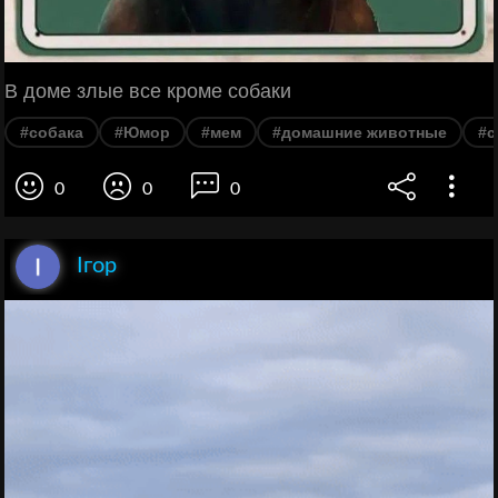
В доме злые все кроме собаки
#собака
#Юмор
#мем
#домашние животные
#с
0
0
0
Ігор