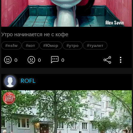
Утро начинается не с кофе
#nsfw
#кот
#Юмор
#утро
#туалет
0
0
0
ROFL