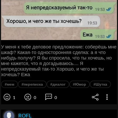
У меня к тебе деловое предложение: соберёшь мне
шкаф? Какая-то односторонняя сделка: а я что
нибудь получу? Я бы спросила, что ты хочешь, но
мне кажется, что я догадываюсь.... Я
непредсказуемый так-то Хорошо, и чего же ты
хочешь? Ежа
#мем
#переписка
#диалог
#Юмор
#Шутка
1
0
0
ROFL