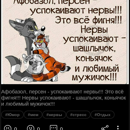
Афобазол, персен - успокаивают нервы!!! Это всё
фигня!!! Нервы успокаивают - шашлычок, коньячок
и любимый мужичок!!!
#Юмор
#мем
#нервы
#стресс
#Отдых
0
0
0