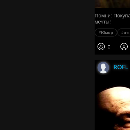
Помни: Покупа
мечты!
#Юмор
#от
0
ROFL