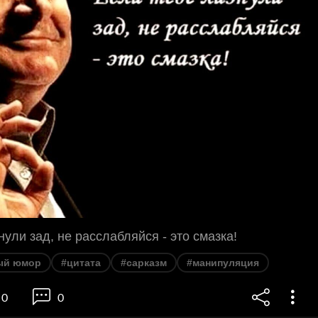
нули зад, не расслабляйся - это смазка!
ый юмор
#цитата
#сарказм
#манипуляция
0
0