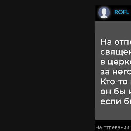
ROFL
На отпевании 