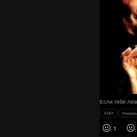
Если тебе лиз
#18+
#черн
1