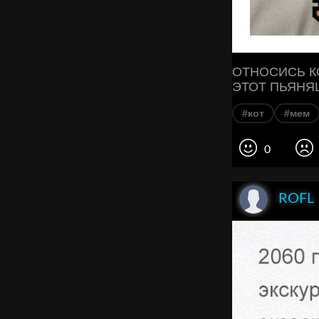
ОТНОСИСЬ К
ЭТОТ ПЬЯНЯ
#кот
#мем
0
ROFL