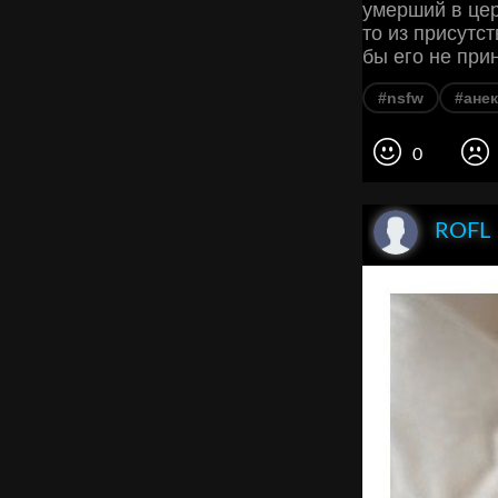
умерший в цер
то из присутс
бы его не при
#nsfw
#ане
0
ROFL