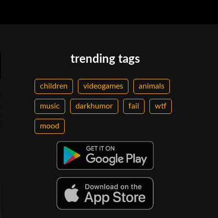
trending tags
children
videogames
animals
music
darkhumor
fail
wtf
mood