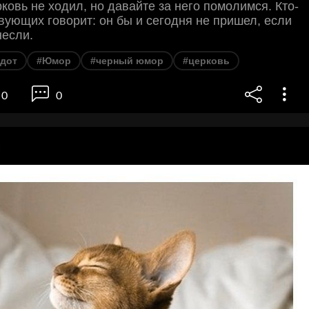
ковь не ходил, но давайте за него помолимся. Кто-
твующих говорит: он бы и сегодня не пришел, если
несли.
кдот
#Юмор
#черный юмор
#церковь
0
0