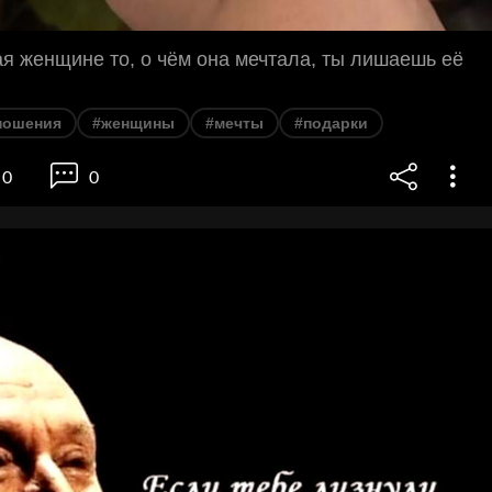
я женщине то, о чём она мечтала, ты лишаешь её
ношения
#женщины
#мечты
#подарки
0
0