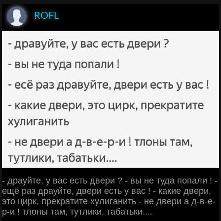
ROFL
- драуйте, у вас есть двери ? - вы не туда попали ! -
ещё раз драуйте, двери есть у вас ! - какие двери,
это цирк, прекратите хулиганить - не двери а д-в-е-
р-и ! тлоны там, тутлики, табатьки....