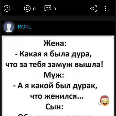
1
0
0
ROFL