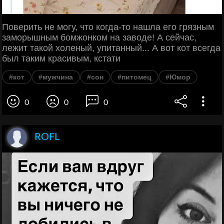
Поверить не могу, что когда-то нашла его грязным
заморышным бомжонком на заводе! А сейчас,
лежит такой холеный, упитанный... А вот кот всегда
был таким красивым, кстати
#кот
#мужчина
#сон
#питомец
#Юмор
0
0
0
ROFL