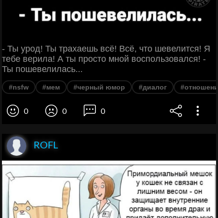
- Ты урод! Ты трахаешь всё! Всё, что шевелится! Я
тебе верила! А ты просто мной воспользовался! -
Ты пошевелилась...
#nsfw
#мем
#черный юмор
#диалог
#отношен
0
0
0
ROFL