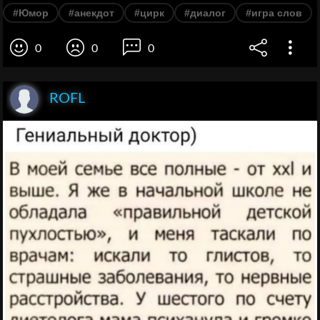
#Юмор
#анекдот
#цирк
#диалог
#игра слов
0
0
0
ROFL