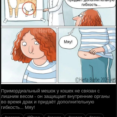
Примордиальный мешок у кошек не связан с
лишним весом - он защищает внутренние органы
во время драк и придаёт дополнительную
гибкость... Мяу!
#комикс
#Юмор
#кошки
#живот
#врач