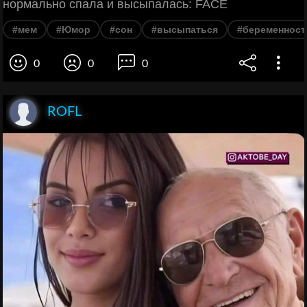
нормально спала и высыпалась: FACE
#мем
#Юмор
#сон
#высыпаться
#беременност
0
0
0
ROFL