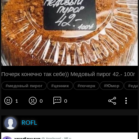
Почерк конечно так себе)) Медовый пирог 42.- 100г
#медовый пирог
#ценник
#почерк
#Юмор
#еда
1
0
0
ROFL