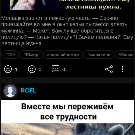
Монашка звонит в пожарную часть: — Срочно
приезжайте! Ко мне в окно кельи пытается влезть
мужчина. — Может, Вам лучше обратиться в
полицию? — Какая полиция?! Зачем полиция?! Ему
лестница нужна.
#18+
#Юмор
#черный юмор
#монахиня
#банан
1
0
0
ROFL