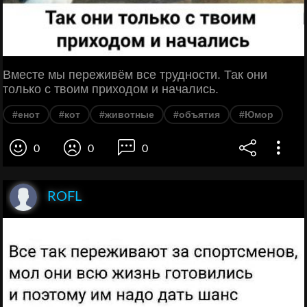
Вместе мы переживём все трудности. Так они
только с твоим приходом и начались.
#енот
#кот
#животные
#объятия
#Юмор
0
0
0
ROFL