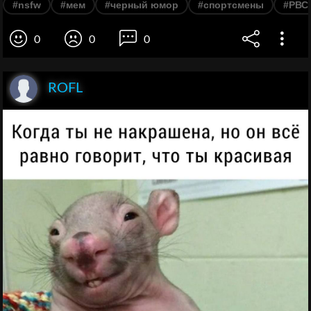
#nsfw
#мем
#черный юмор
#спортсмены
#РВС
0
0
0
ROFL