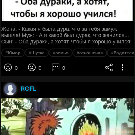
Жена: - Какая я была дура, что за тебя замуж
вышла! Муж: - А я какой был дурак, что женился...
Сын: - Оба дураки, а хотят, чтобы я хорошо учился!
#Юмор
#Шутка
#семья
#отношения
#Родители
0
0
0
ROFL