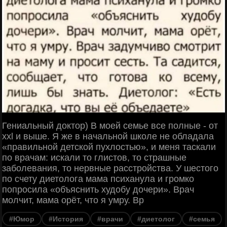
Гениальный доктор) В моей семье все полные - от
xxl и выше. Я же в начальной школе не обладала
«правильной детской пухлостью», и меня таскали
по врачам: искали то глистов, то страшные
заболевания, то нервные расстройства. У шестого
по счету диетолога мама психанула и громко
попросила «объяснить худобу дочери». Врач
молчит, мама орёт, что я умру. Вр
#Юмор
#История
#врачи
#диетолог
#семья