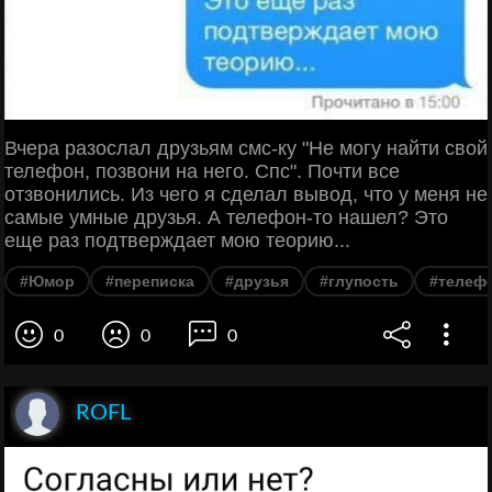
Вчера разослал друзьям смс-ку "Не могу найти свой
телефон, позвони на него. Спс". Почти все
отзвонились. Из чего я сделал вывод, что у меня не
самые умные друзья. А телефон-то нашел? Это
еще раз подтверждает мою теорию...
#Юмор
#переписка
#друзья
#глупость
#телеф
0
0
0
ROFL