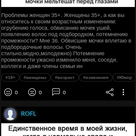
Проблемы женщин 35+. Женщины 35+, а как вы
относитесь к своим возрастным изменениям:
огрубению голоса, обвисанию мочек ушей,
появлению волос под подбородком, потемнению
промежности? Мне 36. Обвисшие мочки вплетаю в
подбородочные волосы. Очень
стильно,модно,молодежно) Потемнение
промежности ужасно изменило меня, соседи,
коллеги и даже члены семьи ин
#18+
#женщины
#возраст
#изменения
#Юмор
0
0
0
ROFL