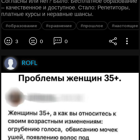
Согласны или нет? Было: Бесплатное образование
– качественное и доступное. Стало: Репетиторы,
платные курсы и неравные шансы.
#образование
#сравнение
#прошлое
#настоящее
3
0
0
ROFL