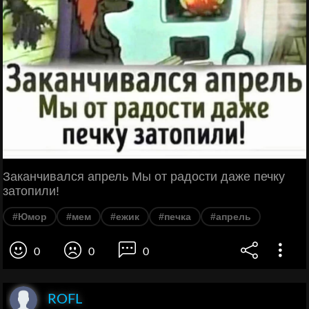
Заканчивался апрель Мы от радости даже печку
затопили!
#Юмор
#мем
#ежик
#печка
#апрель
0
0
0
ROFL