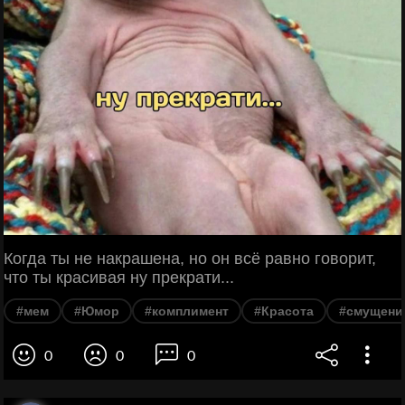
Когда ты не накрашена, но он всё равно говорит,
что ты красивая ну прекрати...
#мем
#Юмор
#комплимент
#Красота
#смущени
0
0
0