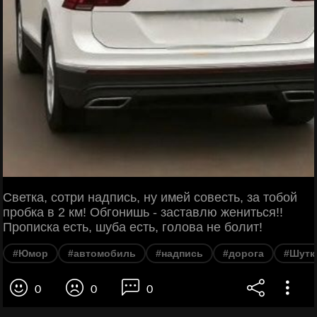
Светка, сотри надпись, ну имей совесть, за тобой
пробка в 2 км! Обгонишь - заставлю жениться!!
Прописка есть, шуба есть, голова не болит!
#Юмор
#автомобиль
#надпись
#дорога
#Шутк
0
0
0