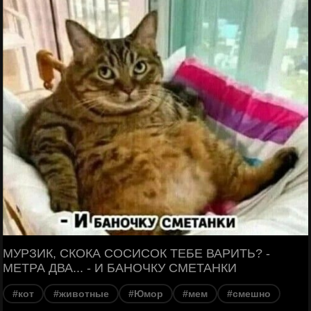
МУРЗИК, СКОКА СОСИСОК ТЕБЕ ВАРИТЬ? -
МЕТРА ДВА... - И БАНОЧКУ СМЕТАНКИ
#кот
#животные
#Юмор
#мем
#смешно