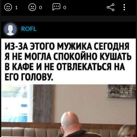
1
0
0
ROFL