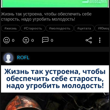
Жизнь так устроена, чтобы обеспечить себе
старость, надо угробить молодость!
#жизнь
#Старость
#молодость
#цитата
#Юмо
0
0
0
ROFL