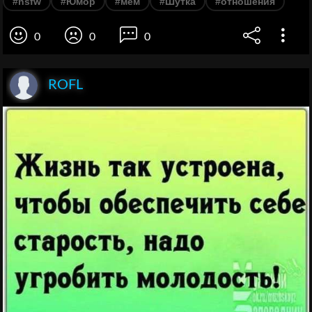
#nsfw
#Юмор
#мем
#Шутка
#отношения
0
0
0
ROFL