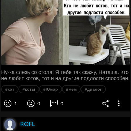
Ну-ка слезь со стола! Я тебе так скажу, Наташа. Кто
не любит котов, тот и на другие подлости способен.
#кот
#коты
#Юмор
#мем
#диалог
1
0
0
ROFL