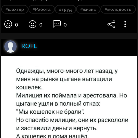
#шахтер
#Работа
#труд
#жизнь
#молодость
0
0
0
ROFL