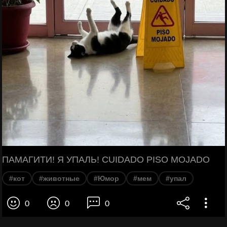
ПАМАГИТИ! Я УПАЛЬ! CUIDADO PISO MOJADO
#кот
#животные
#Юмор
#мем
#упал
0
0
0