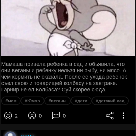
Мамаша привела ребенка в сад и объявила, что
они веганы и ребенку нельзя ни рыбу, ни мясо. А
чем кормить не сказала. После ее ухода ребенок
съел свою и товарищей колбасу на завтраке.
Гарнир не ел Колбаса? Суй скорее сюда.
#мем
#Юмор
#веганы
#дети
#детский сад
2
0
0