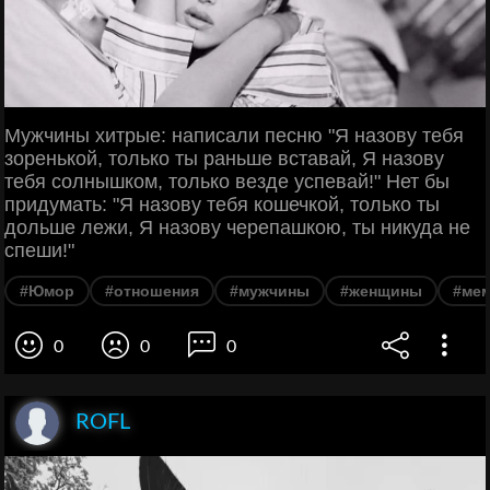
Мужчины хитрые: написали песню "Я назову тебя
зоренькой, только ты раньше вставай, Я назову
тебя солнышком, только везде успевай!" Нет бы
придумать: "Я назову тебя кошечкой, только ты
дольше лежи, Я назову черепашкою, ты никуда не
спеши!"
#Юмор
#отношения
#мужчины
#женщины
#ме
0
0
0
ROFL