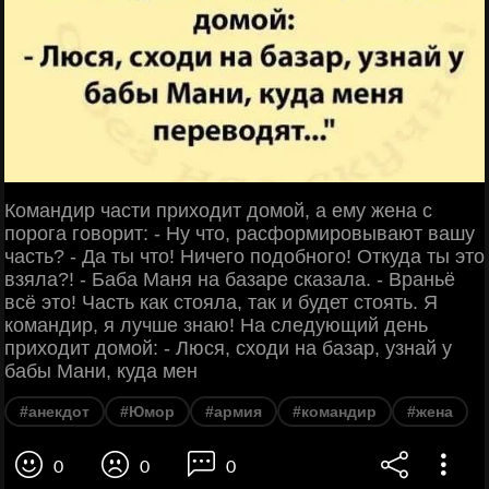
Командир части приходит домой, а ему жена с
порога говорит: - Ну что, расформировывают вашу
часть? - Да ты что! Ничего подобного! Откуда ты это
взяла?! - Баба Маня на базаре сказала. - Враньё
всё это! Часть как стояла, так и будет стоять. Я
командир, я лучше знаю! На следующий день
приходит домой: - Люся, сходи на базар, узнай у
бабы Мани, куда мен
#анекдот
#Юмор
#армия
#командир
#жена
0
0
0