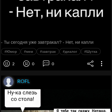
- Ты сегодня уже завтракал? - Нет, ни капли
#Юмор
#мем
#завтрак
#диалог
#Шутка
2
0
0
ROFL