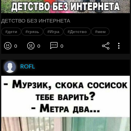
ДЕТСТВО БЕЗ ИНТЕРНЕТА
#дети
#грязь
#Игра
#Детство
#мем
0
0
0
ROFL