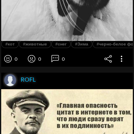
#кот
#животные
#снег
#Зима
#черно-белое фо
0
0
0
ROFL