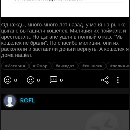
Однажды, много-много лет назад, у меня на рынке
цыгане вытащили кошелек. Милиция их поймала и
арестовала. Но цыгане ушли в полный отказ: "Мы
кошелек не брали". Но спасибо милиции, они их
раскололи и заставили деньги вернуть. А кошелек я
дома нашёл.
#История
#Юмор
#анекдот
#кошелек
#полици
0
0
0
ROFL