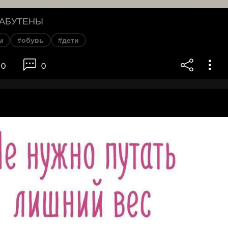
ЛАБУТЕНЫ
м
#обувь
#дети
0
0