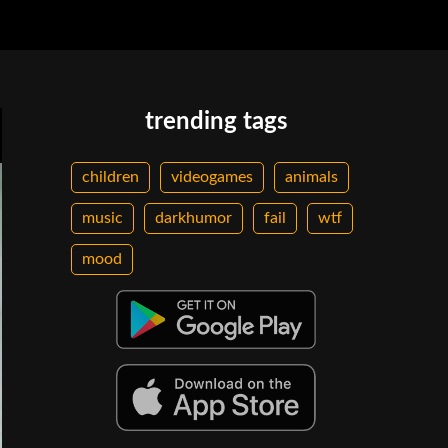
trending tags
children
videogames
animals
music
darkhumor
fail
wtf
mood