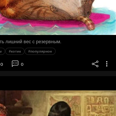
ть лишний вес с резервным.
м
#котик
#популярное
0
0