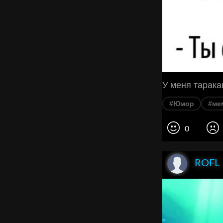
У меня тарака
#Юмор
#ме
0
ROFL