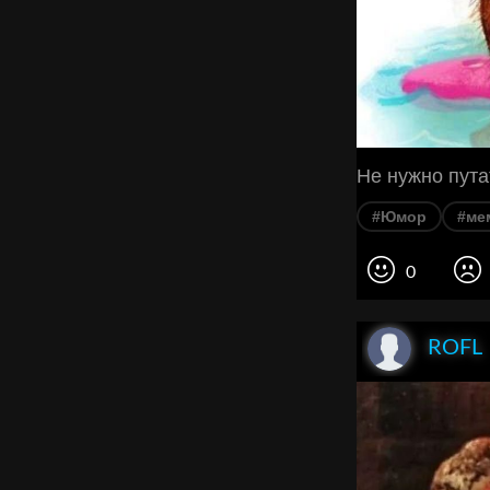
Не нужно пута
#Юмор
#ме
0
ROFL