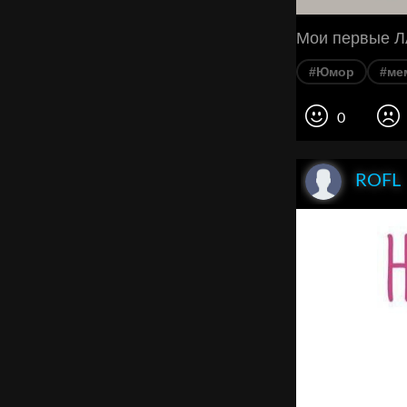
Мои первые 
#Юмор
#ме
0
ROFL