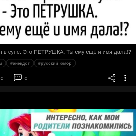
н в супе. Это ПЕТРУШКА. Ты ему ещё и имя дала!?
м
#анекдот
#русский юмор
0
0