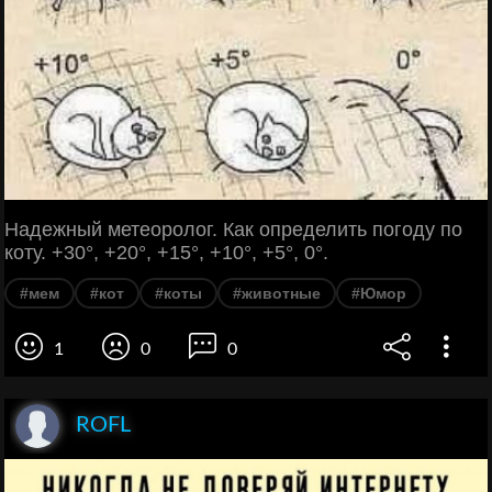
Надежный метеоролог. Как определить погоду по
коту. +30°, +20°, +15°, +10°, +5°, 0°.
#мем
#кот
#коты
#животные
#Юмор
1
0
0
ROFL