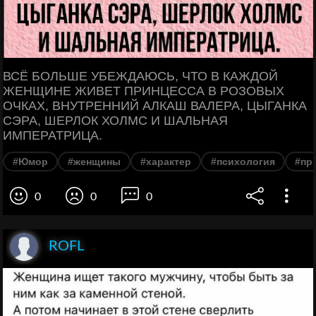
ВСЁ БОЛЬШЕ УБЕЖДАЮСЬ, ЧТО В КАЖДОЙ
ЖЕНЩИНЕ ЖИВЕТ ПРИНЦЕССА В РОЗОВЫХ
ОЧКАХ, ВНУТРЕННИЙ АЛКАШ ВАЛЕРА, ЦЫГАНКА
СЭРА, ШЕРЛОК ХОЛМС И ШАЛЬНАЯ
ИМПЕРАТРИЦА.
#Юмор
#женщины
#характер
#психология
#пр
0
0
0
ROFL