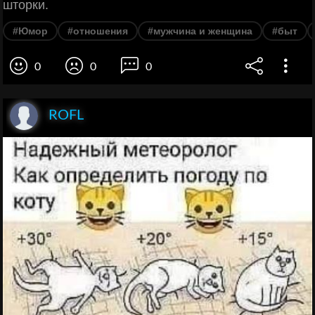
шторки.
#Юмор
#отношения
#мужчина и женщина
#быт
0
0
0
ROFL