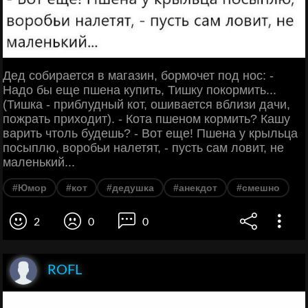
Дед собирается в магазин, бормочет под нос: -
Надо бы еще пшена купить, Тишку покормить...
(Тишка - приблудный кот, ошивается вблизи дачи,
пожрать приходит). - Кота пшеном кормить? Кашу
варить чтоль будешь? - Вот еще! Пшена у крыльца
посыплю, воробьи налетят, - пусть сам ловит, не
маленький...
#Юмор
#кот
#дедушка
#анекдот
#смешно
2
0
0
ROFL