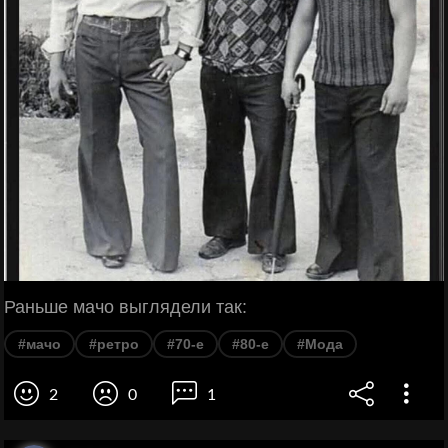
Раньше мачо выглядели так:
#мачо
#ретро
#70-е
#80-е
#Мода
2
0
1