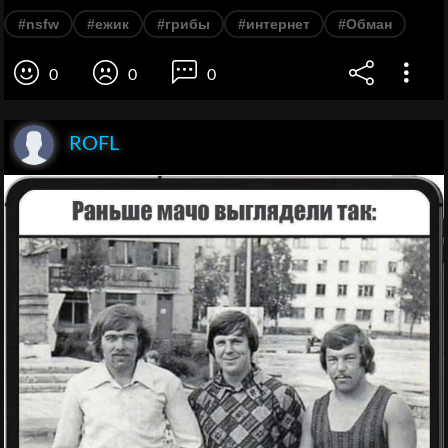
#nsfw
#ежик
#грибы
#интернет
#Обман
0
0
0
ROFL