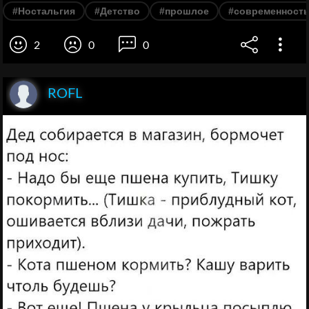
#Ностальгия
#Детство
#прошлое
#современност
2
0
0
ROFL