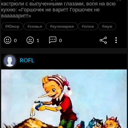
кастрюли с выпученными глазами, вопя на всю
кухню: «Горшочек не вари!!! Горшочек не
вааааари!!!»
#Юмор
#семья
#кулинария
#плов
#муж
0
1
0
ROFL