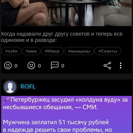
Когда надавали друг другу советов и теперь все
одинокие и в разводе:
#nsfw
#мем
#Юмор
#женщины
#Советы
0
0
0
ROFL