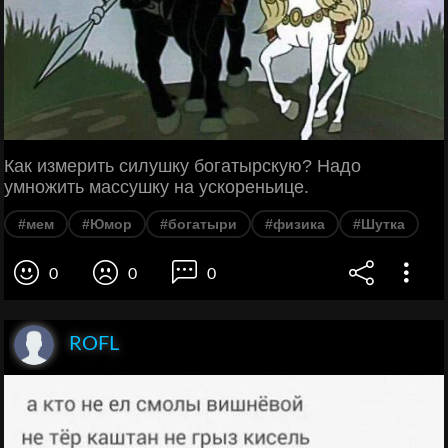
Как измерить силушку богатырскую? Надо
умножить массушку на ускореньице.
#мем
#Юмор
#богатыри
#физика
#Шутка
0
0
0
ROFL