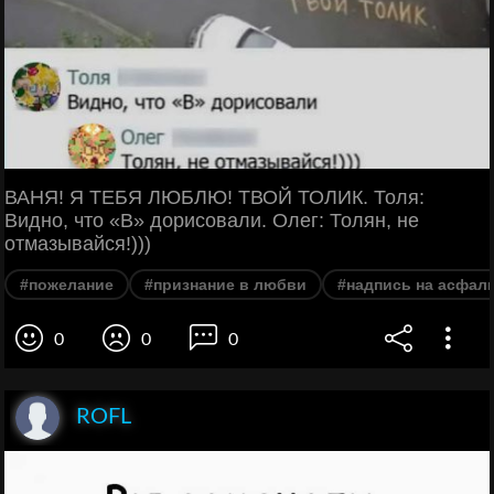
ВАНЯ! Я ТЕБЯ ЛЮБЛЮ! ТВОЙ ТОЛИК. Толя:
Видно, что «В» дорисовали. Олег: Толян, не
отмазывайся!)))
#пожелание
#признание в любви
#надпись на асфал
0
0
0
ROFL