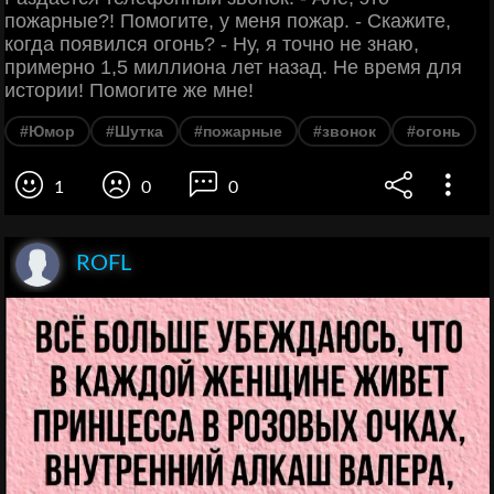
пожарные?! Помогите, у меня пожар. - Скажите,
когда появился огонь? - Ну, я точно не знаю,
примерно 1,5 миллиона лет назад. Не время для
истории! Помогите же мне!
#Юмор
#Шутка
#пожарные
#звонок
#огонь
1
0
0
ROFL