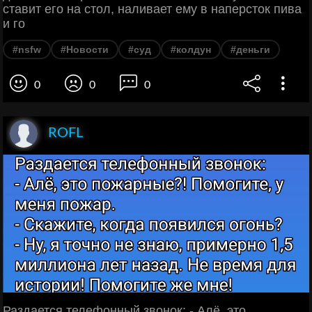
ставит его на стол, наливает ему в наперсток пива
и го
#nsfw
#Новости
#суд
#колдун
#деньги
0
0
0
ROFL
Раздается телефонный звонок: - Алё, это