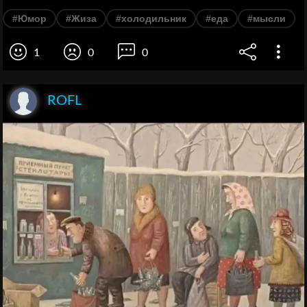
#Юмор
#Жиза
#холодильник
#еда
#мысли
1
0
0
ROFL