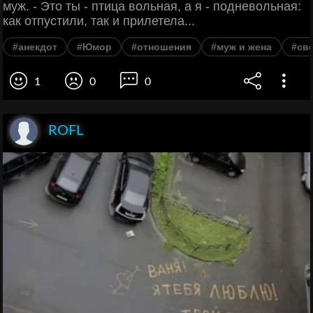
муж. - Это ты - птица вольная, а я - подневольная:
как отпустили, так и прилетела...
#анекдот
#Юмор
#отношения
#муж и жена
#св
1
0
0
ROFL