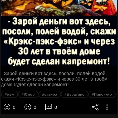
- Зарой деньги вот здесь, посоли, полей водой,
скажи «Крэкс-пэкс-фэкс» и через 30 лет в твоём
доме будет сделан капремонт!
#мем
#Юмор
#сатира
#Буратино
#Пиноккио
0
0
0