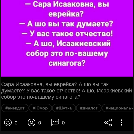
Сара Исааковна, вы еврейка? А шо вы так
думаете? У вас такое отчество! А шо, Исаакиевский
собор это по-вашему синагога?
#анекдот
#Юмор
#Шутка
#диалог
#национальн
0
0
0