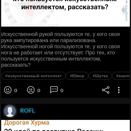
Искусственной рукой пользуются те, у кого своя
рука ампутирована или парализована.
Искусственной ногой пользуются те, у кого своя
нога не работает или отсутствует. Про тех, кто
пользуется искусственным интеллектом,
рассказать?
#искусственный интеллект
#Юмор
#Шутка
#анало
0
0
0
ROFL