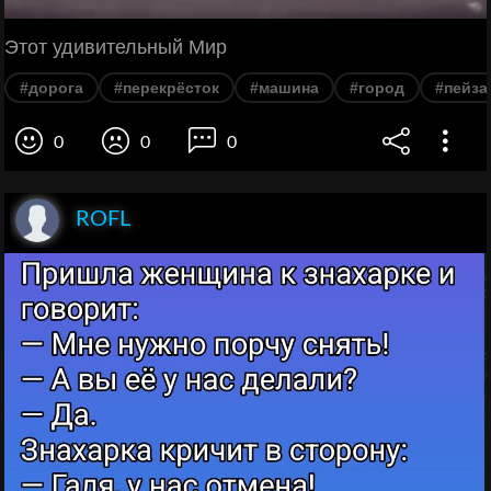
Этот удивительный Мир
#дорога
#перекрёсток
#машина
#город
#пейза
0
0
0
ROFL