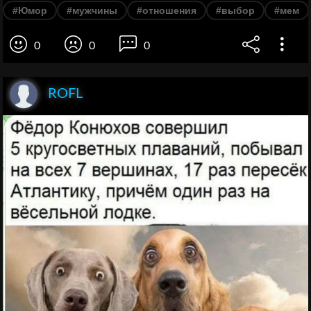
#Юмор
#мужчины
#отношения
#выбор
#мем
0
0
0
ROFL