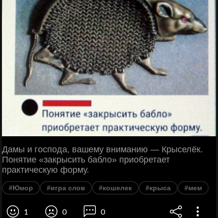
Дамы и господа, вашему вниманию — Крыселёк.
Понятие «закрысить бабло» приобретает
практическую форму.
#Юмор
#игра слов
#кошелек
#крыса
#мем
1
0
0