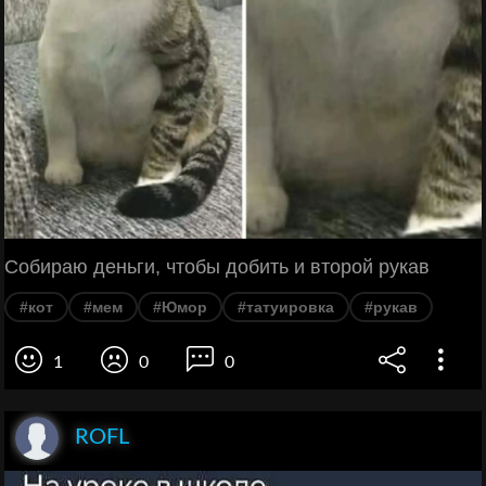
Собираю деньги, чтобы добить и второй рукав
#кот
#мем
#Юмор
#татуировка
#рукав
1
0
0
ROFL