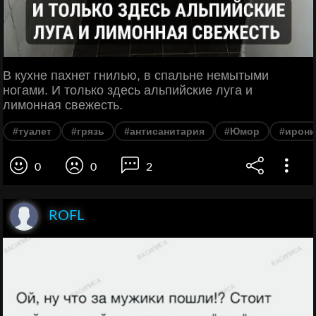
В кухне пахнет гнилью, в спальне немытыми
ногами. И только здесь альпийские луга и
лимонная свежесть.
#туалет
#грязь
#антисанитария
#Юмор
#ирони
0
0
2
ROFL