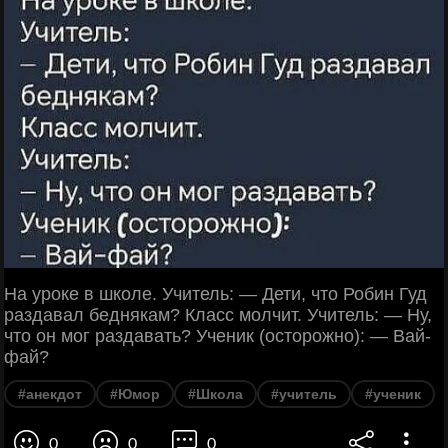
На уроке в школе. Учитель: — Дети, что Робин Гуд
раздавал беднякам? Класс молчит. Учитель: — Ну,
что он мог раздавать? Ученик (осторожно): — Вай-
фай?
#анекдот
#Юмор
#Школа
#учитель
#ученик
0
0
0