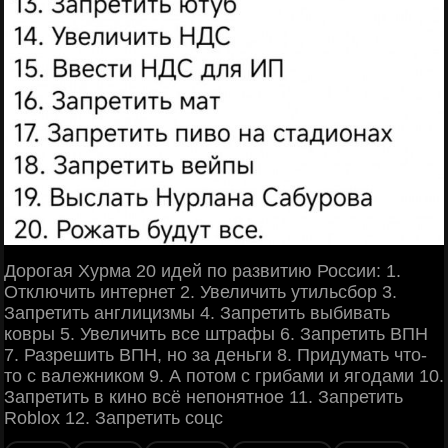
Дорогая Хурма 20 идей по развитию России: 1.
Отключить интернет 2. Увеличить утильсбор 3.
Запретить англицизмы 4. Запретить выбивать
ковры 5. Увеличить все штрафы 6. Запретить ВПН
7. Разрешить ВПН, но за деньги 8. Придумать что-
то с валежником 9. А потом с грибами и ягодами 10.
Запретить в кино всё непонятное 11. Запретить
Roblox 12. Запретить соцс