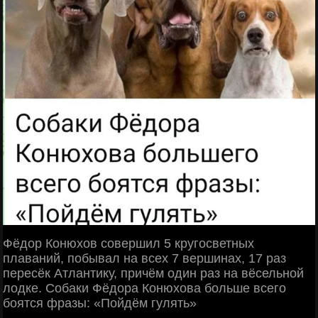
Фёдор Конюхов совершил 5 кругосветных
плаваний, побывал на всех 7 вершинах, 17 раз
пересёк Атлантику, причём один раз на вёсельной
лодке. Собаки Фёдора Конюхова больше всего
боятся фразы: «Пойдём гулять»