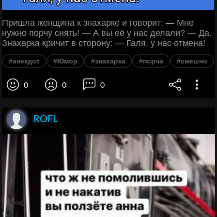
Пришла женщина к знахарке и говорит: — Мне
нужно порчу снять! — А вы её у нас делали? — Да.
Знахарка кричит в сторону: — Галя, у нас отмена!
#анекдот
#Юмор
#знахарка
#порча
#смешно
0
0
0
ROFL