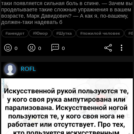
таки появляется сильная боль в спине. — Зачем вы
проделываете такие сложные упражнения в вашем
возрасте, Марк Давидович? — А как я, по-вашему,
должен-таки надевать б
#анекдот
#Юмор
#Шутка
#пожилой человек
#б
0
0
0
ROFL