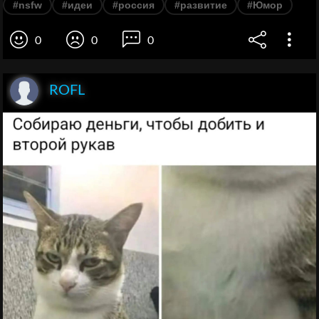
#nsfw
#идеи
#россия
#развитие
#Юмор
0
0
0
ROFL