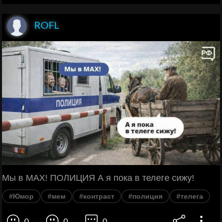
ROFL
Мы в MAX! ПОЛИЦИЯ А я пока в телеге сижу!
#Юмор
#мем
#контраст
#полиция
#телега
0
0
0