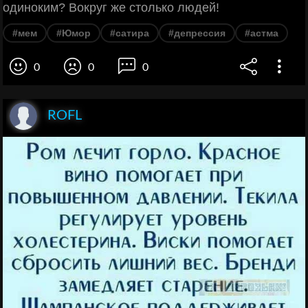
одиноким? Вокруг же столько людей!
#мем
#Юмор
#сатира
#депрессия
#астма
0
0
0
ROFL