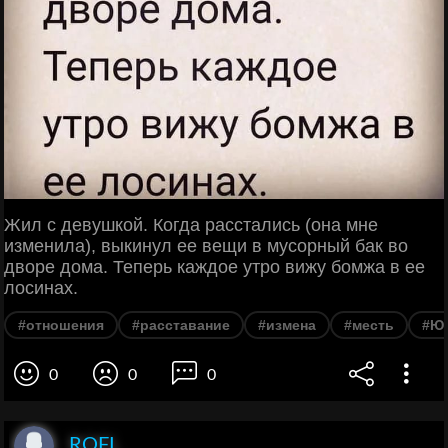
Жил с девушкой. Когда расстались (она мне
изменила), выкинул ее вещи в мусорный бак во
дворе дома. Теперь каждое утро вижу бомжа в ее
лосинах.
#отношения
#расставание
#измена
#месть
#Ю
0
0
0
ROFL