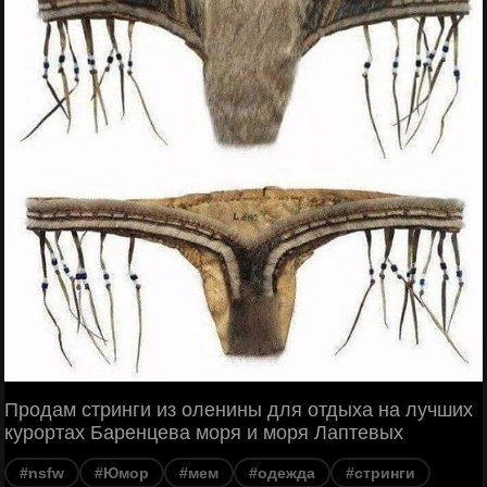
Продам стринги из оленины для отдыха на лучших
курортах Баренцева моря и моря Лаптевых
#nsfw
#Юмор
#мем
#одежда
#стринги