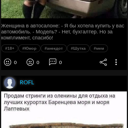
Женщина в автосалоне: - Я бы хотела купить у вас
автомобиль. - Модель? - Нет, бухгалтер. Но за
комплимент, спасибо!
#18+
#Юмор
#анекдот
#Шутка
#мем
0
0
0
ROFL