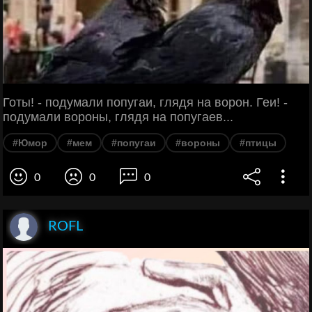
Готы! - подумали попугаи, глядя на ворон. Геи! -
подумали вороны, глядя на попугаев...
#Юмор
#мем
#попугаи
#вороны
#птицы
0
0
0
ROFL