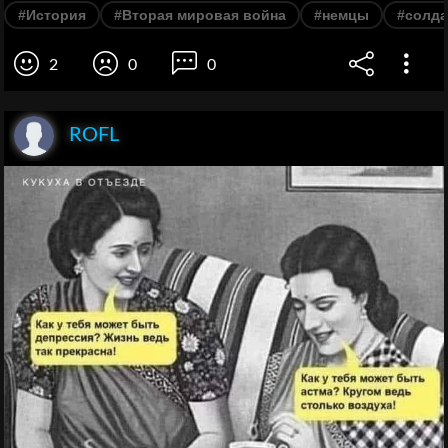
#История
#Вторая мировая война
#немцы
#солд
2
0
0
ROFL