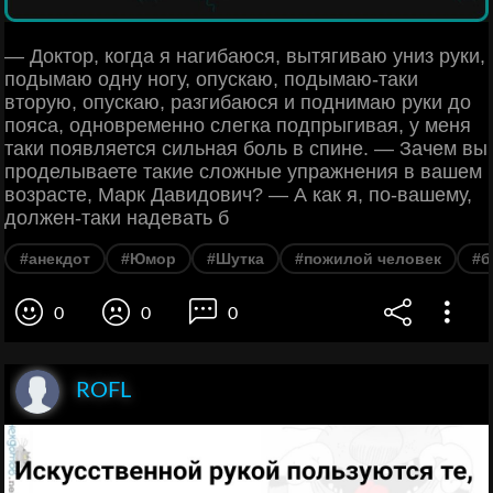
— Доктор, когда я нагибаюся, вытягиваю униз руки,
подымаю одну ногу, опускаю, подымаю-таки
вторую, опускаю, разгибаюся и поднимаю руки до
пояса, одновременно слегка подпрыгивая, у меня
таки появляется сильная боль в спине. — Зачем вы
проделываете такие сложные упражнения в вашем
возрасте, Марк Давидович? — А как я, по-вашему,
должен-таки надевать б
#анекдот
#Юмор
#Шутка
#пожилой человек
#б
0
0
0
ROFL