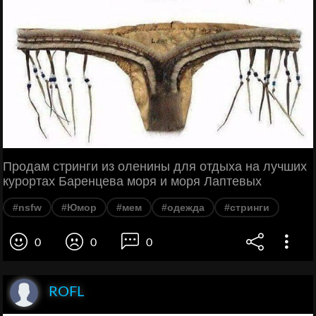
Продам стринги из оленины для отдыха на лучших
курортах Баренцева моря и моря Лаптевых
#nsfw
#Юмор
#мем
#одежда
#стринги
0
0
0
ROFL