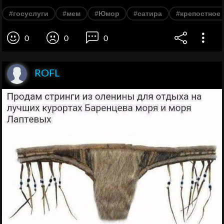
#госуслуги
#мем
#Юмор
#сатира
#крепостное 
0
0
0
ROFL