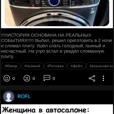
!!!!!ИСТОРИЯ ОСНОВАНА НА РЕАЛЬНЫХ
СОБЫТИЯХ!!!!! Выпил, решил приготовить в 2 ночи
и сломал плиту. Ушёл спать голодный, пьяный и
несчастный. На утро встал и увидел сломанную
плиту.
#Юмор
#пьяный
#Готовка
#фейл
#реальная и
0
0
0
ROFL