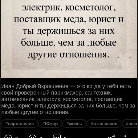
Иван Добрый Взросление — это когда у тебя есть
свой проверенный парикмахер, сантехник,
автомеханик, электрик, косметолог, поставщик
меда, юрист и ты держишься за них больше, чем за
любые другие отношения.
#взросление
#Юмор
#жизнь
#отношения
#спе