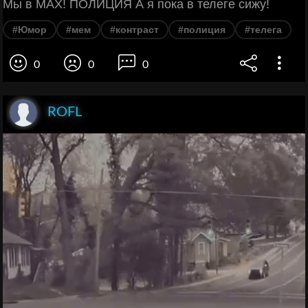
Мы в MAX! ПОЛИЦИЯ А я пока в телеге сижу!
#Юмор
#мем
#контраст
#полиция
#телега
0
0
0
ROFL