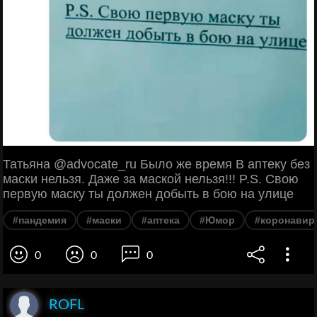
Татьяна @advocate_ru Было же время В аптеку без
маски нельзя. Даже за маской нельзя!!! P.S. Свою
первую маску ты должен добыть в бою на улице
#пандемия
#маски
#аптека
#Юмор
#коронавир
0
0
0
ROFL