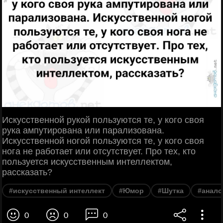
Искусственной рукой пользуются те, у кого своя
рука ампутирована или парализована.
Искусственной ногой пользуются те, у кого своя
нога не работает или отсутствует. Про тех, кто
пользуется искусственным интеллектом,
рассказать?
#искусственный интеллект
#Юмор
#Шутка
#анало
0
0
0