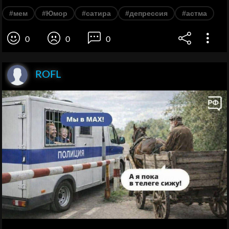
#мем
#Юмор
#сатира
#депрессия
#астма
0
0
0
ROFL