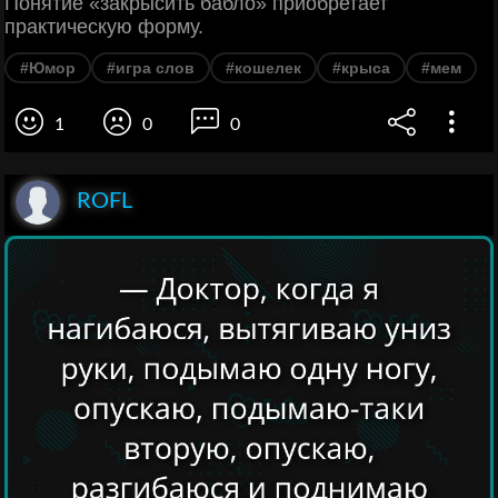
Понятие «закрысить бабло» приобретает
практическую форму.
#Юмор
#игра слов
#кошелек
#крыса
#мем
1
0
0
ROFL