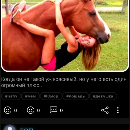
Когда он не такой уж красивый, но у него есть один
огромный плюс..
#nsfw
#мем
#Юмор
#лошадь
#девушка
0
0
0