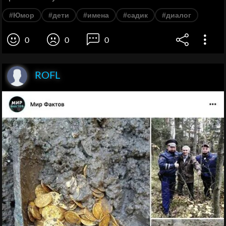
#Юмор
#дети
#имена
#садик
#диалог
0
0
0
ROFL