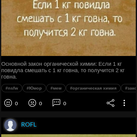
Основной закон органической химии: Если 1 кг
повидла смешать с 1 кг говна, то получится 2 кг
говна.
#nsfw
#Юмор
#мем
#органическая химия
#зак
0
0
0
ROFL