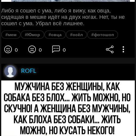
Либо я сошел с ума, либо я вижу, как овца,
сидящая в мешке идёт на двух ногах. Нет, ты не
сошел с ума. Убрал всё лишнее.
#мем
#Юмор
#овца
#осёл
#фотошоп
0
0
0
ROFL