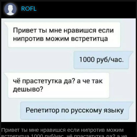
ROFL
Привет ты мне нравишся если нипротив можим
встретитца 1000 руб/час. чё прастетутка да? а че