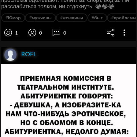
расслабиться толком, ни отдохнуть. 😂😂😂
#Юмор
#мужчины
#женщины
#быт
#проблемы
1
0
0
ROFL