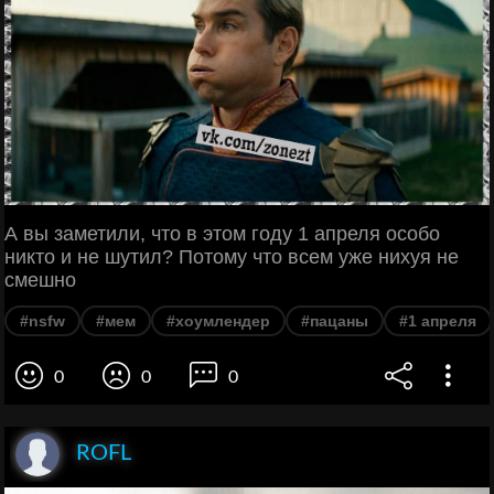
А вы заметили, что в этом году 1 апреля особо
никто и не шутил? Потому что всем уже нихуя не
смешно
#nsfw
#мем
#хоумлендер
#пацаны
#1 апреля
0
0
0
ROFL