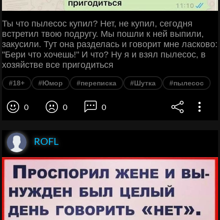
Ты что пылесос купил? Нет, не купил, сегодня
встретил твою подругу. Мы пошли к ней выпили,
закусили. Тут она разделась и говорит мне ласково:
"Бери что хочешь!" И что? Ну я и взял пылесос, в
хозяйстве все пригодиться
#18+
#Юмор
#переписка
#Шутка
#пылесос
0
0
0
ROFL