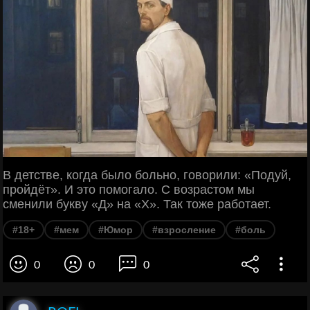
В детстве, когда было больно, говорили: «Подуй,
пройдёт». И это помогало. С возрастом мы
сменили букву «Д» на «Х». Так тоже работает.
#18+
#мем
#Юмор
#взросление
#боль
0
0
0