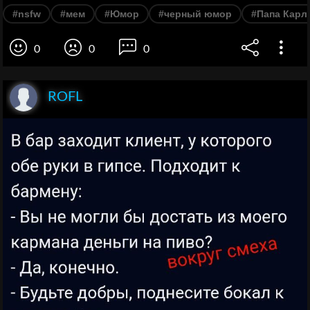
#nsfw
#мем
#Юмор
#черный юмор
#Папа Карл
0
0
0
ROFL