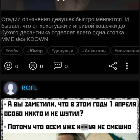
Стадии опьянения девушек быстро меняются. И
бывает, что от хохотушки и игривой кошечки до
бухого десантника отделяет всего одна стопка.
MME des KDOWN
#nsfw
#Юмор
#девушки
#Алкоголь
#опьянени
0
0
0
ROFL