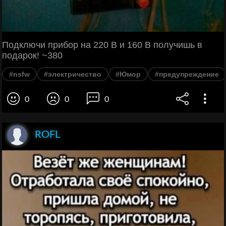
Подключи прибор на 220 В и 160 В получишь в
подарок! ~380
#nsfw
#электричество
#Юмор
#предупреждение
0
0
0
ROFL