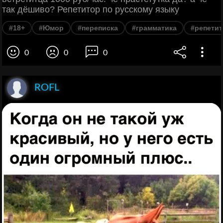
так дёшиво? Репетитор по русскому языку
#18+
#Юмор
#переписка
#грамматика
#репети
0
0
0
ROFL