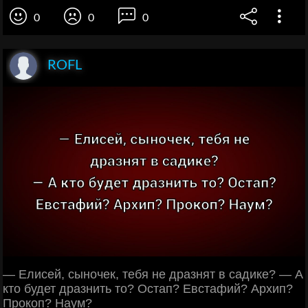
0
0
0
ROFL
— Елисей, сыночек, тебя не дразнят в садике? — А
кто будет дразнить то? Остап? Евстафий? Архип?
Прокоп? Наум?