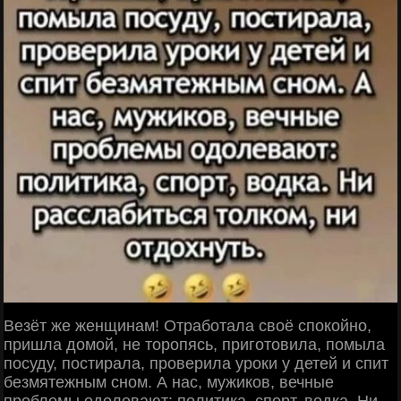
Везёт же женщинам! Отработала своё спокойно,
пришла домой, не торопясь, приготовила, помыла
посуду, постирала, проверила уроки у детей и спит
безмятежным сном. А нас, мужиков, вечные
проблемы одолевают: политика, спорт, водка. Ни