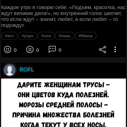
Каждое утро я говорю себе: «Подъем, красотка, нас
ждут великие дела!», но внутренний голос шепчет,
что если ждут – значит, любят, а если любят – то
подождут.
#кот
#утро
#сон
#лень
#Юмор
0
0
0
ROFL