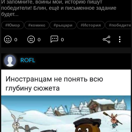
И запомните, воины мои, историю пишут
победители! Блин, ещё и письменное задание
будет...
#Юмор
#комикс
#рыцари
#История
#победите
0
0
0
ROFL