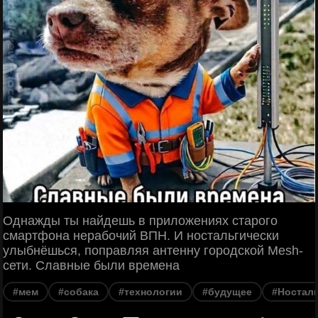
Однажды ты найдешь в приложениях старого
смартфона нерабочий ВПН. И ностальгически
улыбнёшься, поправляя антенну городской Mesh-
сети. Славные были времена
#мем
#собака
#технологии
#будущее
#Ностал