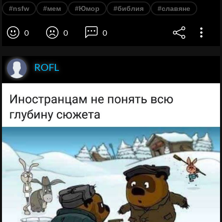
#nsfw
#мем
#Юмор
#библия
#славяне
0
0
0
ROFL