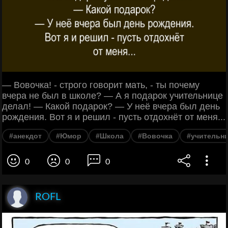
— Вовочка! - строго говорит мать, - ты почему
вчера не был в школе? — А я подарок учительнице
делал! — Какой подарок? — У неё вчера был день
рождения. Вот я и решил - пусть отдохнёт от меня...
#анекдот
#Юмор
#Школа
#Вовочка
#учительн
0
0
0
ROFL