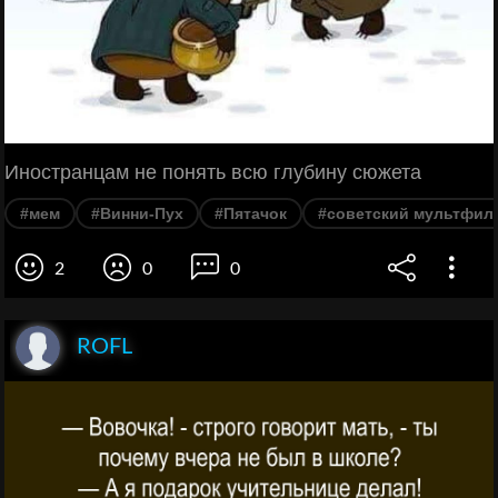
Иностранцам не понять всю глубину сюжета
#мем
#Винни-Пух
#Пятачок
#советский мультфил
2
0
0
ROFL