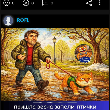
0
0
0
ROFL