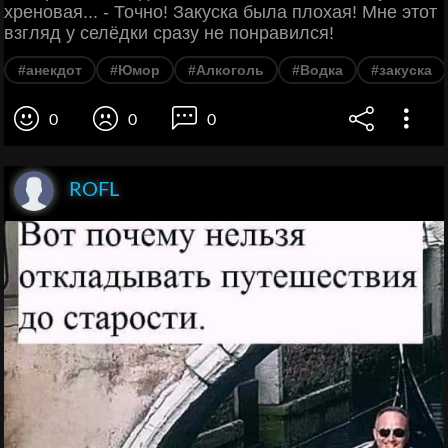
хреновая... - Точно! Закуска была плохая! Мне этот
взгляд у селёдки сразу не понравился!
#анекдот
#Юмор
#Алкоголь
#Водка
#закуска
0
0
0
ROFL