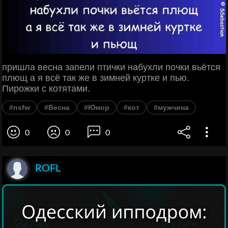
пришла весна запели птички набухли почки вьётся
плющ а я всё так же в зимней куртке и пью.
Пирожки с котятами.
#nsfw
#Весна
#Юмор
#кот
#мужчина
0
0
0
ROFL