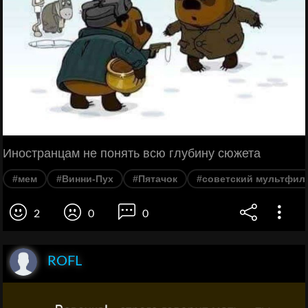
Иностранцам не понять всю глубину сюжета
#мем
#Винни-Пух
#Пятачок
#советский мультфил
2
0
0
ROFL