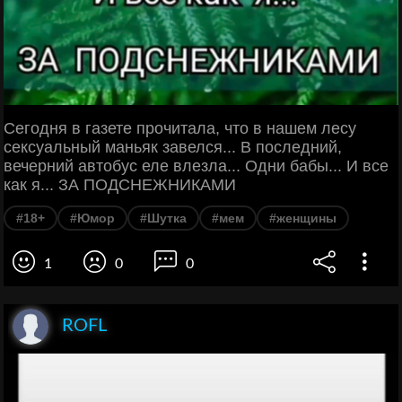
Сегодня в газете прочитала, что в нашем лесу
сексуальный маньяк завелся... В последний,
вечерний автобус еле влезла... Одни бабы... И все
как я... ЗА ПОДСНЕЖНИКАМИ
#18+
#Юмор
#Шутка
#мем
#женщины
1
0
0
ROFL