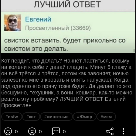
Кот пердит, что делать? Начнёт ластиться, возьму
на колени к себе и давай гладить. Минут 5 глажу а
он всё трётся и трётся, потом как завоняет, ночью
залезет ко мне в кровать и опять напускает. Когда
под одеяло его прячу тоже бздит. Да делает то это
бесшумно, техушник, а вони, кошмар. Как-то можно
решить эту проблему? ЛУЧШИЙ ОТВЕТ Евгений
Просветлен
#nsfw
#кот
#животные
#Юмор
#мем
0
0
0