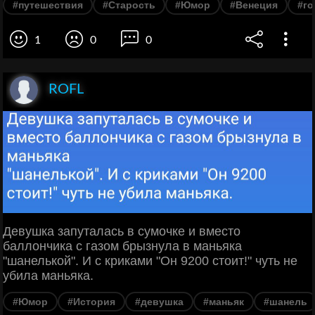
#путешествия
#Старость
#Юмор
#Венеция
#го
1
0
0
ROFL
Девушка запуталась в сумочке и вместо
баллончика с газом брызнула в маньяка
"шанелькой". И с криками "Он 9200 стоит!" чуть не
убила маньяка.
#Юмор
#История
#девушка
#маньяк
#шанель