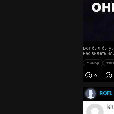
Вот был бы у 
нас видеть ил
#Юмор
#же
0
ROFL