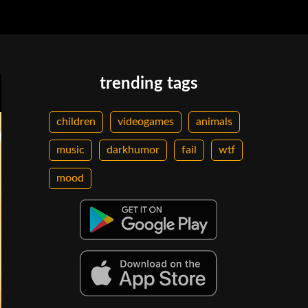
trending tags
children
videogames
animals
music
darkhumor
fail
wtf
mood