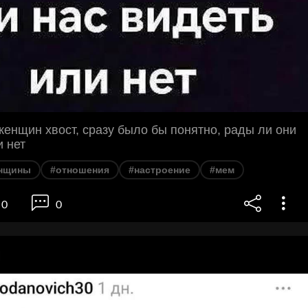
женщин хвост, сразу было бы понятно, рады ли они
и нет
нщины
#отношения
#настроение
#мем
0
0