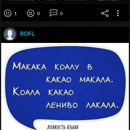
1
0
0
ROFL