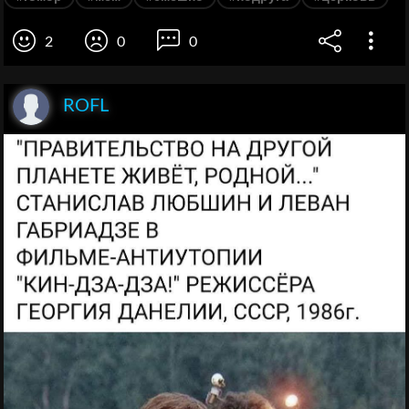
2
0
0
ROFL