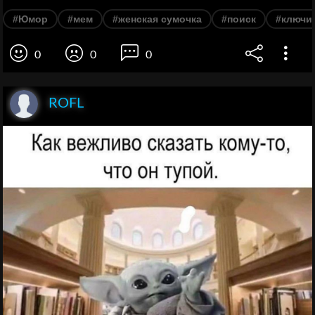
#Юмор
#мем
#женская сумочка
#поиск
#ключи
0
0
0
ROFL