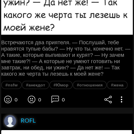
Встречаются два приятеля. — Послушай, тебе
нравятся тупые бабы? — Ну что ты, конечно нет. —
А такие, которые выпивают и курят? — Ну зачем
мне такие?! — А которые не умеют готовить ни
завтрак, ни обед, ни ужин? — Да нет же! — Так
какого же черта ты лезешь к моей жене?
#nsfw
#анекдот
#Юмор
#отношения
#жена
0
0
0
ROFL