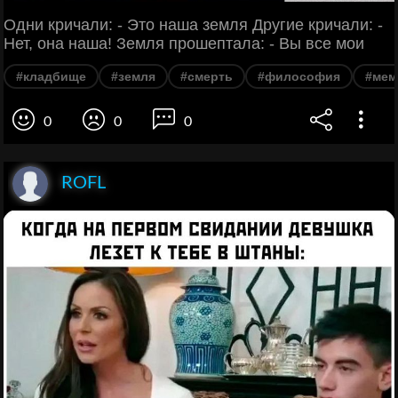
Одни кричали: - Это наша земля Другие кричали: -
Нет, она наша! Земля прошептала: - Вы все мои
#кладбище
#земля
#смерть
#философия
#мем
0
0
0
ROFL