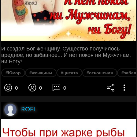
И создал Бог женщину. Существо получилось
вредное, но забавное... И нет покоя ни Мужчинам,
ни Богу!
#Юмор
#женщины
#цитата
#отношения
#забав
0
0
0
ROFL