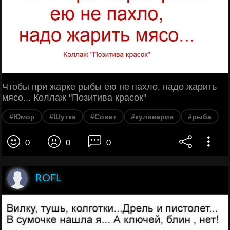
Чтобы при жарке рыбы ею не пахло, надо жарить
мясо... Коллаж "Позитива красок"
#Юмор
#Шутка
#Совет
#кулинария
#рыба
0
0
0
ROFL