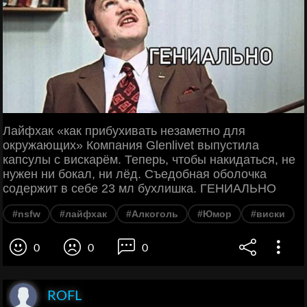
Лайфхак «как прибухивать незаметно для
окружающих» Компания Glenlivet выпустила
капсулы с вискарём. Теперь, чтобы накидаться, не
нужен ни бокал, ни лёд. Съедобная оболочка
содержит в себе 23 мл бухлишка. ГЕНИАЛЬНО
#nsfw
#лайфхак
#Алкоголь
#Юмор
#виски
0
0
0
ROFL