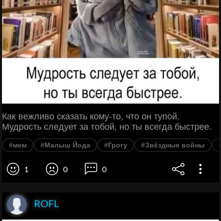
Как вежливо сказать кому-то, что он тупой.
Мудрость следует за тобой, но ты всегда быстрее.
#мем
#Малыш Йода
#Грогу
#Звёздные войны
1
0
0
ROFL