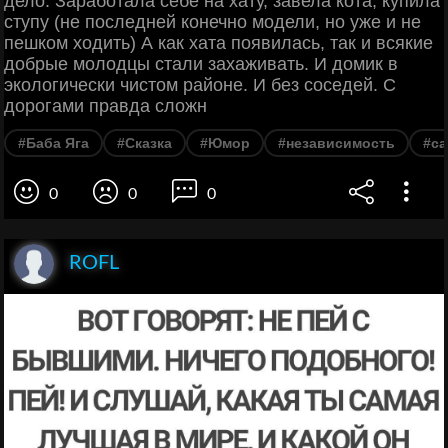
дело. Заработала себе на хату, завела кота, купила
ступу (не последней конечно модели, но уже и не
пешком ходить) А как хата появилась, так и всякие
добрые молодцы стали захаживать. И домик в
экологически чистом районе. И без соседей. С
дорогами правда сложн
#Баба Яга
#Сказка
#Юмор
#независимость
#са
0
0
0
ROFL