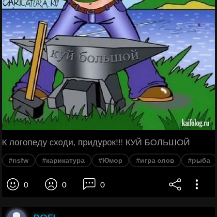
К логопеду сходи, придурок!!! КУЙ БОЛЬШОЙ
#nsfw
#карикатура
#Юмор
#игра слов
#рыба
0
0
0