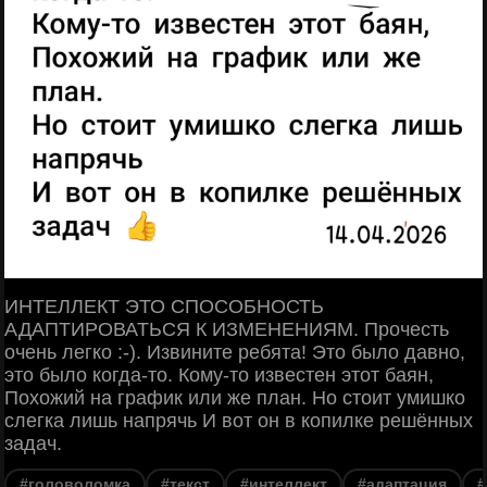
ИНТЕЛЛЕКТ ЭТО СПОСОБНОСТЬ
АДАПТИРОВАТЬСЯ К ИЗМЕНЕНИЯМ. Прочесть
очень легко :-). Извините ребята! Это было давно,
это было когда-то. Кому-то известен этот баян,
Похожий на график или же план. Но стоит умишко
слегка лишь напрячь И вот он в копилке решённых
задач.
#головоломка
#текст
#интеллект
#адаптация
#