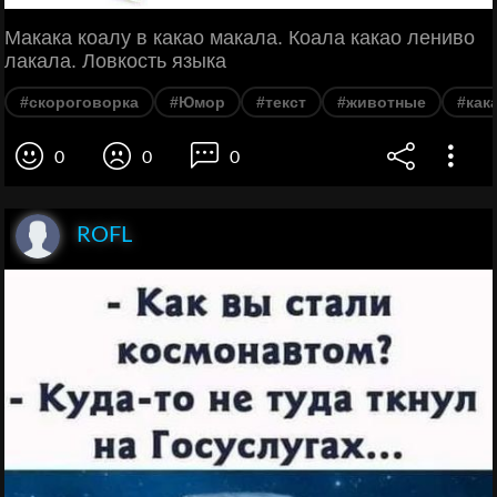
Макака коалу в какао макала. Коала какао лениво
лакала. Ловкость языка
#скороговорка
#Юмор
#текст
#животные
#как
0
0
0
ROFL