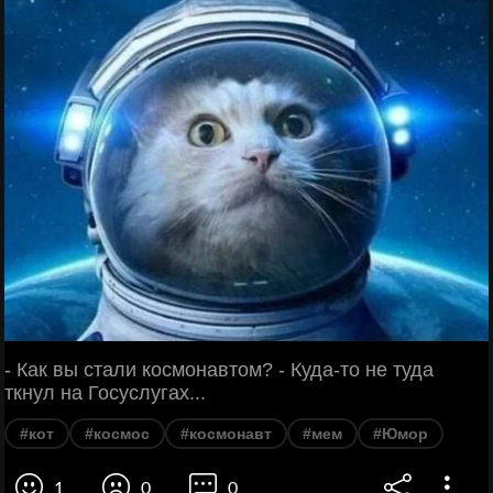
- Как вы стали космонавтом? - Куда-то не туда
ткнул на Госуслугах...
#кот
#космос
#космонавт
#мем
#Юмор
1
0
0