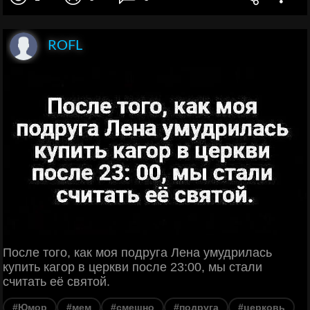
ROFL
После того, как моя подруга Лена умудрилась
купить кагор в церкви после 23:00, мы стали
считать её святой.
#Юмор
#мем
#смешно
#подруга
#церковь