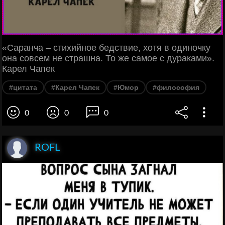
«Саранча – стихийное бедствие, хотя в одиночку
она совсем не страшна. То же самое с дураками».
Карел Чапек
#цитата
#Карел Чапек
#Юмор
#философия
0
0
0
ROFL