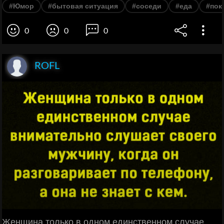
#Юмор
#бытовая ситуация
#соседи
#еда
#пок
0
0
0
ROFL
Женщина только в одном единственном случае