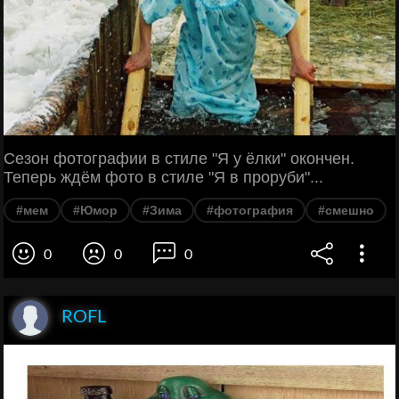
Сезон фотографии в стиле "Я у ёлки" окончен.
Теперь ждём фото в стиле "Я в проруби"...
#мем
#Юмор
#Зима
#фотография
#смешно
0
0
0
ROFL