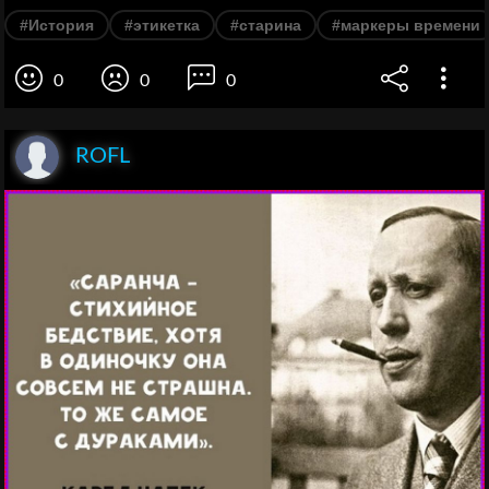
#История
#этикетка
#старина
#маркеры времени
0
0
0
ROFL