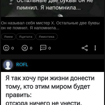
Он называл себя мистер Х. Остальные две буквы
он не помнил. Я напомнила...
#мем
#цитата
#мистика
0
0
0
ROFL