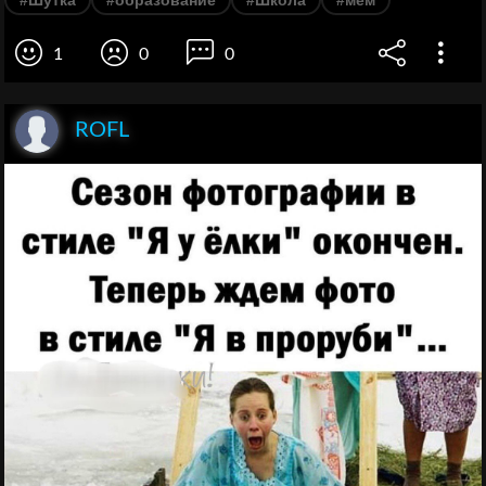
1
0
0
ROFL