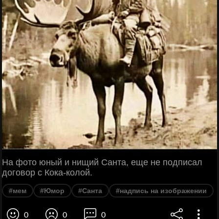
На фото юный и нищий Санта, еще не подписал
договор с Кока-колой.
#мем
#Юмор
#Санта
#надпись на изображении
0
0
0