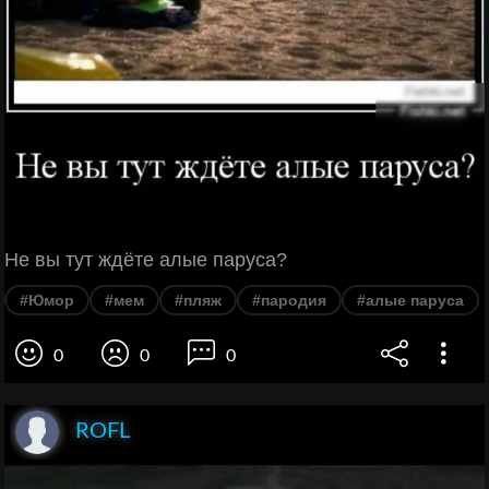
Не вы тут ждёте алые паруса?
#Юмор
#мем
#пляж
#пародия
#алые паруса
0
0
0
ROFL