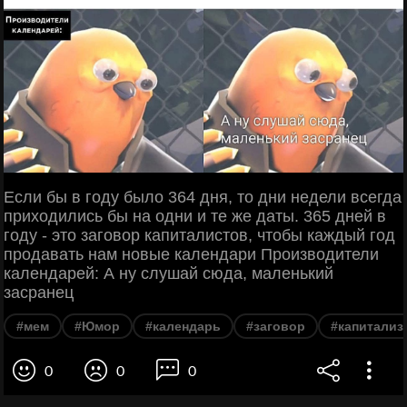
Если бы в году было 364 дня, то дни недели всегда
приходились бы на одни и те же даты. 365 дней в
году - это заговор капиталистов, чтобы каждый год
продавать нам новые календари Производители
календарей: А ну слушай сюда, маленький
засранец
#мем
#Юмор
#календарь
#заговор
#капитализ
0
0
0