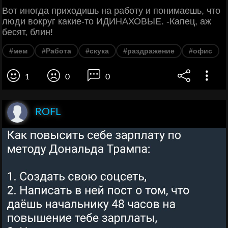
Вот иногда приходишь на работу и понимаешь, что
люди вокруг какие-то ИДИНАХОВЫЕ. -Капец, аж
бесят, блин!
#мем
#Работа
#скука
#раздражение
#офис
1
0
0
ROFL