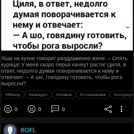
Яша на кухне говорит раздраженно жене: – Опять
курица! У меня скоро перья начнут расти! Циля, в
ответ, недолго думая поворачивается к нему и
отвечает: – А шо, говядину готовить, чтобы рога
выросли?
#Юмор
#анекдот
#семья
#отношения
#остроу
0
0
0
ROFL