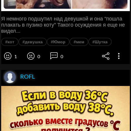
Я немного подшутил над девушкой и она "пошла
плакать в пузико коту" Такого осуждения я еще не
видел...
#кот
#девушка
#Юмор
#мем
#Шутка
1
0
0
ROFL