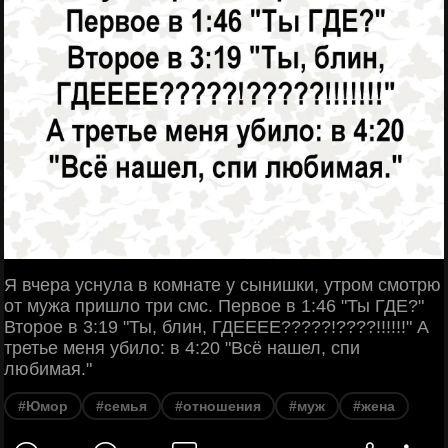
Я вчера уснула в комнате у сынишки, утром смотрю
от мужа пришло три смс. Первое в 1:46 "Ты ГДЕ?"
Второе в 3:19 "Ты, блин, ГДЕЕЕЕ?????!????!!!!!!" А
третье меня убило: в 4:20 "Всё нашел, спи
любимая."
#Юмор
#семья
#отношения
#муж
#жена