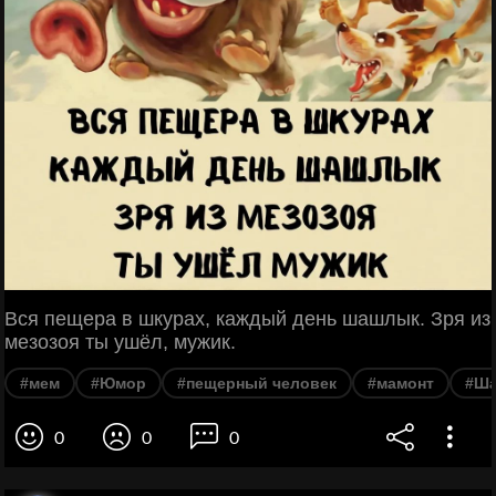
Вся пещера в шкурах, каждый день шашлык. Зря из
мезозоя ты ушёл, мужик.
#мем
#Юмор
#пещерный человек
#мамонт
#Ш
0
0
0