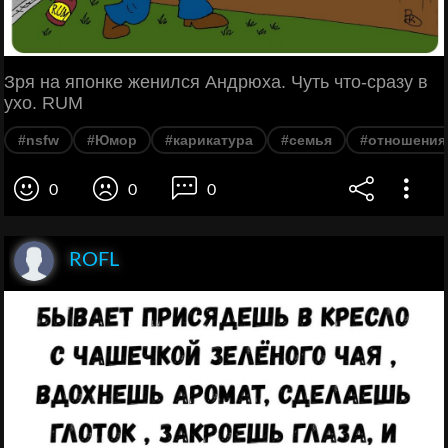
Зря на японке женился Андрюха. Чуть что-сразу в
ухо. RUM
#nsfw
#Юмор
#карикатура
#семья
#отношения
0
0
0
ROFL