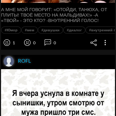
А МНЕ МОЙ ГОВОРИТ: «ОТОЙДИ, ТАНЮХА, ОТ
ПЛИТЫ! ТВОЁ МЕСТО НА МАЛЬДИВАХ!» -А
«ТВОЙ» - ЭТО КТО? -ВНУТРЕННИЙ ГОЛОС!
#Юмор
#мем
#девушки
#диалог
#внутренний г
1
0
0
ROFL