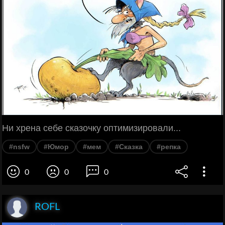
Ни хрена себе сказочку оптимизировали...
#nsfw
#Юмор
#мем
#Сказка
#репка
0
0
0
ROFL