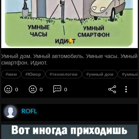
Умный дом. Умный автомобиль. Умные часы. Умный
смартфон. Идиот.
#мем
#Юмор
#технологии
#умный дом
#умный
0
0
0
ROFL