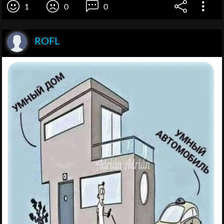
1
0
0
ROFL