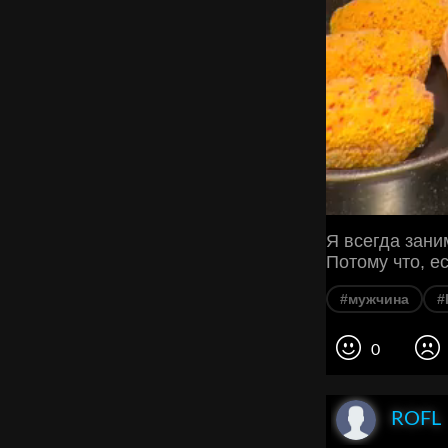
Я всегда зан
Потому что, ес
#мужчина
#
0
ROFL