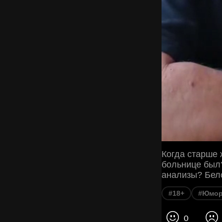
Когда старше 
больнице был?
анализы? Бело
#18+
#Юмо
0