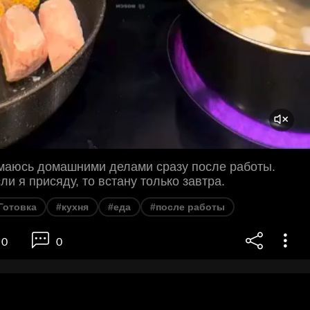
имаюсь домашними делами сразу после работы.
ли я присяду, то встану только завтра.
Готовка
#кухня
#еда
#после работы
0
0