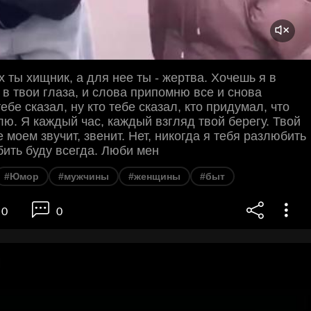
х ты хищник, а для нее ты - жертва. Хочешь я в
у в твои глаза, и слова припомню все и снова
ебе сказал, ну кто тебе сказал, кто придумал, что
лю. Я каждый час, каждый взгляд твой берегу. Твой
 моем звучит, звенит. Нет, никогда я тебя разлюбить
бить буду всегда. Люби мен
#Юмор
#мужчины
#женщины
#быт
0
0