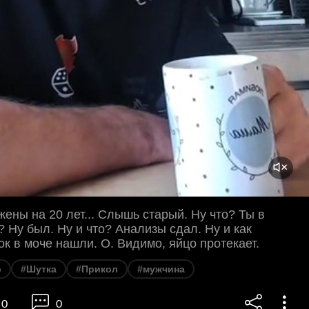
жены на 20 лет... Слышь старый. Ну что? Ты в
 Ну был. Ну и что? Анализы сдал. Ну и как
к в моче нашли. О. Видимо, яйцо протекает.
р
#Шутка
#Прикол
#мужчина
0
0