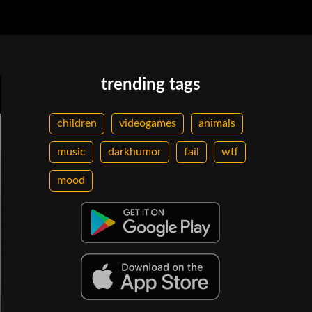
trending tags
children
videogames
animals
music
darkhumor
fail
wtf
mood