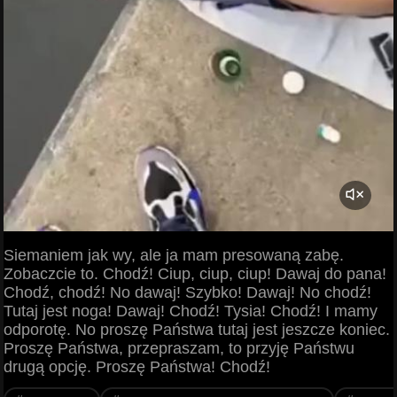
Siemaniem jak wy, ale ja mam presowaną zabę.
Zobaczcie to. Chodź! Ciup, ciup, ciup! Dawaj do pana!
Chodź, chodź! No dawaj! Szybko! Dawaj! No chodź!
Tutaj jest noga! Dawaj! Chodź! Tysia! Chodź! I mamy
odporotę. No proszę Państwa tutaj jest jeszcze koniec.
Proszę Państwa, przepraszam, to przyję Państwu
drugą opcję. Proszę Państwa! Chodź!