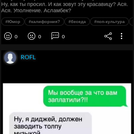
Ну, как ты просил. И как зовут эту красавицу? Ася.
Ася. Уполнение. Асламбек?
#Юмор
#калифорния?
#беседа
#поп-культура
0
0
0
ROFL