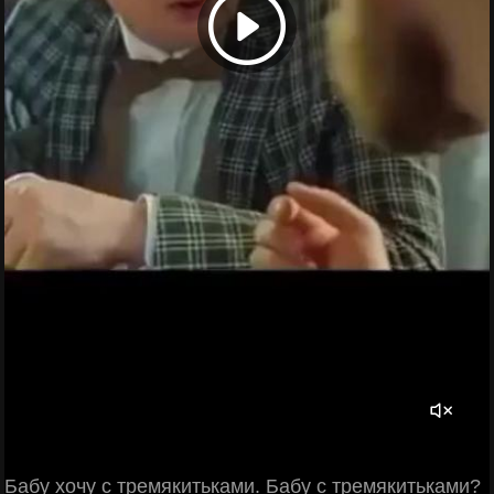
Бабу хочу с тремякитьками. Бабу с тремякитьками?