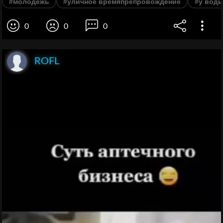
#молодежь
#уличное времяпрепровождение
#у вод
0
0
0
ROFL