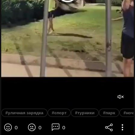
#уличная зарядка
#спорт
#турники
#парк
#ноч
0
0
0