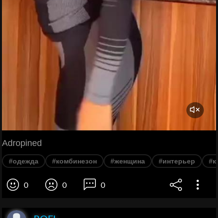
Adropined
#одежда
#комбинезон
#женщина
#интерьер
#к
0
0
0