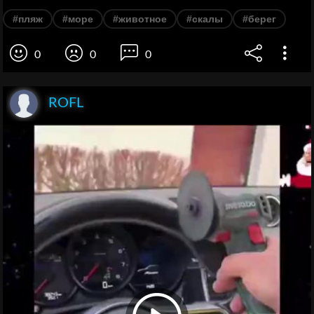
#пляж
#море
#животное
#скалы
#берег
0
0
0
ROFL