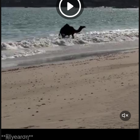
**顯yearση**