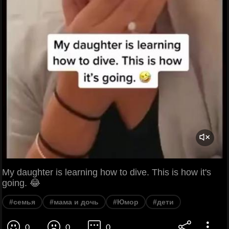
My daughter is learning how to dive. This is how it's
going. 😂
#семья
#мама и дочь
#Юмор
#дети
0
0
0