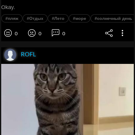
Okay.
#пляж
#Отдых
#Лето
#море
#солнечный день
0
0
0
ROFL