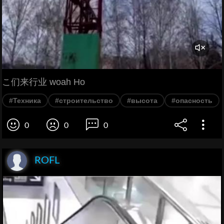
こ们来行业 woah Ho
#Техника
#строительство
#высота
#опасность
0
0
0
ROFL