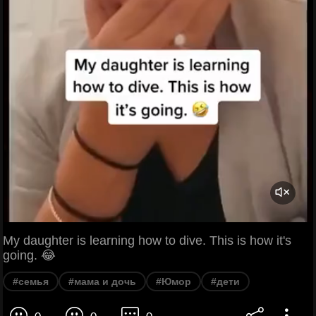
My daughter is learning how to dive. This is how it's
going. 😂
#семья
#мама и дочь
#Юмор
#дети