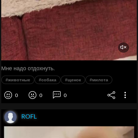
Мне надо отдохнуть.
#животные
#собака
#щенок
#милота
0
0
0
ROFL