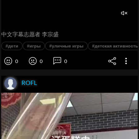
中文字幕志愿者 李宗盛
#дети
#игры
#уличные игры
#детская активность
0
0
0
ROFL