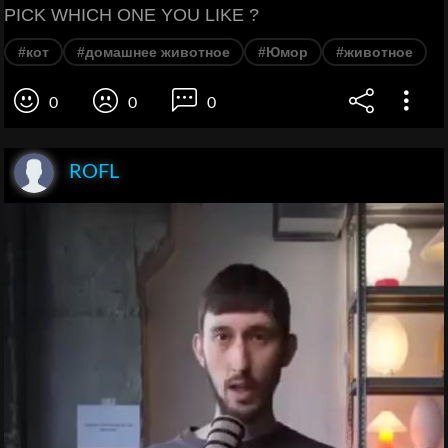
PICK WHICH ONE YOU LIKE ?
#кот
#домашнее животное
#Юмор
#животное
0
0
0
ROFL