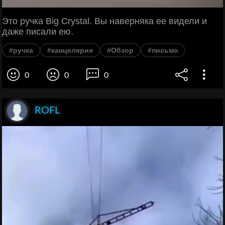
Это ручка Big Crystal. Вы наверняка ее видели и
даже писали ею.
#ручка
#канцелярия
#Обзор
#письмо
0
0
0
ROFL