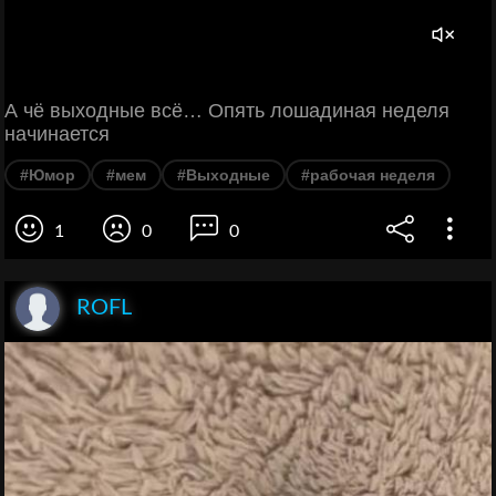
А чё выходные всё… Опять лошадиная неделя
начинается
#Юмор
#мем
#Выходные
#рабочая неделя
1
0
0
ROFL