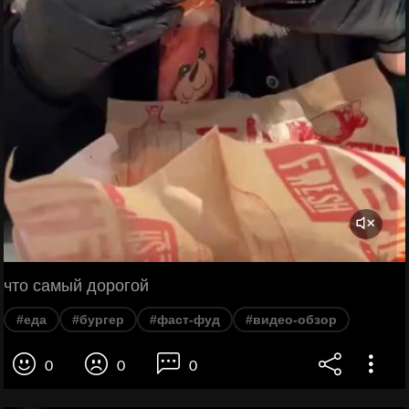
что самый дорогой
#еда
#бургер
#фаст-фуд
#видео-обзор
0
0
0