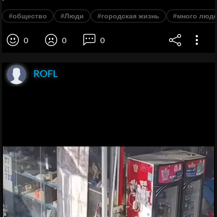
#общество
#Люди
#городская жизнь
#много люд
0
0
0
ROFL