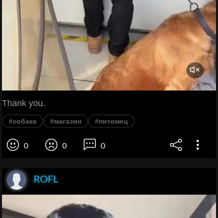
Thank you.
#собака
#магазин
#питомец
0
0
0
ROFL