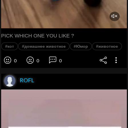
PICK WHICH ONE YOU LIKE ?
#кот
#домашнее животное
#Юмор
#животное
0
0
0
ROFL