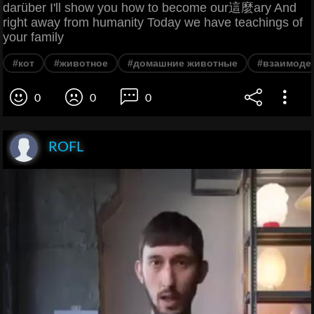
darüber I'll show you how to become our這麼ary And
right away from humanity Today we have teachings of
your family
#кот
#животное
#домашние животные
#взаимоде
0
0
0
ROFL