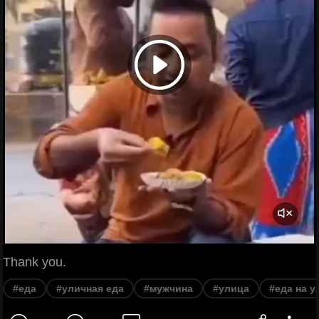
Thank you.
#еда
#уличная еда
#мужчина
#улица
#еда на у