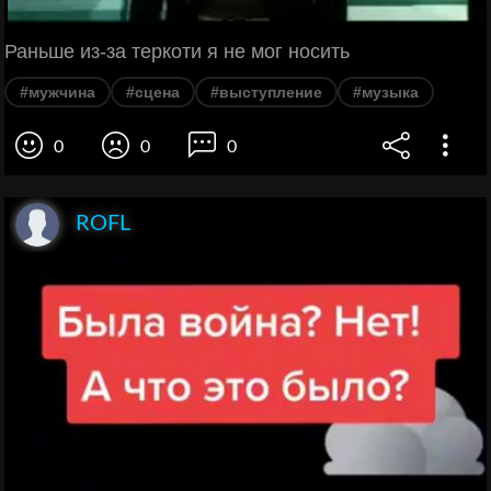
Раньше из-за теркоти я не мог носить
#мужчина
#сцена
#выступление
#музыка
0
0
0
ROFL