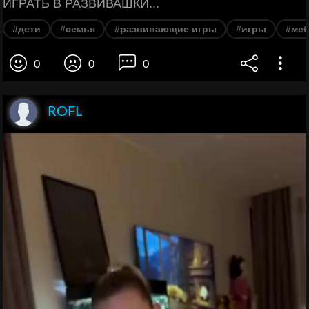
ИГРАТЬ В РАЗВИВАШКИ...
#дети
#семья
#развивающие игры
#игры
#меб
0
0
0
ROFL