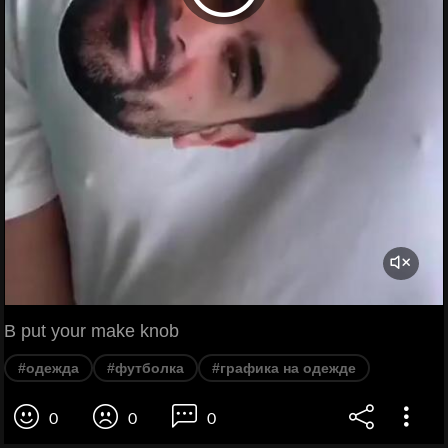
B put your make knob
#одежда
#футболка
#графика на одежде
0
0
0