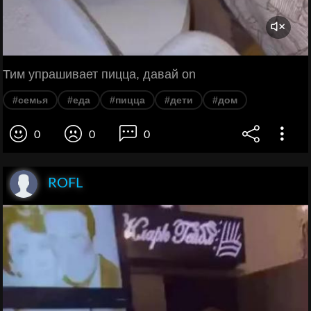
Тим упрашивает пицца, давай on
#семья
#еда
#пицца
#дети
#дом
0
0
0
ROFL