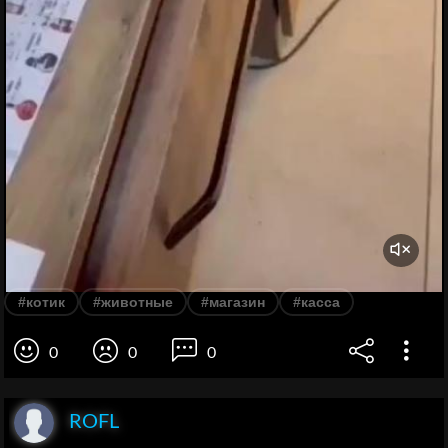
#котик
#животные
#магазин
#касса
0
0
0
ROFL