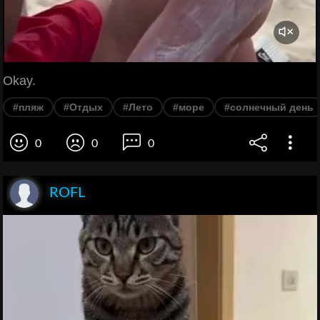
Okay.
#пляж
#Отдых
#Лето
#море
#солнечный день
0
0
0
ROFL