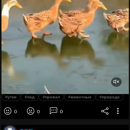
#утки
#лед
#провал
#животные
#природа
0
0
0