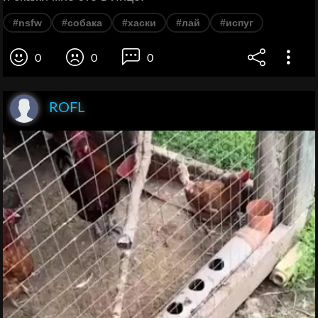
#nsfw
#собака
#хаски
#лай
#испуг
0
0
0
ROFL