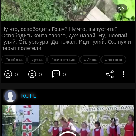
Ну что, освободить Гошу? Ну что, выпустить?
Освободить кента твоего, да? Давай. Ну, шлёпай,
гуляй. Ой, ура-ура! Да пожал. Иди гуляй. Ох, пух и
перья полетели.
#собака
#утка
#животные
#Игра
#погоня
0
0
0
ROFL