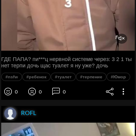
ГДЕ ПАПА? пи***ц нервной системе через: 3 2 1 ты
нет терпи дочь щас туалет я ну уже? дочь
#nsfw
#ребенок
#туалет
#терпение
#Юмор
0
0
0
ROFL