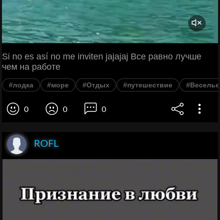
Si no es así no me inviten jajajaj Все равно лучше
чем на работе
#лодка
#море
#Отдых
#путешествие
#Веселье
0
0
0
ROFL