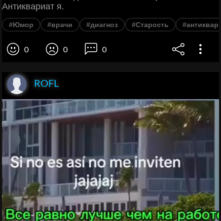
Антиквариат я.
#Юмор
#врачи
#диагноз
#Старость
#антиквар
0
0
0
ROFL