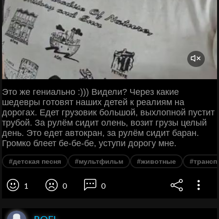
Это же гениально :))) Видели? Через какие
шедевры готовят наших детей к реалиям на
дорогах. Едет грузовик большой, выхлопной пустит
трубой. За рулём сидит олень, возит грузы целый
день. Это едет автокран, за рулём сидит баран.
Громко блеет бе-бе-бе, уступи дорогу мне.
#детская песня
#мультфильм
#животные
#трансп
1
0
0