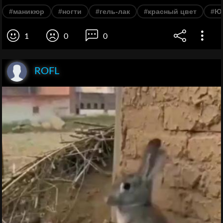
#маникюр
#ногти
#гель-лак
#красный цвет
#Ю
1
0
0
ROFL