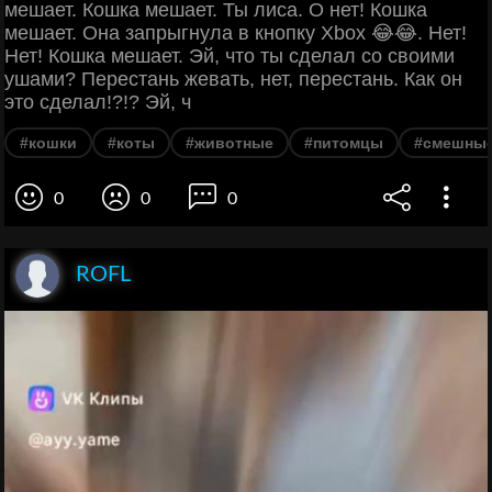
мешает. Кошка мешает. Ты лиса. О нет! Кошка
мешает. Она запрыгнула в кнопку Xbox 😂😂. Нет!
Нет! Кошка мешает. Эй, что ты сделал со своими
ушами? Перестань жевать, нет, перестань. Как он
это сделал!?!? Эй, ч
#кошки
#коты
#животные
#питомцы
#смешные
0
0
0
ROFL