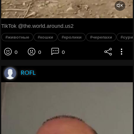
TikTok @the.world.around.us2
#животные
#кошки
#кролики
#черепахи
#сури
0
0
0
ROFL