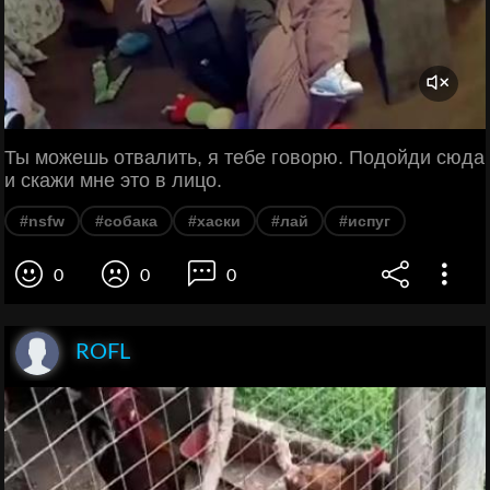
Ты можешь отвалить, я тебе говорю. Подойди сюда
и скажи мне это в лицо.
#nsfw
#собака
#хаски
#лай
#испуг
0
0
0
ROFL