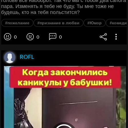
голове всё наоборот. Так что мы с тобой два сапога
пара. Изменять я тебе не буду. Ты мне тоже не
будешь, кто на тебя польстится?
#пожелание
#признание в любви
#Юмор
#комеди
0
0
0
ROFL