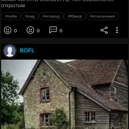
открытым
#nsfw
#сад
#огород
#Юмор
#отношения
0
0
0
ROFL