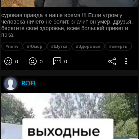
суровая правда в наше время !!! Если утром у
человека ничего не болит, значит он умер. Друзья,
берегите своё здоровье, всем большой привет и
пока.
#nsfw
#Юмор
#Шутка
#Здоровье
#смерть
0
0
0
ROFL