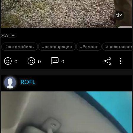
SALE
#автомобиль
#реставрация
#Ремонт
#восстанов
0
0
0
ROFL