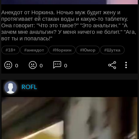
Анекдот от Норкина. Ночью муж будит жену и
протягивает ей стакан воды и какую-то таблетку.
Она говорит: "Что это такое?" "Это анальгин." "А
зачем мне анальгин? У меня ничего не болит." "Ага,
вот ты и попалась!"
#18+
#анекдот
#Норкин
#Юмор
#Шутка
0
0
0
ROFL