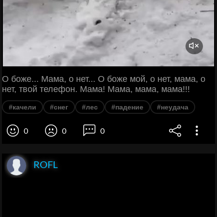
О боже... Мама, о нет... О боже мой, о нет, мама, о
нет, твой телефон. Мама! Мама, мама, мама!!!
#качели
#снег
#лес
#падение
#неудача
0
0
0
ROFL