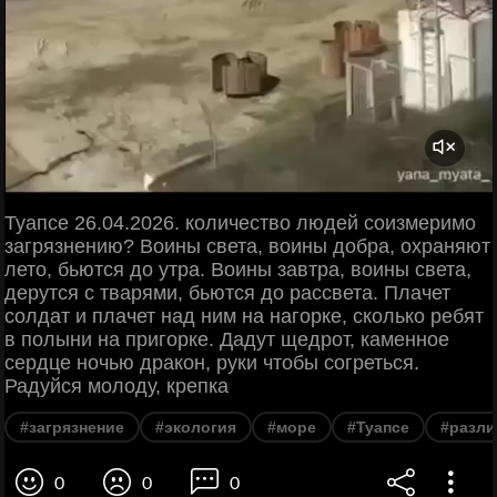
Туапсе 26.04.2026. количество людей соизмеримо
загрязнению? Воины света, воины добра, охраняют
лето, бьются до утра. Воины завтра, воины света,
дерутся с тварями, бьются до рассвета. Плачет
солдат и плачет над ним на нагорке, сколько ребят
в полыни на пригорке. Дадут щедрот, каменное
сердце ночью дракон, руки чтобы согреться.
Радуйся молоду, крепка
#загрязнение
#экология
#море
#Туапсе
#разли
0
0
0