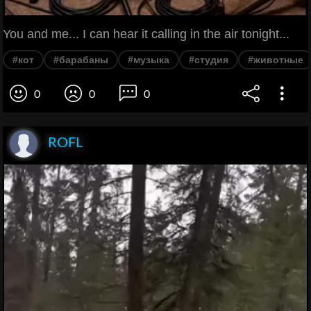
You and me... I can hear it calling in the air tonight...
#кот
#барабаны
#музыка
#студия
#животные
0
0
0
ROFL