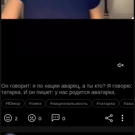
Он говорит: я по нации аварец, а ты кто? Я говорю:
татарка. И он пишет: у нас родится аватарка.
#Юмор
#смех
#национальность
#татарка
#ава
2
0
0