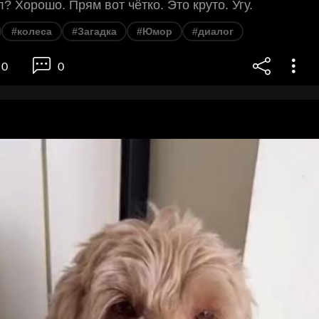
? Хорошо. Прям вот чётко. Это круто. Угу.
#колеса
#Загадка
#Юмор
#диалог
0
0