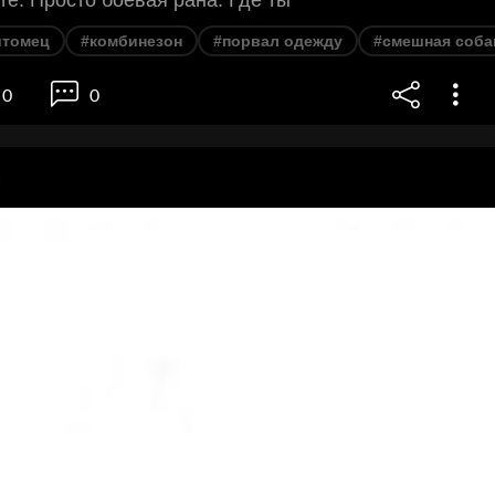
итомец
#комбинезон
#порвал одежду
#смешная соба
0
0