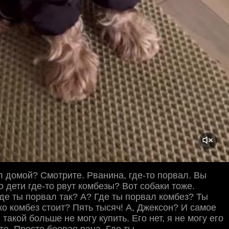
л домой? Смотрите. Рванина, где-то порвал. Вы
о дети где-то рвут комбезы? Вот собаки тоже.
где ты порвал так? А? Где ты порвал комбез? Ты
ко комбез стоит? Пять тысяч! А, Джексон? И самое
 такой больше не могу купить. Его нет, я не могу его
те. Просто боевая рана. Где ты