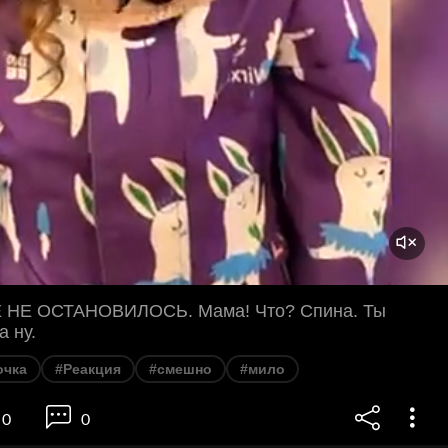
 НЕ ОСТАНОВИЛОСЬ. Мама! Что? Спина. Ты
а ну.
очка
#Реакция
#смешно
#мило
0
0