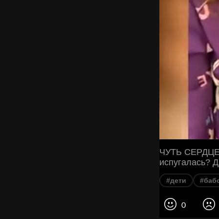
ЧУТЬ СЕРДЦЕ
испугалась? Д
#дети
#баб
0