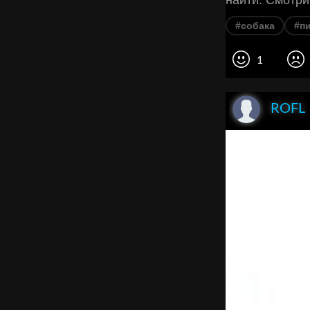
#собака
#п
1
ROFL