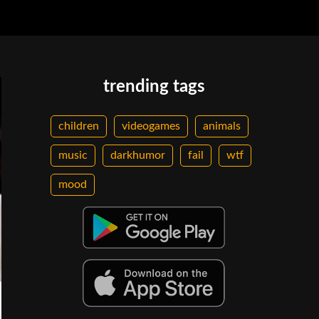
trending tags
children
videogames
animals
music
darkhumor
fail
wtf
mood