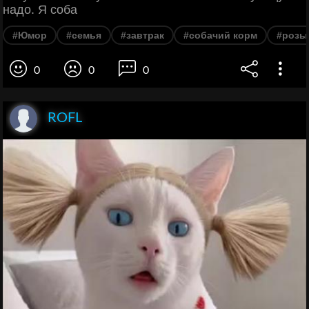
надо. Я соба
#Юмор
#семья
#завтрак
#собачий корм
#розы
0
0
0
ROFL