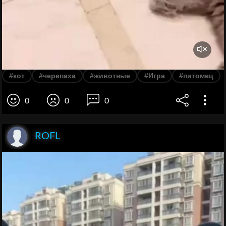
#кот
#черепаха
#животные
#Игра
#питомец
0
0
0
ROFL