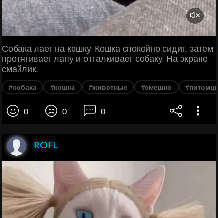
Собака лает на кошку. Кошка спокойно сидит, затем
протягивает лапу и отталкивает собаку. На экране
смайлик.
#собака
#кошка
#животные
#смешно
#питомц
0
0
0
ROFL