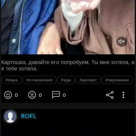
Картошка, давайте его попробуем. Ты мне хотела, а
я тебе хотела.
#пара
#отношения
#еда
#десерт
#пирожное
0
0
0
ROFL