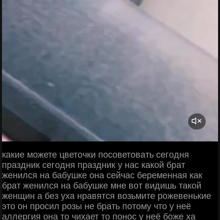
какие можете цветочки посоветовать сегодня
праздник сегодня праздник у нас какой брат
женился на бабушке она сейчас беременная как
брат женился на бабушке мне вот видишь такой
женщин а без уха нравятся возьмите рожевенькие
это он просил розы не брать потому что у неё
аллергия она то чихает то понос у неё боже ха