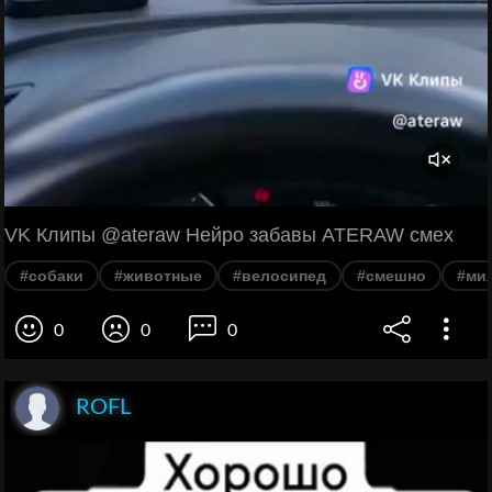
VK Клипы @ateraw Нейро забавы ATERAW смех
#собаки
#животные
#велосипед
#смешно
#ми
0
0
0
ROFL