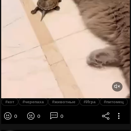
#кот
#черепаха
#животные
#Игра
#питомец
0
0
0