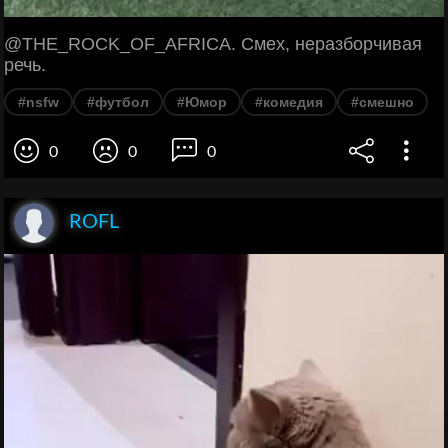
@THE_ROCK_OF_AFRICA. Смех, неразборчивая
речь.
#nsfw
#футбол
#Юмор
#комедия
#смешно
0
0
0
ROFL