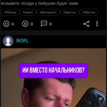
возьмите гвозди у бабушки будет заме
#Юмор
#смех
#флорист
#Цветы
#Шутка
0
0
0
ROFL