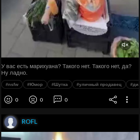
У вас есть марихуана? Такого нет. Такого нет, да?
Ну ладно.
#nsfw
#Юмор
#Шутка
#уличный продавец
#ди
0
0
0
ROFL