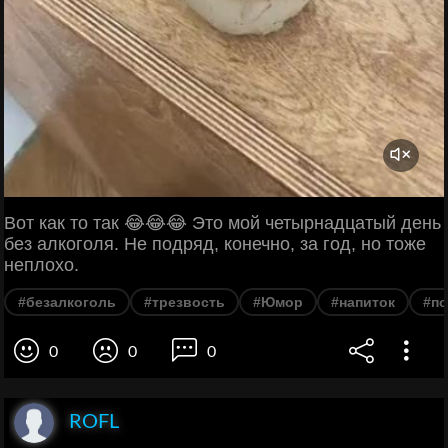
Вот как то так 😂😂😂 Это мой четырнадцатый день
без алкоголя. Не подряд, конечно, за год, но тоже
неплохо.
#безалкоголь
#трезвость
#Юмор
#напиток
#по
0
0
0
ROFL