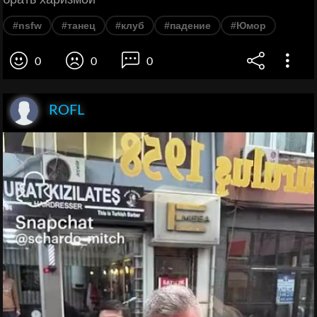
#nsfw
#танец
#клуб
#падение
#Юмор
0
0
0
ROFL