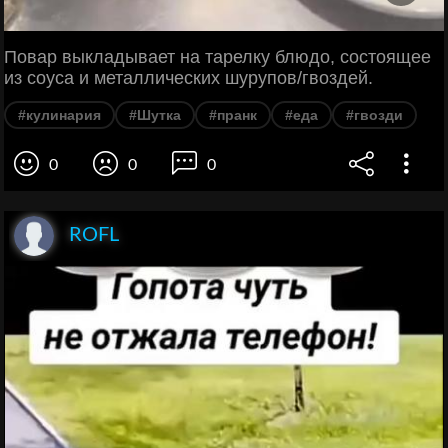
Повар выкладывает на тарелку блюдо, состоящее
из соуса и металлических шурупов/гвоздей.
#кулинария
#Шутка
#пранк
#еда
#гвозди
0
0
0
ROFL