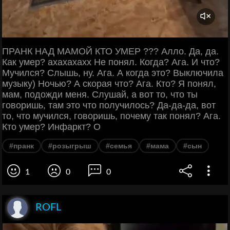
ПРАНК НАД МАМОЙ КТО УМЕР ??? Алло. Да, да.
Как умер? ахахахахх Не понял. Когда? Ага. И что?
Мучился? Слышь, ну. Ага. А когда это? Выключила
музыку) Ночью? А скорая что? Ага. Кто? Я понял,
мам, подожди меня. Слушай, а вот то, что ты
говоришь, там это что получилось? Да-да-да, вот
то, что мучился, говоришь, почему так понял? Ага.
Кто умер? Инфаркт? О
#пранк
#розыгрыш
#семья
#мама
#сын
1
0
0
ROFL