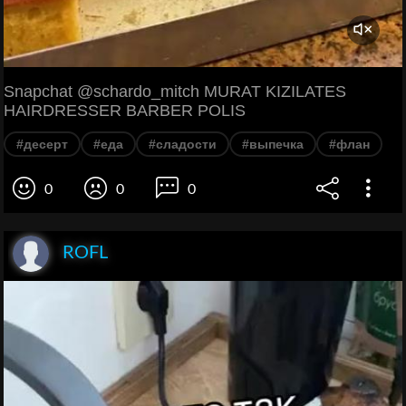
Snapchat @schardo_mitch MURAT KIZILATES
HAIRDRESSER BARBER POLIS
#десерт
#еда
#сладости
#выпечка
#флан
0
0
0
ROFL