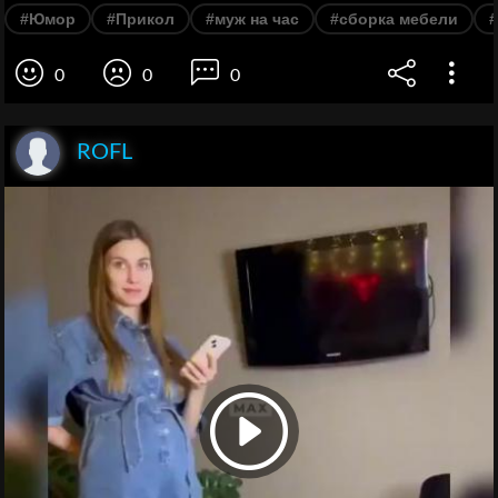
#Юмор
#Прикол
#муж на час
#сборка мебели
0
0
0
ROFL