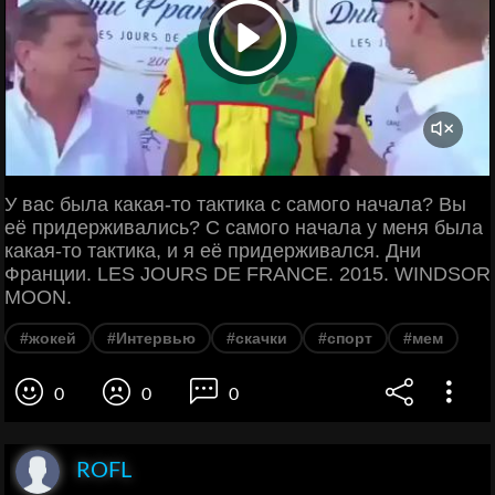
У вас была какая-то тактика с самого начала? Вы
её придерживались? С самого начала у меня была
какая-то тактика, и я её придерживался. Дни
Франции. LES JOURS DE FRANCE. 2015. WINDSOR
MOON.
#жокей
#Интервью
#скачки
#спорт
#мем
0
0
0
ROFL