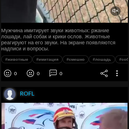
Мужчина имитирует звуки животных: ржание
лошади, лай собак и крики ослов. Животные
реагируют на его звуки. На экране появляются
надписи и вопросы.
#животные
#имитация
#смешно
#лошадь
#соб
0
0
0
ROFL