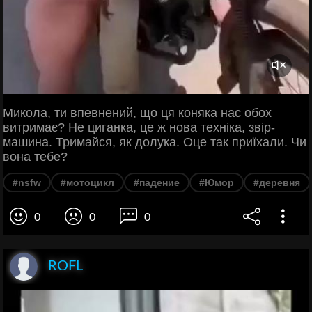
Микола, ти впевнений, що ця коняка нас обох
витримає? Не циганка, це ж нова техніка, звір-
машина. Тримайся, як долука. Оце так приїхали. Чи
вона тебе?
#nsfw
#мотоцикл
#падение
#Юмор
#деревня
0
0
0
ROFL