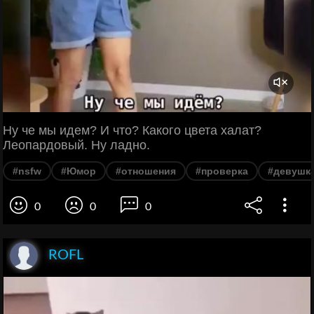
Ну че мы идем? И что? Какого цвета халат?
Леопардовый. Ну ладно.
#nsfw
#Юмор
#отношения
#проверка
#девушк
0
0
0
ROFL