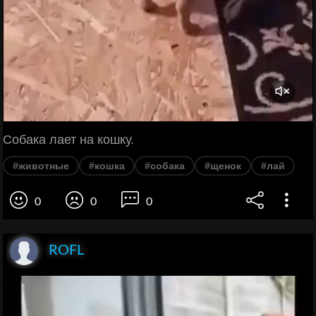
Собака лает на кошку.
#животные
#кошка
#собака
#щенок
#лай
0
0
0
ROFL