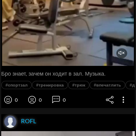
Бро знает, зачем он ходит в зал. Музыка.
#спортзал
#тренировка
#трюк
#впечатлить
#д
0
0
0
ROFL