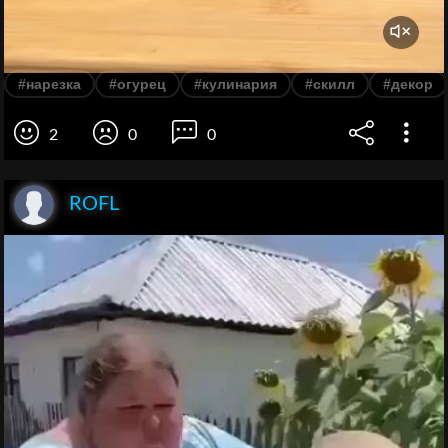
#нарезка
#огурец
#кулинария
#скилл
#декор
2
0
0
ROFL