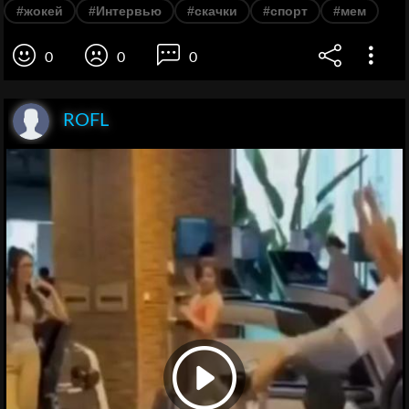
#жокей
#Интервью
#скачки
#спорт
#мем
0
0
0
ROFL