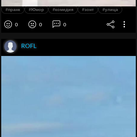
#пранк
#Юмор
#комедия
#зонт
#улица
0
0
0
ROFL