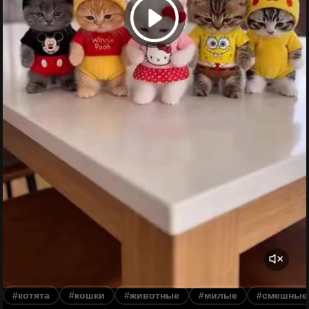
#котята
#кошки
#животные
#милые
#смешные