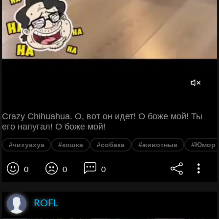
Crazy Chihuahua. О, вот он идет! О боже мой! Ты
его напугал! О боже мой!
#чихуахуа
#кошка
#собака
#животные
#Юмор
0
0
0
ROFL