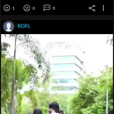
1
0
0
ROFL