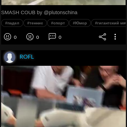
SMASH COUB by @plutonschina
#падел
#теннис
#спорт
#Юмор
#гигантский мя
0
0
0
ROFL