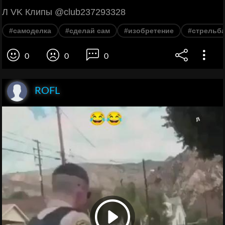
Л VK Клипы @club237293328
#самоделка
#сделай сам
#изобретение
#стрельб
0
0
0
ROFL