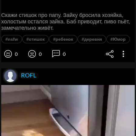
Скажи стишок про папу. Зайку бросила хозяйка,
холостым остался зайка. Баб приводит, пиво пьёт,
замечательно живёт.
#nsfw
#стишок
#ребенок
#деревня
#Юмор
0
0
0
ROFL