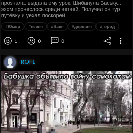
прознала, выдала ему урок. Шибанула Ваську...
эхом пронеслось среди ветвей. Получил он тур
путёвку и уехал поскорей.
#Юмор
#песня
#Вася
#деревня
#город
1
0
0
ROFL