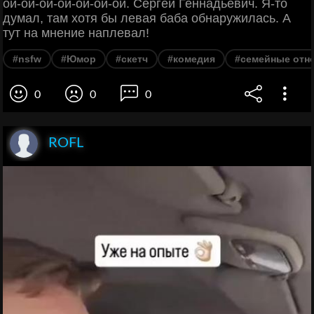
ой-ой-ой-ой-ой-ой-ой. Сергей Геннадьевич. Я-то
думал, там хотя бы левая баба обнаружилась. А
тут на мнение наплевал!
#nsfw
#Юмор
#скетч
#комедия
#семейные отн
0
0
0
ROFL