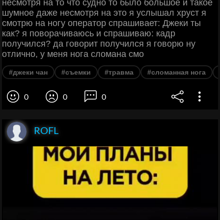
несмотря на то что судно то было большое и такое
шумное даже несмотря на это я услышал хруст я
смотрю на ногу оператор спрашивает: Джеки ты
как? я поворачиваюсь и спрашиваю: кадр
получился? да говорит получился я говорю ну
отлично, у меня нога сломана смо
#джеки чан
#съемки
#травма
#сломанная нога
0
0
0
ROFL