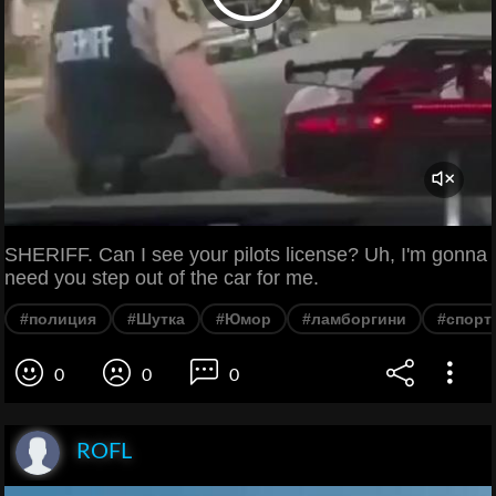
SHERIFF. Can I see your pilots license? Uh, I'm gonna
need you step out of the car for me.
#полиция
#Шутка
#Юмор
#ламборгини
#спорт
0
0
0
ROFL