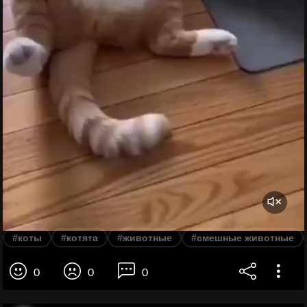
#коты
#котята
#животные
#смешные животные
0
0
0