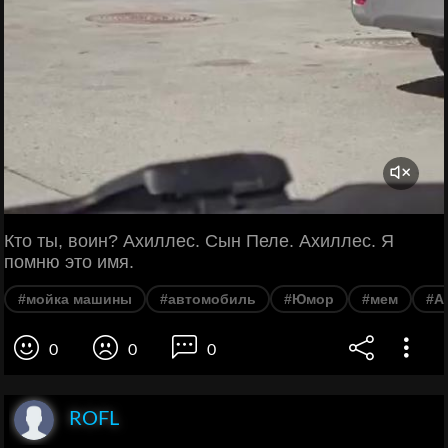
Кто ты, воин? Ахиллес. Сын Пеле. Ахиллес. Я
помню это имя.
#мойка машины
#автомобиль
#Юмор
#мем
#А
0
0
0
ROFL