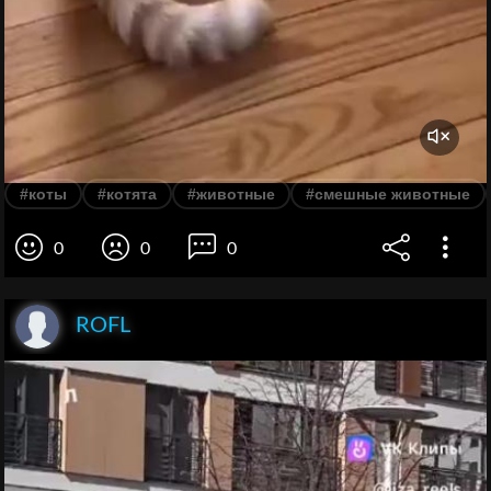
#коты
#котята
#животные
#смешные животные
0
0
0
ROFL