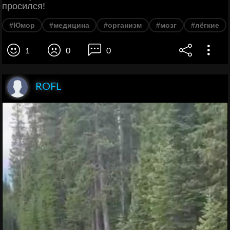
просился!
#Юмор
#медицина
#организм
#мозг
#лёгкие
1
0
0
ROFL