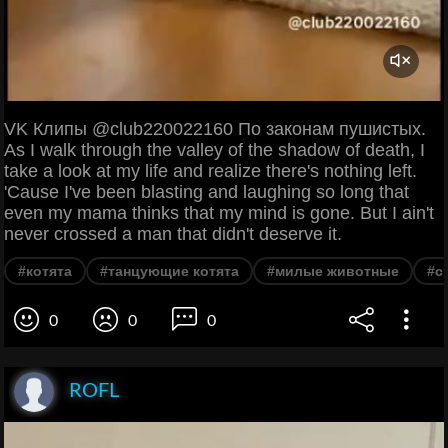
VK Клипы @club220022160 По законам пушистых.
As I walk through the valley of the shadow of death, I
take a look at my life and realize there's nothing left.
'Cause I've been blasting and laughing so long that
even my mama thinks that my mind is gone. But I ain't
never crossed a man that didn't deserve it.
#котята
#танцующие котята
#милые животные
#с
0
0
0
ROFL