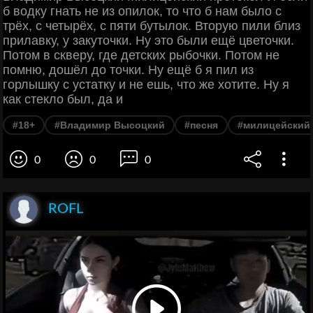
б водку гнать не из опилок, то что б нам было с
трёх, с четырёх, с пяти бутылок. Вторую пили близ
прилавку, у закуточки. Ну это были ещё цветочки.
Потом в скверу, где детских рыбочки. Потом не
помню, дошёл до точки. Ну ещё б я пил из
горлышку с устатку и не ешь, что же хотите. Ну я
как стекло был, да и
#18+
#Владимир Высоцкий
#песня
#милицейский
0
0
0
ROFL