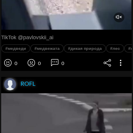
TikTok @pavlovskii_ai
#медведи
#медвежата
#дикая природа
#лес
#
0
0
0
ROFL