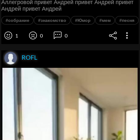
Аллегровой привет Андрей привет Андрей привет
Андрей привет Андрей
#собрание
#знакомство
#Юмор
#мем
#песня
1
0
0
ROFL