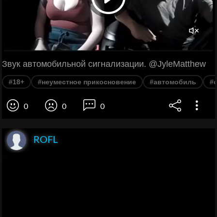
Звук автомобильной сигнализации. @JyleMatthew
#18+
#неуместное прикосновение
#автомобиль
#
0
0
0
ROFL