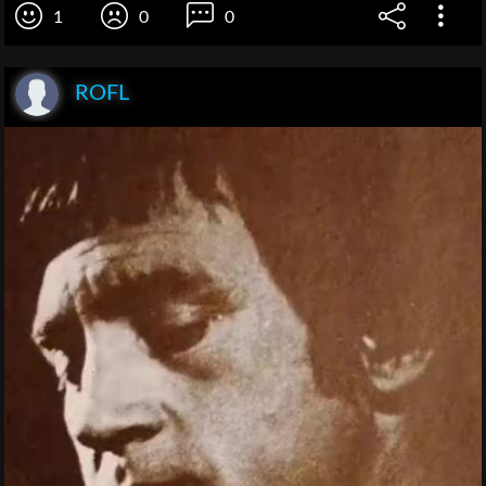
1
0
0
ROFL