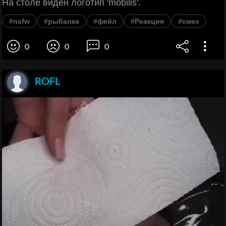
На столе виден логотип 'mobilis'.
#nsfw
#рыбалка
#фейл
#Реакция
#смех
0
0
0
ROFL