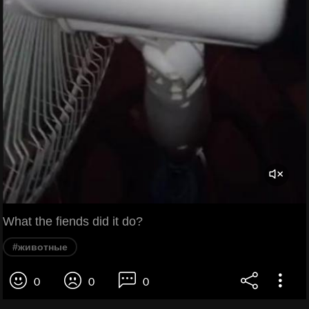
What the fiends did it do?
#животные
0
0
0