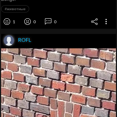
#животные
1
0
0
ROFL