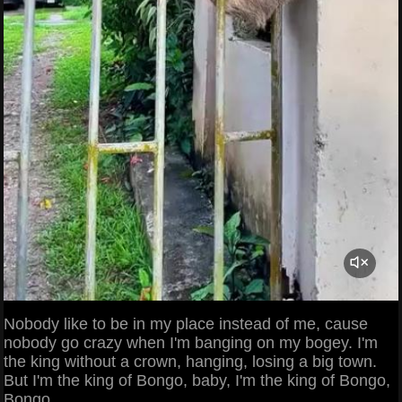
Nobody like to be in my place instead of me, cause
nobody go crazy when I'm banging on my bogey. I'm
the king without a crown, hanging, losing a big town.
But I'm the king of Bongo, baby, I'm the king of Bongo,
Bongo.