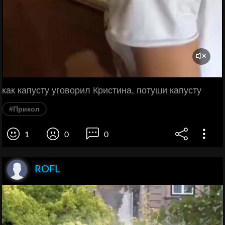
как капусту уговорил Кристина, потуши капусту
#Прикол
1
0
0
ROFL