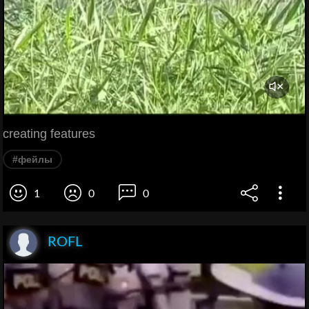
creating features
#фейлы
1
0
0
ROFL