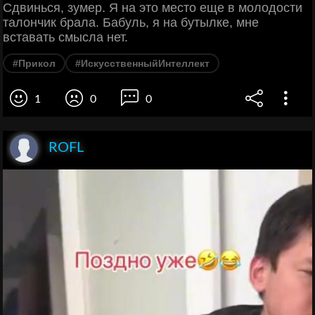
Сдвинься, зумер. Я на это место еще в молодости
талончик брала. Бабуль, я на бутылке, мне
вставать смысла нет.
#Прикол
#ИскусственныйИнтеллект
1
0
0
ROFL