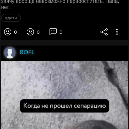
заячу вообще невозможно первооспитать. Папа,
нет.
#дети
0
0
0
ROFL