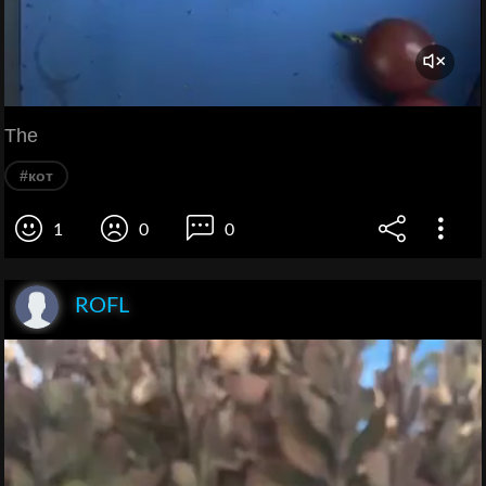
The
#кот
1
0
0
ROFL