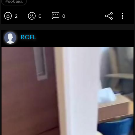
#собака
2
0
0
ROFL