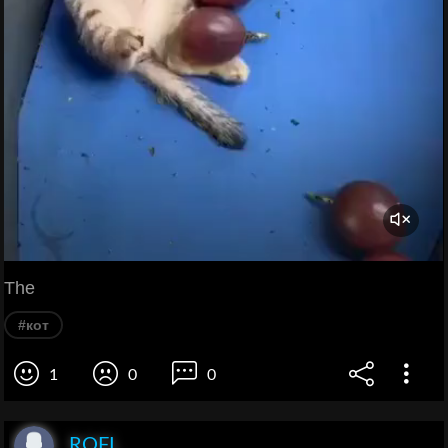
The
#кот
1
0
0
ROFL