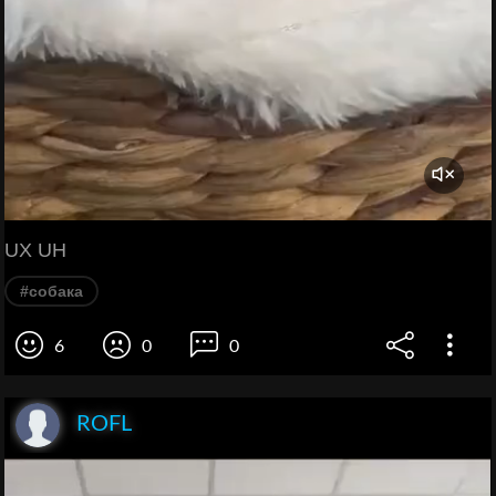
UX UH
#собака
6
0
0
ROFL