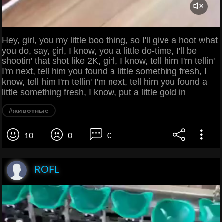
Hey, girl, you my little boo thing, so I'll give a hoot what
you do, say, girl, I know, you a little do-time, I'll be
shootin' that shot like 2K, girl, I know, tell him I'm tellin'
I'm next, tell him you found a little something fresh, I
know, tell him I'm tellin' I'm next, tell him you found a
little something fresh, I know, put a little gold in
#животные
10
0
0
ROFL