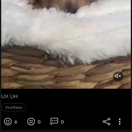
UX UH
#собака
6
0
0