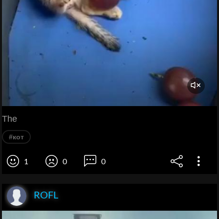
The
#кот
1
0
0
ROFL