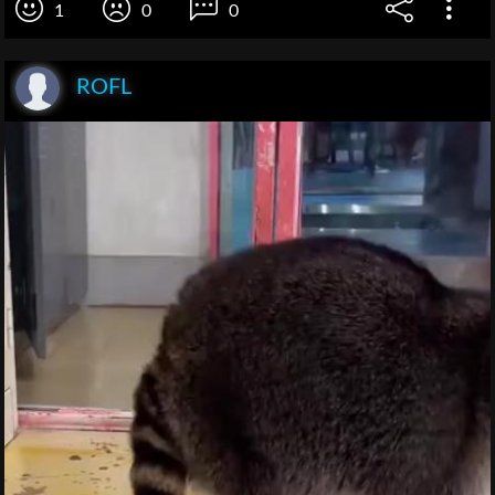
1
0
0
ROFL