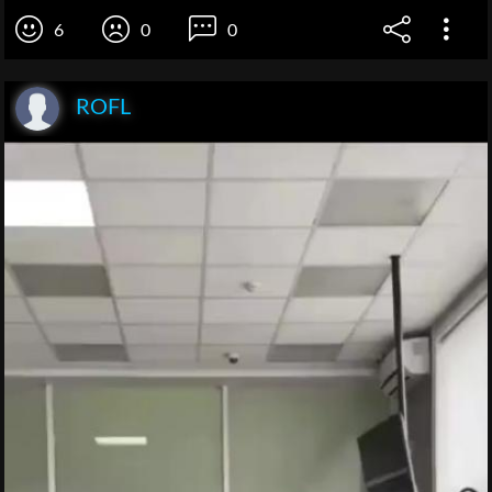
6
0
0
ROFL