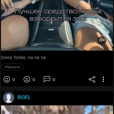
Dona Tonke, na na na
#Прикол
0
0
0
ROFL