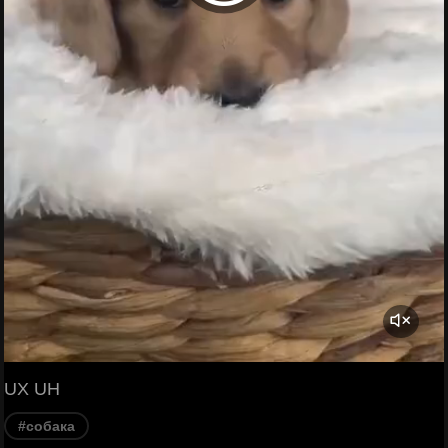
UX UH
#собака