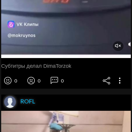
Субтитры делал DimaTorzok
0
0
0
ROFL