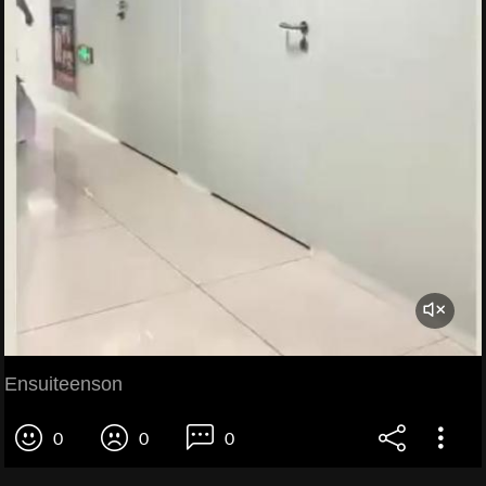
Ensuiteenson
0
0
0