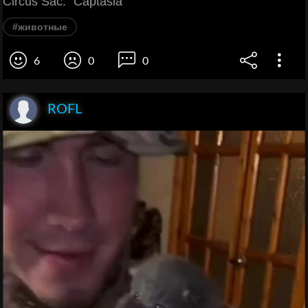
Circus Sac." Captasia
#животные
6
0
0
ROFL