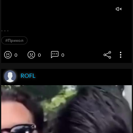
. . .
#Прикол
0
0
0
ROFL