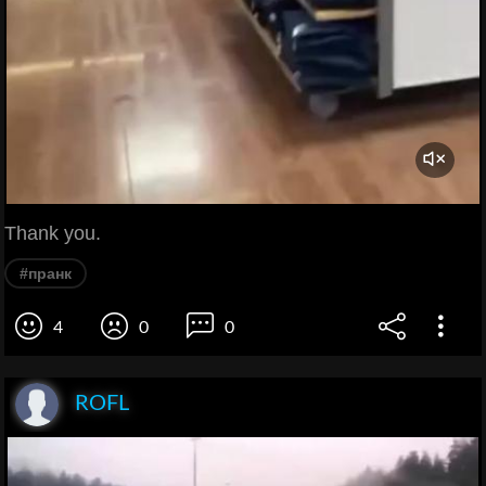
Thank you.
#пранк
4
0
0
ROFL