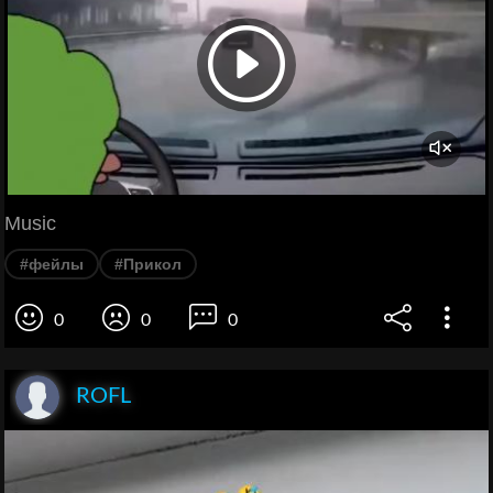
Music
#фейлы
#Прикол
0
0
0
ROFL