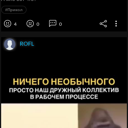
#Прикол
4
0
0
ROFL