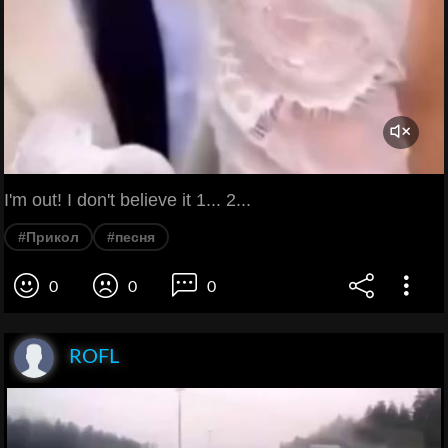
I'm out! I don't believe it 1... 2...
#Прикол
#песня
0
0
0
ROFL