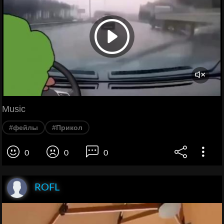
Music
#фейлы
#Прикол
0
0
0
ROFL