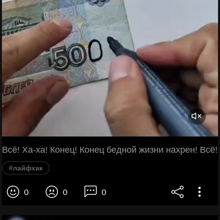
Всё! Ха-ха! Конец! Конец бедной жизни нахрен! Всё!
#лайфхак
0
0
0