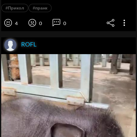
#Прикол
#пранк
4
0
0
ROFL