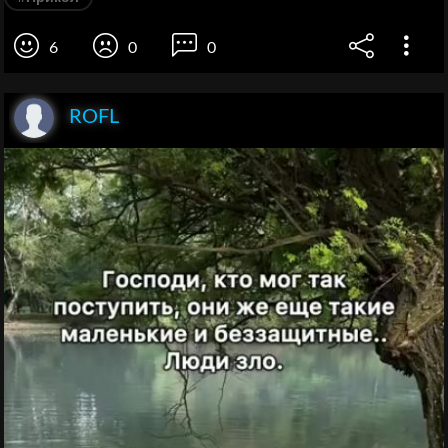
6
0
0
ROFL