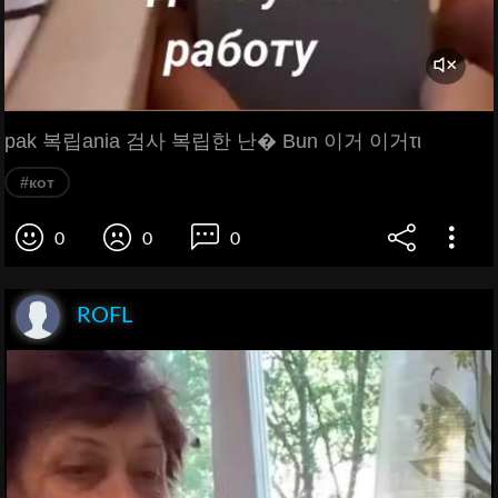
pak 복립ania 검사 복립한 난� Bun 이거 이거τι
#кот
0
0
0
ROFL