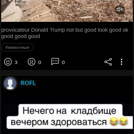
provocateur Donald Trump not but good look good ok
good good good
#животные
3
0
0
ROFL