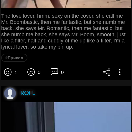
The love lover, hmm, sexy on the cover, she call me
Mr. Boombastic, then me fantastic, but she numb me
back, she says Mr. Romantic, then me fantastic, but
she numb me back, she says Mr. Boom, smooth, just
like a filter, half and cuddly of me up like a filter, I'm a
lyrical lover, so take my pin up.
#Прикол
1
0
0
ROFL