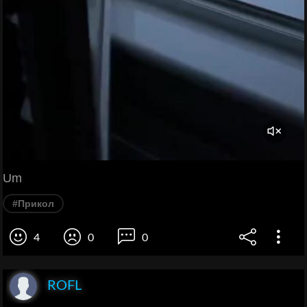
Um
#Прикол
4
0
0
ROFL