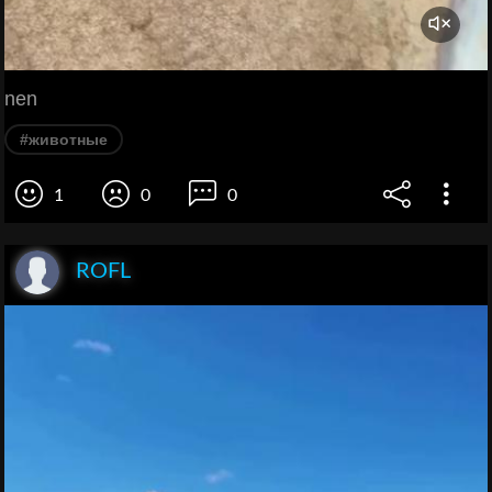
nen
#животные
1
0
0
ROFL