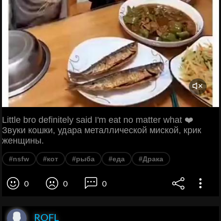
Little bro definitely said I'm eat no matter what ❤️
Звуки кошки, удара металлической миской, крик
женщины.
#nsfw
#кот
#рыба
#еда
#Драка
0
0
0
ROFL