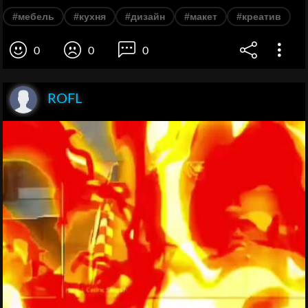
#мебель
#кухня
#дизайн
#макет
#креатив
0
0
0
ROFL