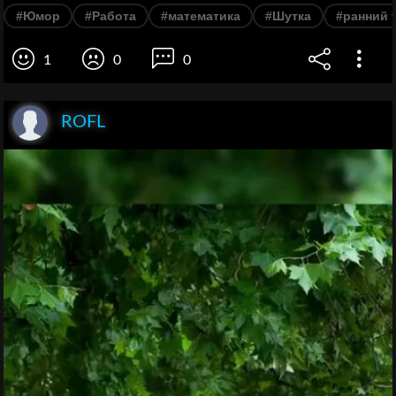
#Юмор
#Работа
#математика
#Шутка
#ранний 
1
0
0
ROFL