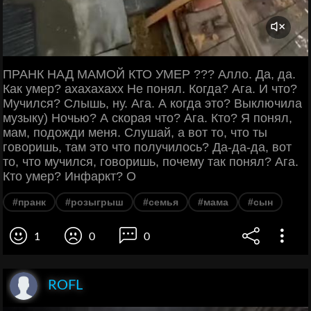
ПРАНК НАД МАМОЙ КТО УМЕР ??? Алло. Да, да.
Как умер? ахахахахх Не понял. Когда? Ага. И что?
Мучился? Слышь, ну. Ага. А когда это? Выключила
музыку) Ночью? А скорая что? Ага. Кто? Я понял,
мам, подожди меня. Слушай, а вот то, что ты
говоришь, там это что получилось? Да-да-да, вот
то, что мучился, говоришь, почему так понял? Ага.
Кто умер? Инфаркт? О
#пранк
#розыгрыш
#семья
#мама
#сын
1
0
0
ROFL