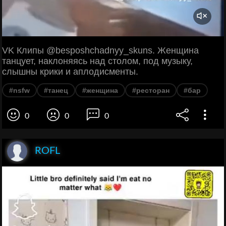
VK Клипы @besposhchadnyy_skuns. Женщина
танцует, наклоняясь над столом, под музыку,
слышны крики и аплодисменты.
#nsfw
#танец
#женщина
#ресторан
#бар
0
0
0
ROFL