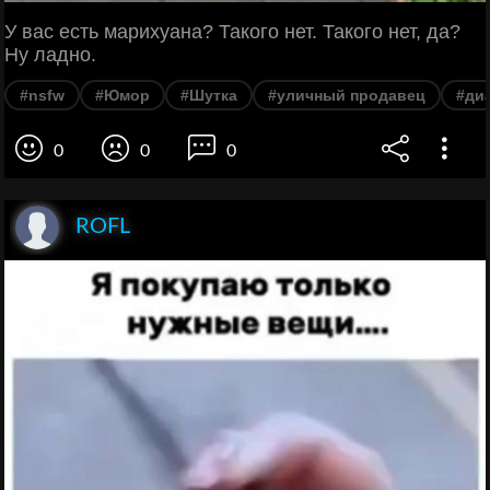
У вас есть марихуана? Такого нет. Такого нет, да?
Ну ладно.
#nsfw
#Юмор
#Шутка
#уличный продавец
#ди
0
0
0
ROFL