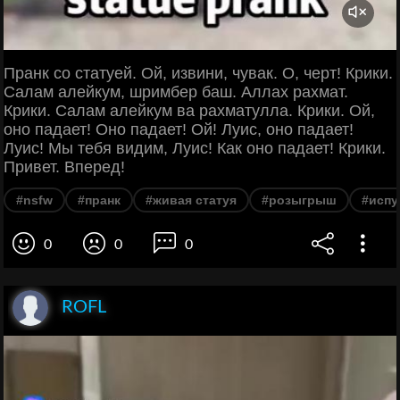
Пранк со статуей. Ой, извини, чувак. О, черт! Крики.
Салам алейкум, шримбер баш. Аллах рахмат.
Крики. Салам алейкум ва рахматулла. Крики. Ой,
оно падает! Оно падает! Ой! Луис, оно падает!
Луис! Мы тебя видим, Луис! Как оно падает! Крики.
Привет. Вперед!
#nsfw
#пранк
#живая статуя
#розыгрыш
#испу
0
0
0
ROFL