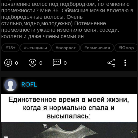
появлению волос под подбородком, потемнению
промежности? Мне 36. Обвисшие мочки вплетаю в
подбородочные волосы. Очень
стильно,модно,молодежно) Потемнение
промежности ужасно изменило меня, соседи,
коллеги и даже члены семьи ин
#18+
#женщины
#возраст
#изменения
#Юмор
0
0
0
ROFL