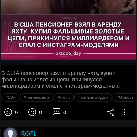
В США пенсионер взял в аренду яхту, купил
фальшивые золотые цепи, прикинулся
миллиардером и спал с инстаграм-моделями.
#18+
#пенсионер
#яхта
#миллиардер
#Обман
0
0
0
ROFL