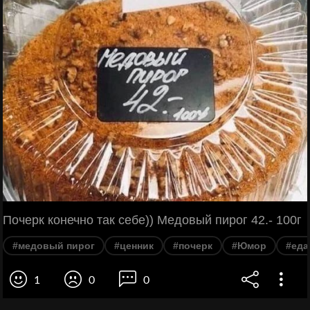
Почерк конечно так себе)) Медовый пирог 42.- 100г
#медовый пирог
#ценник
#почерк
#Юмор
#еда
1
0
0