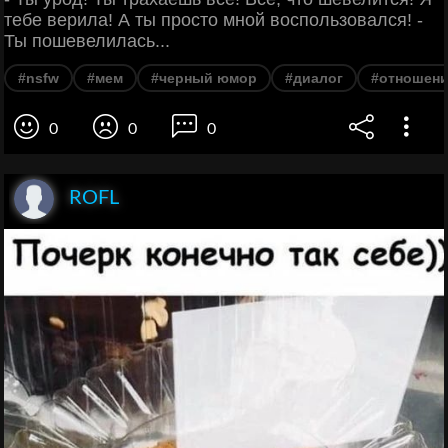
тебе верила! А ты просто мной воспользовался! -
Ты пошевелилась...
#nsfw
#мем
#черный юмор
#диалог
#отношен
0
0
0
ROFL