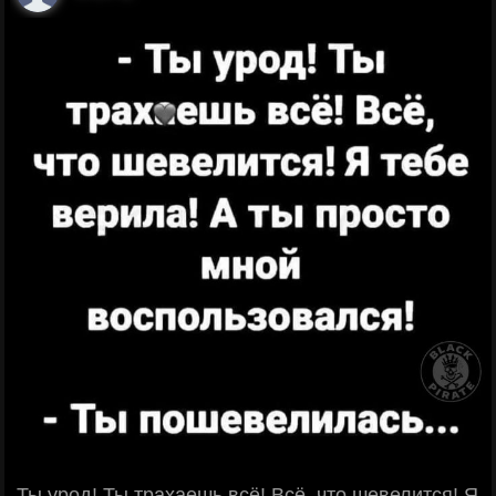
- Ты урод! Ты трахаешь всё! Всё, что шевелится! Я