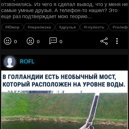
отзвонились. Из чего я сделал вывод, что у меня не
самые умные друзья. А телефон-то нашел? Это
еще раз подтверждает мою теорию...
#Юмор
#переписка
#друзья
#глупость
#телеф
0
0
0
ROFL