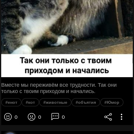
Вместе мы переживём все трудности. Так они
только с твоим приходом и начались.
#енот
#кот
#животные
#объятия
#Юмор
0
0
0