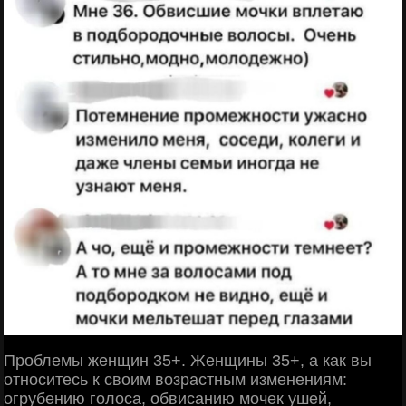
Проблемы женщин 35+. Женщины 35+, а как вы
относитесь к своим возрастным изменениям:
огрубению голоса, обвисанию мочек ушей,