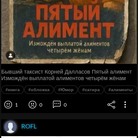
Бывший таксист Корней Далласов Пятый алимент
Измождён выплатой алиментов четырём жёнам
#книга
#обложка
#Юмор
#сатира
#алименты
1
0
0
ROFL