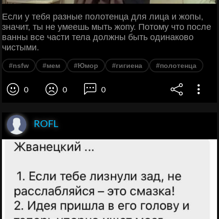
Если у тебя разные полотенца для лица и жопы,
значит, ты не умеешь мыть жопу. Потому что после
ванны все части тела должны быть одинаково
чистыми.
#nsfw
#мем
#Юмор
#гигиена
#полотенца
0
0
0
ROFL