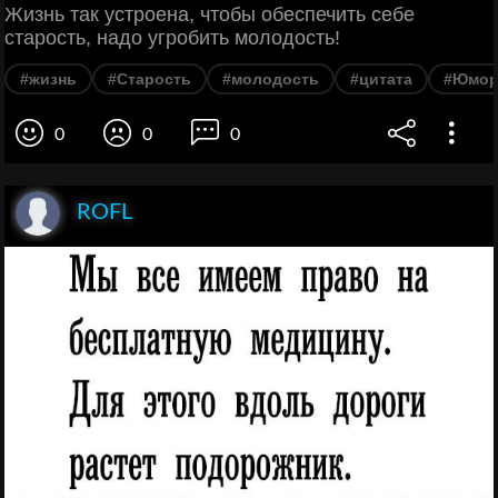
Жизнь так устроена, чтобы обеспечить себе
старость, надо угробить молодость!
#жизнь
#Старость
#молодость
#цитата
#Юмо
0
0
0
ROFL