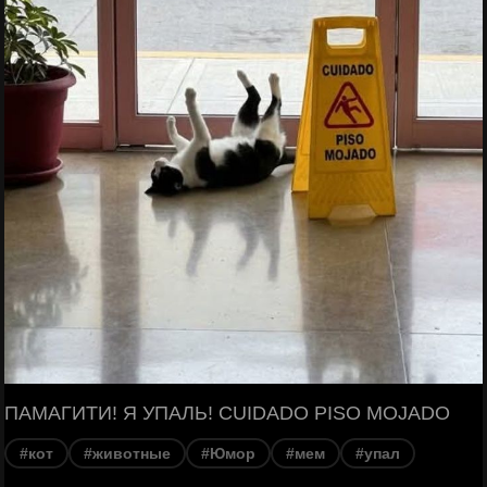
ПАМАГИТИ! Я УПАЛЬ! CUIDADO PISO MOJADO
#кот
#животные
#Юмор
#мем
#упал