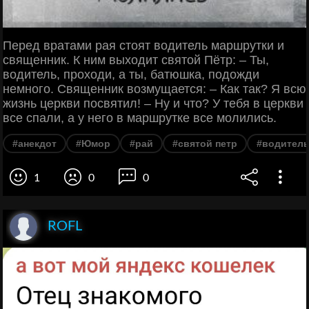
Перед вратами рая стоят водитель маршрутки и
священник. К ним выходит святой Пётр: – Ты,
водитель, проходи, а ты, батюшка, подожди
немного. Священник возмущается: – Как так? Я всю
жизнь церкви посвятил! – Ну и что? У тебя в церкви
все спали, а у него в маршрутке все молились.
#анекдот
#Юмор
#рай
#святой петр
#водител
1
0
0
ROFL