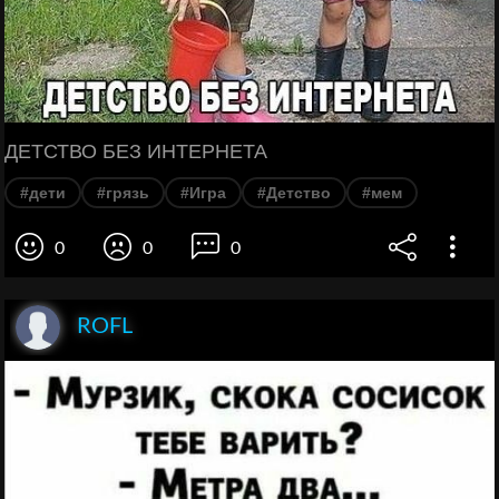
ДЕТСТВО БЕЗ ИНТЕРНЕТА
#дети
#грязь
#Игра
#Детство
#мем
0
0
0
ROFL