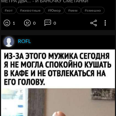
МЕТРА ДВА... - И БАНОЧКУ СМЕТАНКИ
#кот
#животные
#Юмор
#мем
#смешно
1
0
0
ROFL