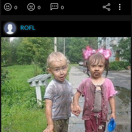
0
0
0
ROFL