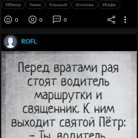
#Юмор
#мем
#лысый
#голова
#Кафе
0
0
0
ROFL