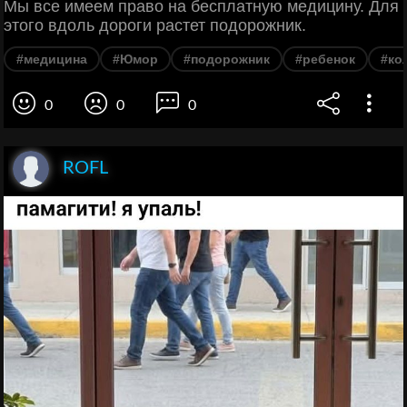
Мы все имеем право на бесплатную медицину. Для
этого вдоль дороги растет подорожник.
#медицина
#Юмор
#подорожник
#ребенок
#ко
0
0
0
ROFL