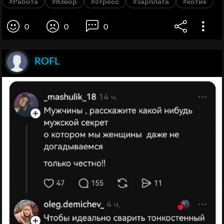
#Работа
#Юмор
#стресс
#зарплата
#котик
0
0
0
ROFL