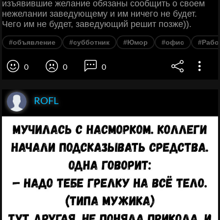
изъявившие желание обязаны сообщить о своем
нежелании заведующему и им ничего не будет.
Чего им не будет, заведующий решит позже)).
#объявление
#субботник
#Юмор
#офис
#Рабо
0
0
0
ROFL