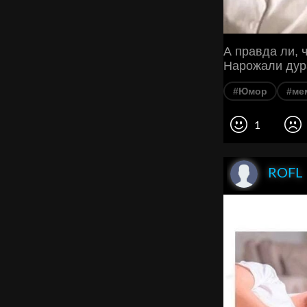
А правда ли, 
Нарожали дур
#Юмор
#ме
1
ROFL