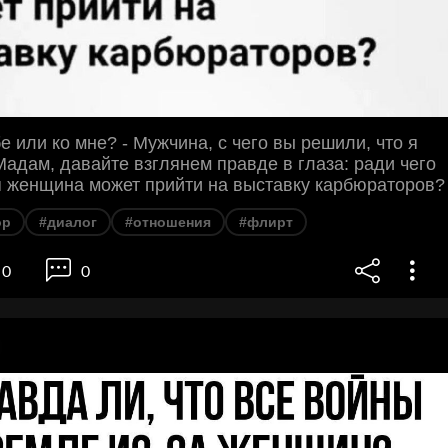
бе или ко мне? - Мужчина, с чего вы решили, что я
Мадам, давайте взглянем правде в глаза: ради чего
я женщина может прийти на выставку карбюраторов?
ор
#диалог
#отношения
#флирт
0
0