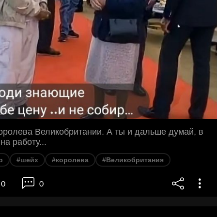
ролева Великобритании. А ты и дальше думай, в
на работу...
р
#шейх
#королева
#Великобритания
0
0