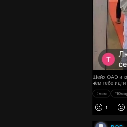
Шейх ОАЭ и ко
чём тебе идти 
#мем
#Юмо
1