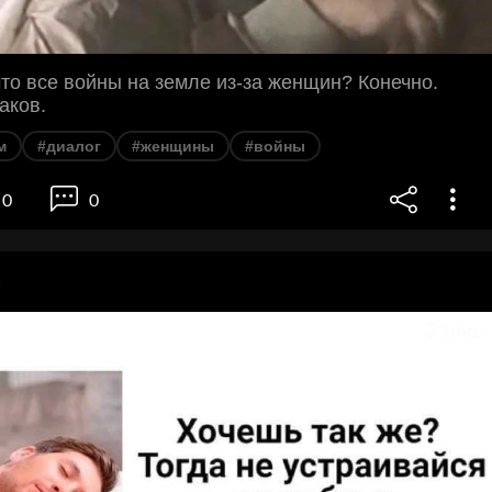
что все войны на земле из-за женщин? Конечно.
аков.
м
#диалог
#женщины
#войны
0
0