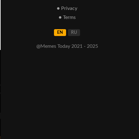
● Privacy
● Terms
EN
RU
@Memes Today 2021 - 2025
риметы