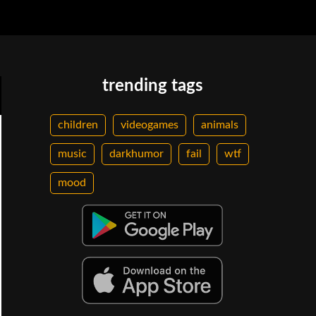
trending tags
children
videogames
animals
music
darkhumor
fail
wtf
mood