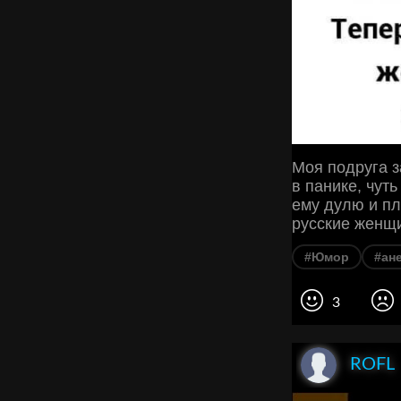
Моя подруга з
в панике, чут
ему дулю и пл
русские женщи
#Юмор
#ан
3
ROFL