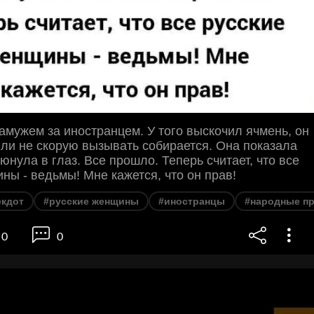
амужем за иностранцем. У того выскочил ячмень, он
ь ли не скорую вызывать собирается. Она показала
юнула в глаз. Все прошло. Теперь считает, что все
ны - ведьмы! Мне кажется, что он прав!
екдот
#русские женщины
#иностранцы
#народные п
0
0