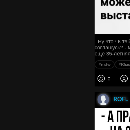
- Ну что? К те
соглашусь? - 
еще 35-летня
#nsfw
#Юм
0
ROFL