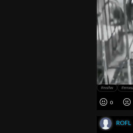
#nsfw
#пти
0
ROFL