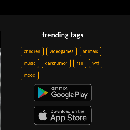
trending tags
children
videogames
animals
music
darkhumor
fail
wtf
mood