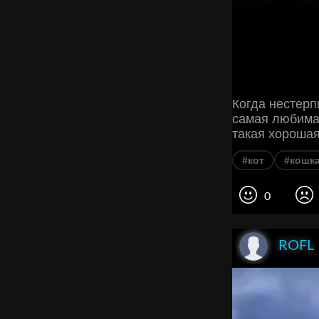
Когда нестерп
самая любимая
такая хорошая
#кот
#кошк
0
ROFL