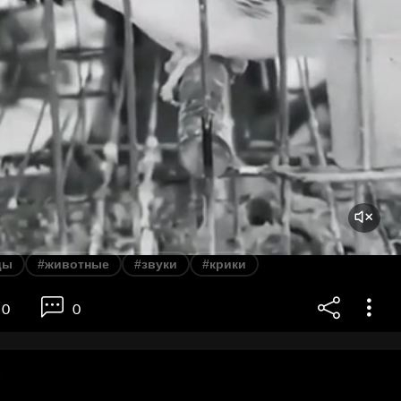
цы
#животные
#звуки
#крики
0
0