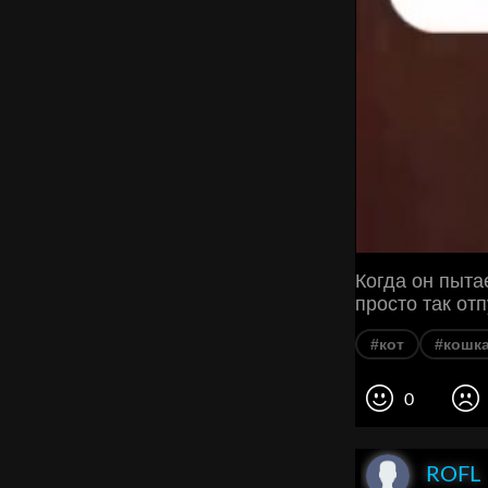
Когда он пыта
просто так от
#кот
#кошк
0
ROFL