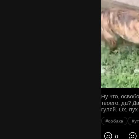
Ну что, освоб
твоего, да? Д
гуляй. Ох, пух
#собака
#ут
0