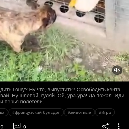
одить Гошу? Ну что, выпустить? Освободить кента
авай. Ну шлёпай, гуляй. Ой, ура-ура! Да пожал. Иди
 и перья полетели.
ка
#французский бульдог
#животные
#Игра
0
0