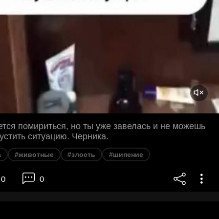
ется помириться, но ты уже завелась и не можешь
пустить ситуацию. Черника.
а
#животные
#злость
#шипение
0
0