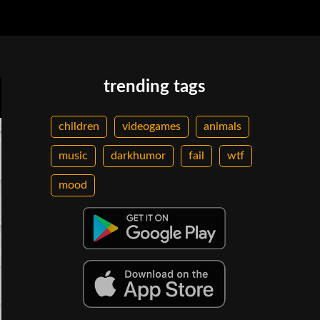
trending tags
children
videogames
animals
music
darkhumor
fail
wtf
mood